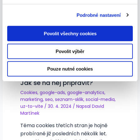
sociálních médií a analýze naší návštěvnosti využíváme
Napsal
Ondra Sosna
soubory cookie. Informace o tom, jak náš web používáte,
Podrobné nastavení
Vánoční období je nejen časem klidu a
sdílíme se svými partnery pro sociální média, inzerci a
analýzy. Partneři tyto údaje mohou zkombinovat s
pohody, ale také jedním z
dalšími informacemi, které jste jim poskytli nebo které
nejdůležitějších období. Firmy napříč
Povolit všechny cookies
získali v důsledku toho, že používáte jejich služby.
obory soutěží o pozornost […]
Povolit výběr
Pouze nutné cookies
Svět bez cookies třetích stran:
Jak se na něj připravit?
Cookies
,
google-ads
,
google-analytics
,
marketing
,
seo
,
seznam-sklik
,
social-media
,
uz-to-vite
/
30. 4. 2024
/ Napsal
David
Martínek
Téma cookies třetích stran je hojně
probírané již posledních několik let.