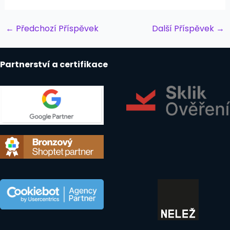
Post
←
Předchozí Příspěvek
Další Příspěvek
→
navigation
Partnerství a certifikace