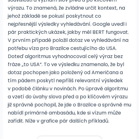
výrazu. To znamená, že zvládne určit kontext, na
jehož základě se pokusí poskytnout co
nejpřesnější výsledky vyhledávání. Google uvedl i
pár praktických ukázek, jakby měl BERT fungovat.
V prvním případě položil dotaz ve vyhledávání na
potřebu víza pro Brazilce cestujícího do USA.
Doteď algoritmus vyhodnocoval celý výraz bez
fráze „to USA“. To ve výsledku znamenalo, že byl
dotaz pochopen jako položený od Američana a
tím pádem poskytl nepříliš relevantní výsledek
v podobě článku v novinách. Po úpravě algoritmu
a vzetí do úvahy slova před a po klíčovém výrazu
již správně pochopil, že jde o Brazilce a správně mu
nabídl primárně ambasádu, kde si vízum může
zařídit. Níže v grafice pár dalších příkladů.