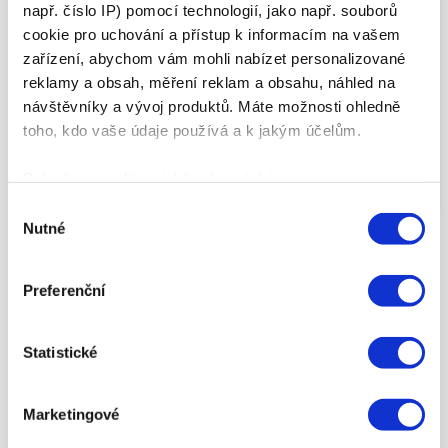
např. číslo IP) pomocí technologií, jako např. souborů
cookie pro uchování a přístup k informacím na vašem
Tomáš Maňhal
zařízení, abychom vám mohli nabízet personalizované
reklamy a obsah, měření reklam a obsahu, náhled na
SEO/UX/Analytic Specialista
|
+ příspěvky
návštěvníky a vývoj produktů. Máte možnosti ohledně
toho, kdo vaše údaje používá a k jakým účelům.
SEO/UX/Analytic Specialista
Překonávám bariéry
a tvořím mosty mezi weby a jejich návštěvníky
Pokud to povolíte, rádi bychom také:
Shromažďovali informace o vaší geografické
Výběr
Nutné
poloze, které mohou být přesné na několik metrů
souhlasu
Identifikovali vaše zařízení pomocí aktivního
skenování pro konkrétní charakteristiky (otisk prstu)
Preferenční
Zjistěte více o tom, jak zpracováváme vaše osobní
Související příspěvky
údaje, a nastavte si předvolby v
části s podrobnostmi
.
Statistické
Svůj souhlas můžete kdykoliv změnit nebo odvolat v
části Prohlášení o souborech cookie.
Jak připravit reklamní
kampaně na Vánoce?
Marketingové
K personalizaci obsahu a reklam, poskytování funkcí
google-ads
,
PPC novinky
/
4. 12. 2024
/