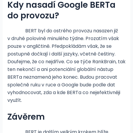
Kdy nasadí Google BERTa
do provozu?
BERT byl do ostrého provozu nasazen již
v druhé polovině minulého týdne. Prozatím však
pouze v angličtině. Předpokládám však, že se
postupně dočkají i další jazyky, včetně češtiny.
Doufejme, že co nejdříve. Co se týče RankBrain, tak
ten nekončí a ani potenciální globální nástup
BERTa neznamená jeho konec. Budou pracovat
společně ruku v ruce a Google bude podle dat
vyhodnocovat, zda a kde BERTa co nejefektivněji
využít.
Závěrem
BERT je dalším velkým krokem blíže