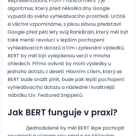
Representations From Transformers“) je
algoritmus, který před několika dny Google
vypustil do svého vyhledávacího prostředí. Určitě
si všichni vzpomínáme, s jakou slávou představil
Google před pěti lety svůj RankBrain, který měl být
také menší revolucí v lepším pochopení
vyhledávacích dotazů a tím i zpřesnění výsledků.
BERT by měl být vylepšenou verzí v mnoha
ohledech. Přímo ovlivnit by mohl výsledky u
jednoho dotazu z deseti. Hlavním cílem, který se
BERT bude snažit plnit, bude pak lepší pochopení
vyhledávacího dotazu a následně i kvalitnější
nabídku tzv. Featured Snippetů.
Jak BERT funguje v praxi?
Zjednodušeně by měl BERT lépe pochopit
souvislosti a význam slov před a po klíčovém