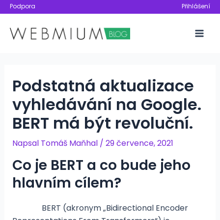
Přeskočit
Podpora
Přihlášení
na
obsah
Mai
Men
Podstatná aktualizace
vyhledávání na Google.
BERT má být revoluční.
Napsal
Tomáš Maňhal
/
29 července, 2021
Co je BERT a co bude jeho
hlavním cílem?
BERT (akronym „Bidirectional Encoder