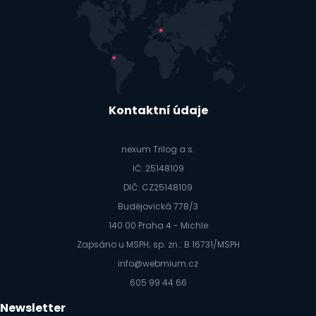
Kontaktní údaje
nexum Trilog a.s.
IČ: 25148109
DIČ: CZ25148109
Budějovická 778/3
140 00 Praha 4 - Michle
Zapsáno u MSPH; sp. zn.: B 16731/MSPH
info@webmium.cz
605 99 44 66
Newsletter