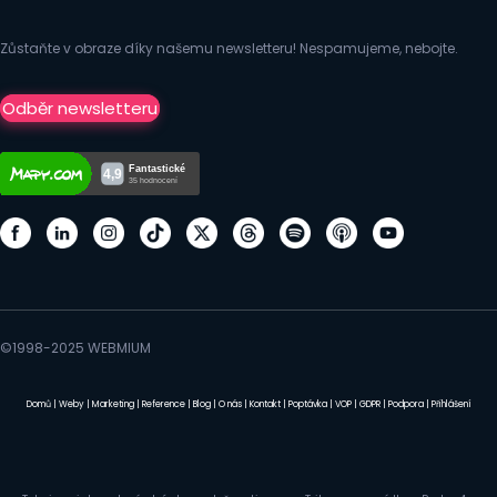
Zůstaňte v obraze díky našemu newsletteru! Nespamujeme, nebojte.
Odběr newsletteru
©1998-2025 WEBMIUM
Domů
|
Weby
|
Marketing
|
Reference
|
Blog
|
O nás
|
Kontakt
|
Poptávka
|
VOP
|
GDPR
|
Podpora
|
Přihlášení