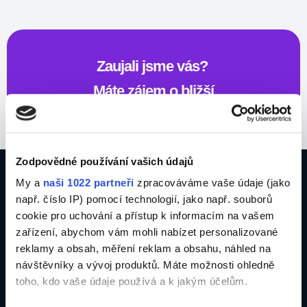
Zaujali jsme vás?
Máte zájem o bližší
spolupráci?
Ozvěte se nám a vyřešíme, co je potřeba
Zodpovědné používání vašich údajů
My a
naši 1022 partneři
zpracováváme vaše údaje (jako
Kontaktovat
např. číslo IP) pomocí technologií, jako např. souborů
cookie pro uchování a přístup k informacím na vašem
zařízení, abychom vám mohli nabízet personalizované
reklamy a obsah, měření reklam a obsahu, náhled na
návštěvníky a vývoj produktů. Máte možnosti ohledně
toho, kdo vaše údaje používá a k jakým účelům.