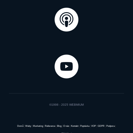
©1998 - 2025 WEBMIUM
Domů
|
Weby
|
Marketing
|
Reference
|
Blog
|
O nás
|
Kontakt
|
Poptávka
|
VOP
|
GDPR
|
Podpora
|