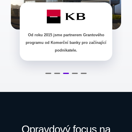
Vytvořili jsme celou pobočkovou síť webů.
Opravdový focus na