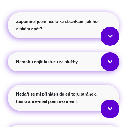
Zapomněl jsem heslo ke stránkám, jak ho
získám zpět?
keyboard_arrow_down
keyboard_arrow_down
Nemohu najít fakturu za služby.
Nedaří se mi přihlásit do editoru stránek,
heslo ani e-mail jsem nezměnil.
keyboard_arrow_down