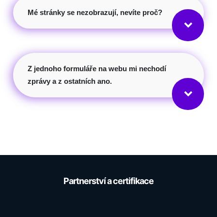
Mé stránky se nezobrazují, nevíte proč?
keyboard_arrow_down
Z jednoho formuláře na webu mi nechodí
zprávy a z ostatních ano.
keyboard_arrow_down
Partnerství a certifikace