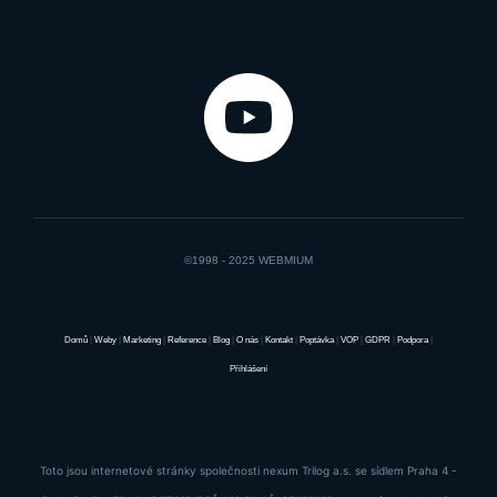
©1998 - 2025 WEBMIUM
Domů
|
Weby
|
Marketing
|
Reference
|
Blog
|
O nás
|
Kontakt
|
Poptávka
|
VOP
|
GDPR
|
Podpora
|
Přihlášení
Toto jsou internetové stránky společnosti nexum Trilog a.s. se sídlem Praha 4 -