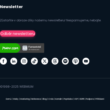
Newsletter
Zůstaňte v obraze díky našemu newsletteru! Nespamujeme, nebojte.
Odběr newsletteru
©1998-2025 WEBMIUM
Domů
|
Weby
|
Marketing
|
Reference
|
Blog
|
O nás
|
Kontakt
|
Poptávka
|
VOP
|
GDPR
|
Podpora
|
Přihlášení