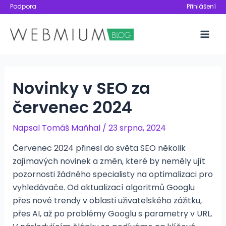
Přeskočit
Podpora
Přihlášení
na
obsah
Mai
Men
Novinky v SEO za
červenec 2024
Napsal
Tomáš Maňhal
/
23 srpna, 2024
Červenec 2024 přinesl do světa SEO několik
zajímavých novinek a změn, které by neměly ujít
pozornosti žádného specialisty na optimalizaci pro
vyhledávače. Od aktualizací algoritmů Googlu
přes nové trendy v oblasti uživatelského zážitku,
přes AI, až po problémy Googlu s parametry v URL.