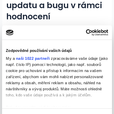
updatu a bugu v rámci
hodnocení
John Mueller z Googlu v nedávném rozhovoru
vysvětlil, že je vždy důležité počkat na dokončení
aktualizace jádra před tím, než začnete hodnotit
její dopady na pozice webu. Vzhledem k tomu, že
Zodpovědné používání vašich údajů
se aktualizace kryje s opravou jiného problému v
My a
naši 1022 partneři
zpracováváme vaše údaje (jako
hodnocení, může být obtížné určit, která změna
např. číslo IP) pomocí technologií, jako např. souborů
způsobila konkrétní výkyvy. Mueller doporučuje
cookie pro uchování a přístup k informacím na vašem
nezaměřovat se na jednotlivé změny, ale na
zařízení, abychom vám mohli nabízet personalizované
celkovou kvalitu webu, a neodkládat vylepšení
reklamy a obsah, měření reklam a obsahu, náhled na
návštěvníky a vývoj produktů. Máte možnosti ohledně
stránek, i když je aktualizace stále v procesu. V
toho, kdo vaše údaje používá a k jakým účelům.
momentě, kdy čtete tuto novinku už je chyba v
hodnocení opravená. S výzvou ze strany Google
Pokud to povolíte, rádi bychom také:
souzníme. Důrazně doporučujeme nedělat