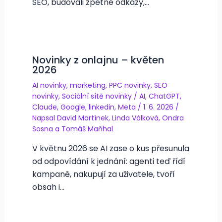
SEO, budovali zpětné odkazy,…
Novinky z onlajnu – květen
2026
AI novinky
,
marketing
,
PPC novinky
,
SEO
novinky
,
Sociální sítě novinky
/
AI
,
ChatGPT
,
Claude
,
Google
,
linkedin
,
Meta
/
1. 6. 2026
/
Napsal
David Martínek
,
Linda Válková
,
Ondra
Sosna
a
Tomáš Maňhal
V květnu 2026 se AI zase o kus přesunula
od odpovídání k jednání: agenti teď řídí
kampaně, nakupují za uživatele, tvoří
obsah i…