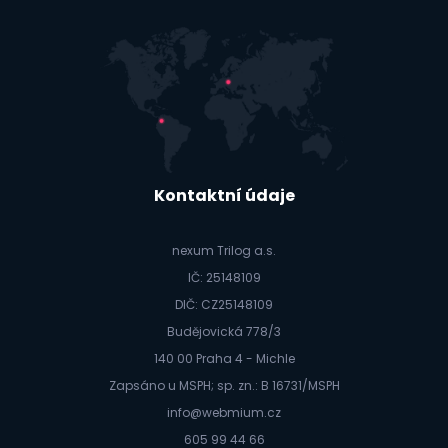
Kontaktní údaje
nexum Trilog a.s.
IČ: 25148109
DIČ: CZ25148109
Budějovická 778/3
140 00 Praha 4 - Michle
Zapsáno u MSPH; sp. zn.: B 16731/MSPH
info@webmium.cz
605 99 44 66