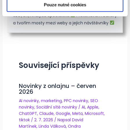
SEO/UX/Analytic Specialista
|
+ příspěvky
Pouze nutné cookies
SEO/UX/Analytic Specialista
Překonávám bariéry
a tvořím mosty mezi weby a jejich návštěvníky
Související příspěvky
Novinky z onlajnu – červen
2026
AI novinky
,
marketing
,
PPC novinky
,
SEO
novinky
,
Sociální sítě novinky
/
AI
,
Apple
,
ChatGPT
,
Claude
,
Google
,
Meta
,
Microsoft
,
tiktok
/
2. 7. 2026
/ Napsal
David
Martínek
,
Linda Válková
,
Ondra