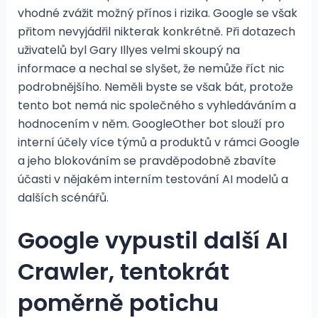
vhodné zvážit možný přínos i rizika. Google se však
přitom nevyjádřil nikterak konkrétně. Při dotazech
uživatelů byl Gary Illyes velmi skoupý na
informace a nechal se slyšet, že nemůže říct nic
podrobnějšího. Neměli byste se však bát, protože
tento bot nemá nic společného s vyhledáváním a
hodnocením v něm. GoogleOther bot slouží pro
interní účely více týmů a produktů v rámci Google
a jeho blokováním se pravděpodobně zbavíte
účasti v nějakém interním testování AI modelů a
dalších scénářů.
Google vypustil další AI
Crawler, tentokrát
poměrně potichu