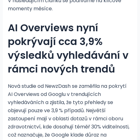
V následujícím článku se podíváme na klíčové
momenty měsíce.
AI Overviews nyní
pokrývají cca 3,9%
výsledků vyhledávání v
rámci nových trendů
Nová studie od NewzDash se zaměřila na pokrytí
AI Overviews od Googlu v trendujících
vyhledáváních a zjistila, že tyto přehledy se
objevují pouze ve 3,9 % případů. Největší
zastoupení mají v oblasti dotazů v rámci oboru
zdravotnictví, kde dosahují téměř 30% viditelnosti,
což naznačuje, že Google klade důraz na