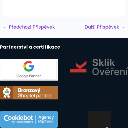
Post
←
Předchozí Příspěvek
Další Příspěvek
→
navigation
Partnerství a certifikace