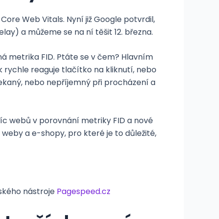
Core Web Vitals. Nyní již Google potvrdil,
elay) a můžeme se na ní těšit 12. března.
á metrika FID. Ptáte se v čem? Hlavním
rychle reaguje tlačítko na kliknutí, nebo
asekaný, nebo nepříjemný při procházení a
tisíc webů v porovnání metriky FID a nové
 weby a e-shopy, pro které je to důležité,
ského nástroje
Pagespeed.cz