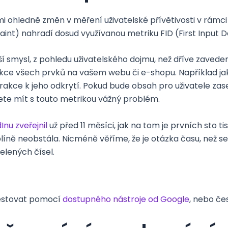
mi ohledně změn v měření uživatelské přívětivosti v rámci 
aint) nahradí dosud využívanou metriku FID (First Input D
smysl, z pohledu uživatelského dojmu, než dříve zaveden
kce všech prvků na vašem webu či e-shopu. Například jak 
nterakce k jeho odkrytí. Pokud bude obsah pro uživatele z
dete mít s touto metrikou vážný problém.
nu zveřejnil
už před 11 měsíci, jak na tom je prvních sto 
iplíně neobstála. Nicméně věříme, že je otázka času, než se
zelených čísel.
estovat pomocí
dostupného nástroje od Google
, nebo če