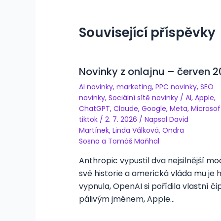
Související příspěvky
Novinky z onlajnu – červen 
AI novinky
,
marketing
,
PPC novinky
,
SEO
novinky
,
Sociální sítě novinky
/
AI
,
Apple
,
ChatGPT
,
Claude
,
Google
,
Meta
,
Microsof
tiktok
/
2. 7. 2026
/ Napsal
David
Martínek
,
Linda Válková
,
Ondra
Sosna
a
Tomáš Maňhal
Anthropic vypustil dva nejsilnější mo
své historie a americká vláda mu je 
vypnula, OpenAI si pořídila vlastní či
pálivým jménem, Apple…