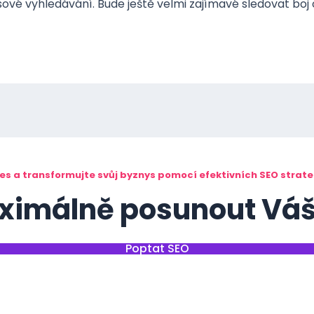
sové vyhledávání. Bude ještě velmi zajímavé sledovat boj 
nes a transformujte svůj byznys pomocí efektivních SEO strat
ximálně posunout Váš
Poptat SEO