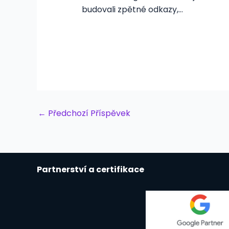
budovali zpětné odkazy,…
Post
←
Předchozí Příspěvek
navigation
Partnerství a certifikace