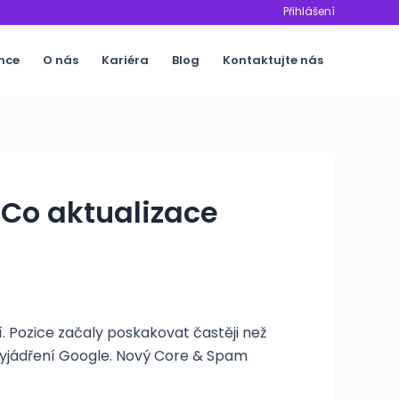
Přihlášení
nce
O nás
Kariéra
Blog
Kontaktujte nás
Co aktualizace
 Pozice začaly poskakovat častěji než
 vyjádření Google. Nový Core & Spam