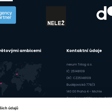
světovými ambicemi
Kontaktní údaje
nexum Trilog a.s.
IČ: 25148109
DIČ: CZ25148109
Budějovická 778/3
140 00 Praha 4 - Michle
Zapsáno u MSPH; sp. zn.: B 16
info@webmium.cz
šich údajů
605 99 44 66