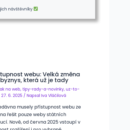
jich návštěvníky
stupnost webu: Velká změna
 byznys, která už je tady
jak na web
,
tipy-rady-a-novinky
,
uz-to-
/
27. 6. 2025
/ Napsal
Iva Vláčilová
dávna musely přístupnost webu ze
na řešit pouze weby státních
itucí. Nově, od června 2025 vstoupí v
nost rozšíření i pro vybrané