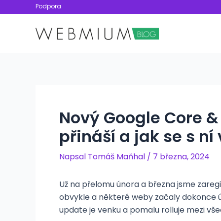
Přeskočit
Podpora
na
obsah
Nový Google Core &
přináší a jak se s n
Napsal
Tomáš Maňhal
/
7 března, 2024
Už na přelomu února a března jsme zaregi
obvykle a některé weby začaly dokonce úp
update je venku a pomalu rolluje mezi vš