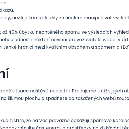
sah
dkazů.
čely, než k jakému sloužily za účelem manipulovat výsled
 až 40% úbytku nechtěného spamu ve výsledcích vyhledáv
hou odnést i někteří nevinní provozovatelé webů. V drtiv
elmi tenké hranici mezi kvalitním obsahem a spamem a tEď
ní
odobné situace naštěstí nedostal. Pracujeme totiž s jeji
e na šikmou plochu a spadnete do zasažených webů touto
Pokud zjistíte, že na Vás převážně odkazují spamové katalog
Naopak věnujte čas, energii a prostředky na získávání těc