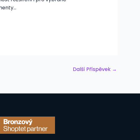
menty…
Další Příspěvek
→