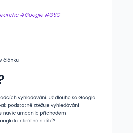
earchc
#Google
#GSC
 článku.
?
ledcích vyhledávání. Už dlouho se Google
pak podstatně ztěžuje vyhledávání
se navíc umocnilo příchodem
Googlu konkrétně nelíbí?