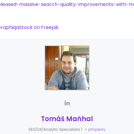
released-massive-search-quality-improvements-with-
raphiqaStock on Freepik
Tomáš Maňhal
SEO/UX/Analytic Specialista
|
+ příspěvky