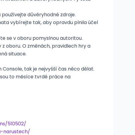
a používejte důvěryhodné zdroje.
a vybírejte tak, aby opravdu plnila účel
te se v oboru pomyslnou autoritou.
 z oboru. O změnách, pravidlech hry a
mná situace.
Console, tak je nejvyšší čas něco dělat.
 jsou to měsíce tvrdé práce na
ns/510502/
-narustech/