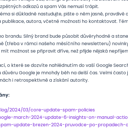
a zpětných odkazů a spam Vás nemusí trápit.
Téma si důkladně nastudujte, pište o něm jasně, pravdivě 
ublikace, autora, včetně možnosti ho kontaktovat. Témat
ho brandu. Silný brand bude působit důvěryhodně a stane
ně (třeba v rámci našeho měsíčního newsletteru) novinky
ít možnost se připravit dříve, než přijde nějaká nepříje
ací, o které se dozvíte nahlédnutím do vaší Google Search 
vu důvěru Google je mnohdy běh na delší čas. Velmi často
ch i retrospektivně a získání autority.
ány:
blog/2024/03/core-update-spam-policies
google-march-2024-update-6-insights-on-manual-actio
e-spam-update-brezen-2024-pruvodce-po-propadech-a