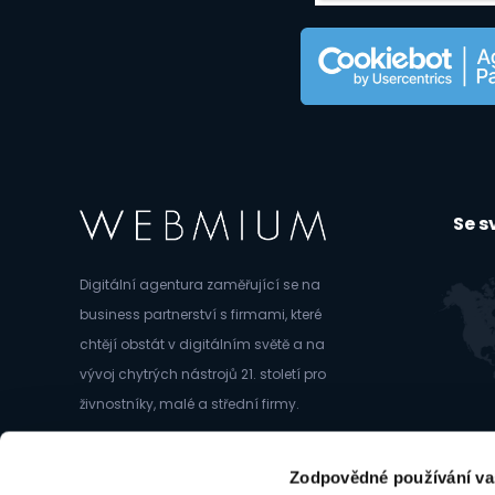
Se 
Digitální agentura zaměřující se na
business partnerství s firmami, které
chtějí obstát v digitálním světě a na
vývoj chytrých nástrojů 21. století pro
živnostníky, malé a střední firmy.
Člen skupiny
Ambeat Capital
Zodpovědné používání va