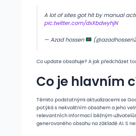
A lot of sites got hit by manual act
pic.twitter.com/dxXbdwyhjN
— Azad hossen
(@azadhossen2
Co update obsahuje? A jak předcházet to
Co je hlavním c
Těmito podstatnými aktualizacemi se Goog
potýká s nekvalitním obsahem a jeho vel
relevantních informací běžným uživatelů
generovaného obsahu na základě AI. S nek