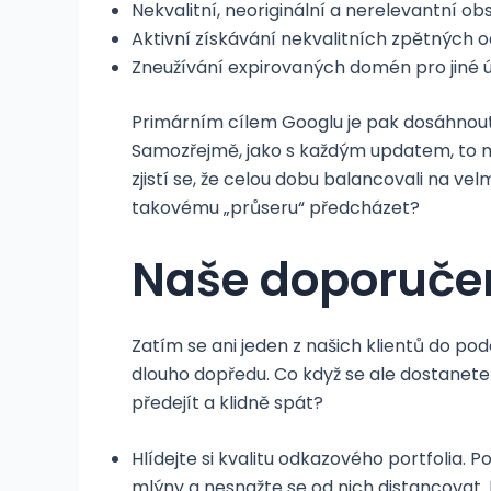
Nekvalitní, neoriginální a nerelevantní ob
Aktivní získávání nekvalitních zpětných o
Zneužívání expirovaných domén pro jiné ú
Primárním cílem Googlu je pak dosáhnout
Samozřejmě, jako s každým updatem, to mo
zjistí se, že celou dobu balancovali na v
takovému „průseru“ předcházet?
Naše doporuče
Zatím se ani jeden z našich klientů do p
dlouho dopředu. Co když se ale dostanet
předejít a klidně spát?
Hlídejte si kvalitu odkazového portfolia. 
mlýny a nesnažte se od nich distancovat. 