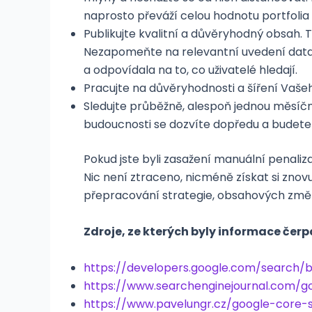
naprosto převáží celou hodnotu portfoli
Publikujte kvalitní a důvěryhodný obsah. 
Nezapomeňte na relevantní uvedení data p
a odpovídala na to, co uživatelé hledají.
Pracujte na důvěryhodnosti a šíření Vaše
Sledujte průběžně, alespoň jednou měsíč
budoucnosti se dozvíte dopředu a budete m
Pokud jste byli zasažení manuální penaliz
Nic není ztraceno, nicméně získat si zno
přepracování strategie, obsahových změná
Zdroje, ze kterých byly informace čerp
https://developers.google.com/search/
https://www.searchenginejournal.com/
https://www.pavelungr.cz/google-cor