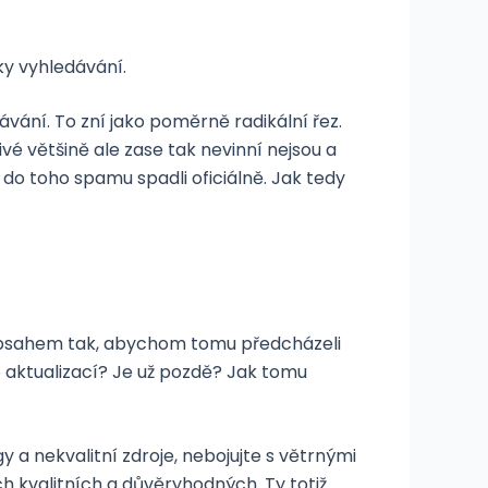
ky vyhledávání.
ání. To zní jako poměrně radikální řez.
é většině ale zase tak nevinní nejsou a
 do toho spamu spadli oficiálně. Jak tedy
ch obsahem tak, abychom tomu předcházeli
 aktualizací? Je už pozdě? Jak tomu
y a nekvalitní zdroje, nebojujte s větrnými
h kvalitních a důvěryhodných. Ty totiž