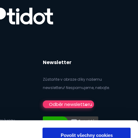
Newsletter
Zůstaňte v obraze díky našemu
newsletteru! Nespamujeme, nebojte.
Odběr newsletteru
731/MSPH
Povolit všechny cookies