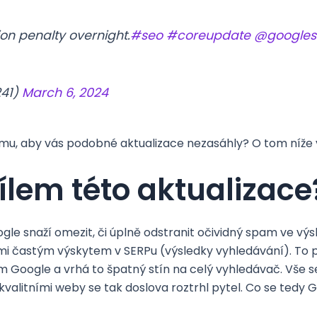
ion penalty overnight.
#seo
#coreupdate
@googles
41)
March 6, 2024
mu, aby vás podobné aktualizace nezasáhly? O tom níže v
ílem této aktualizace
le snaží omezit, či úplně odstranit očividný spam ve výs
mi častým výskytem v SERPu (výsledky vyhledávání). To 
m Google a vrhá to špatný stín na celý vyhledávač. Vše 
valitními weby se tak doslova roztrhl pytel. Co se tedy 