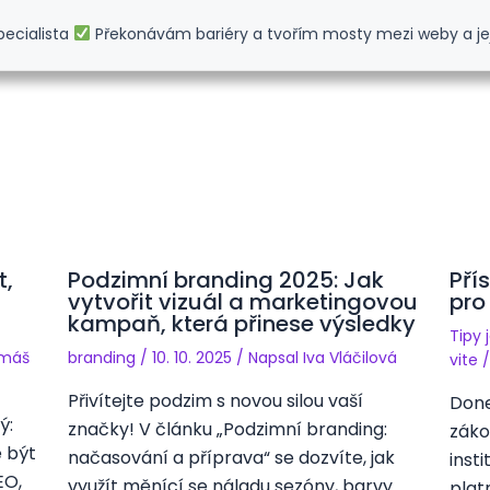
pecialista
Překonávám bariéry a tvořím mosty mezi weby a je
t,
Podzimní branding 2025: Jak
Pří
vytvořit vizuál a marketingovou
pro
kampaň, která přinese výsledky
Tipy 
máš
branding
/
10. 10. 2025
/ Napsal
Iva Vláčilová
vite
Přivítejte podzim s novou silou vaší
Done
ý:
značky! V článku „Podzimní branding:
záko
e být
načasování a příprava“ se dozvíte, jak
inst
EO,
využít měnící se náladu sezóny, barvy…
plat