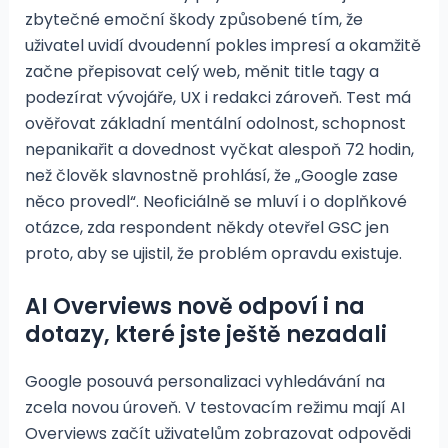
zbytečné emoční škody způsobené tím, že
uživatel uvidí dvoudenní pokles impresí a okamžitě
začne přepisovat celý web, měnit title tagy a
podezírat vývojáře, UX i redakci zároveň. Test má
ověřovat základní mentální odolnost, schopnost
nepanikařit a dovednost vyčkat alespoň 72 hodin,
než člověk slavnostně prohlásí, že „Google zase
něco provedl“. Neoficiálně se mluví i o doplňkové
otázce, zda respondent někdy otevřel GSC jen
proto, aby se ujistil, že problém opravdu existuje.
AI Overviews nově odpoví i na
dotazy, které jste ještě nezadali
Google posouvá personalizaci vyhledávání na
zcela novou úroveň. V testovacím režimu mají AI
Overviews začít uživatelům zobrazovat odpovědi