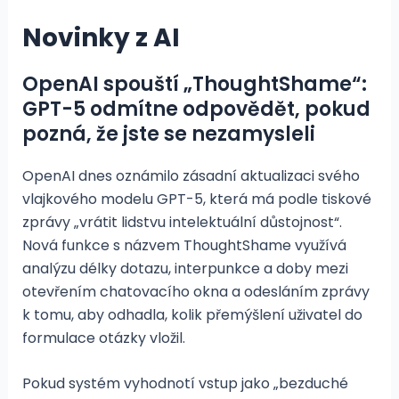
Novinky z AI
OpenAI spouští „ThoughtShame“:
GPT-5 odmítne odpovědět, pokud
pozná, že jste se nezamysleli
OpenAI dnes oznámilo zásadní aktualizaci svého
vlajkového modelu GPT-5, která má podle tiskové
zprávy „vrátit lidstvu intelektuální důstojnost“.
Nová funkce s názvem ThoughtShame využívá
analýzu délky dotazu, interpunkce a doby mezi
otevřením chatovacího okna a odesláním zprávy
k tomu, aby odhadla, kolik přemýšlení uživatel do
formulace otázky vložil.
Pokud systém vyhodnotí vstup jako „bezduché