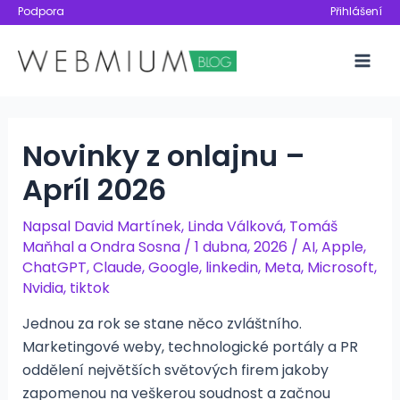
Přeskočit
Podpora
Přihlášení
na
obsah
Mai
Men
Novinky z onlajnu –
Apríl 2026
Napsal
David Martínek
,
Linda Válková
,
Tomáš
Maňhal
a
Ondra Sosna
/
1 dubna, 2026
/
AI
,
Apple
,
ChatGPT
,
Claude
,
Google
,
linkedin
,
Meta
,
Microsoft
,
Nvidia
,
tiktok
Jednou za rok se stane něco zvláštního.
Marketingové weby, technologické portály a PR
oddělení největších světových firem jakoby
zapomenou na veškerou soudnost a začnou