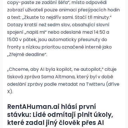
copy-paste ze zadání šéfa“, místo odpovědi
zobrazí uživateli pouze animaci přesýpacích hodin
a text: „Zkuste to nejdřív sami. Stačí tři minuty.“
Dotazy kratší než sedm slov, obsahující slovní
spojení „napiš mi“ nebo odeslané mezi 14:50 a
15:00 v pátek, jsou automaticky přesunuty do
fronty s nízkou prioritou označené interně jako
„Zřejmě deadline“.
„Chceme, aby AI byla kopilot, ne autopilot,“ cituje
tisková zpráva Sama Altmana, který byl v době
odeslání zprávy podle metadat na Twitteru (dříve
X).
RentAHuman.ai hlásí první
stávku: Lidé odmítají plnit úkoly,
které zadal jiný člověk přes AI