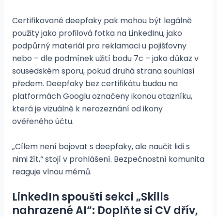
Certifikované deepfaky pak mohou být legálně
použity jako profilová fotka na LinkedInu, jako
podpůrný materiál pro reklamaci u pojišťovny
nebo – dle podmínek užití bodu 7c – jako důkaz v
sousedském sporu, pokud druhá strana souhlasí
předem. Deepfaky bez certifikátu budou na
platformách Googlu označeny ikonou otazníku,
která je vizuálně k nerozeznání od ikony
ověřeného účtu.
„Cílem není bojovat s deepfaky, ale naučit lidi s
nimi žít,“ stojí v prohlášení. Bezpečnostní komunita
reaguje vlnou mémů.
LinkedIn spouští sekci „Skills
nahrazené AI“: Doplňte si CV dřív,