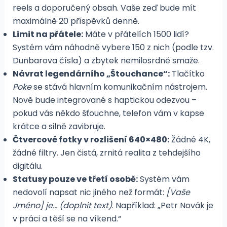
reels a doporučený obsah. Vaše zeď bude mít
maximálně 20 příspěvků denně.
Limit na přátele:
Máte v přátelích 1500 lidí?
Systém vám náhodně vybere 150 z nich (podle tzv.
Dunbarova čísla) a zbytek nemilosrdně smaže.
Návrat legendárního „Štouchance“:
Tlačítko
Poke
se stává hlavním komunikačním nástrojem.
Nově bude integrované s haptickou odezvou –
pokud vás někdo šťouchne, telefon vám v kapse
krátce a silně zavibruje.
Čtvercové fotky v rozlišení 640×480:
Žádné 4K,
žádné filtry. Jen čistá, zrnitá realita z tehdejšího
digitálu.
Statusy pouze ve třetí osobě:
Systém vám
nedovolí napsat nic jiného než formát:
[Vaše
Jméno] je… (doplnit text)
. Například: „Petr Novák je
v práci a těší se na víkend.“