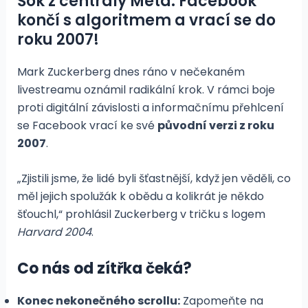
Šok z centrály Meta: Facebook
končí s algoritmem a vrací se do
roku 2007!
Mark Zuckerberg dnes ráno v nečekaném
livestreamu oznámil radikální krok. V rámci boje
proti digitální závislosti a informačnímu přehlcení
se Facebook vrací ke své
původní verzi z roku
2007
.
„Zjistili jsme, že lidé byli šťastnější, když jen věděli, co
měl jejich spolužák k obědu a kolikrát je někdo
šťouchl,“ prohlásil Zuckerberg v tričku s logem
Harvard 2004
.
Co nás od zítřka čeká?
Konec nekonečného scrollu:
Zapomeňte na