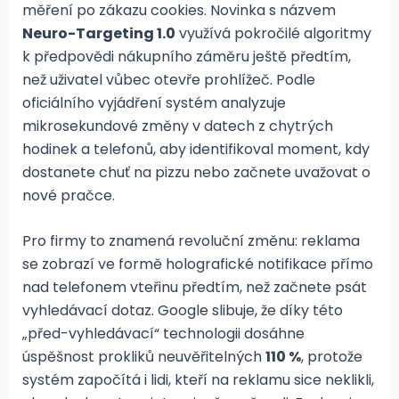
měření po zákazu cookies. Novinka s názvem
Neuro-Targeting 1.0
využívá pokročilé algoritmy
k předpovědi nákupního záměru ještě předtím,
než uživatel vůbec otevře prohlížeč. Podle
oficiálního vyjádření systém analyzuje
mikrosekundové změny v datech z chytrých
hodinek a telefonů, aby identifikoval moment, kdy
dostanete chuť na pizzu nebo začnete uvažovat o
nové pračce.
Pro firmy to znamená revoluční změnu: reklama
se zobrazí ve formě holografické notifikace přímo
nad telefonem vteřinu předtím, než začnete psát
vyhledávací dotaz. Google slibuje, že díky této
„před-vyhledávací“ technologii dosáhne
úspěšnost prokliků neuvěřitelných
110 %
, protože
systém započítá i lidi, kteří na reklamu sice neklikli,