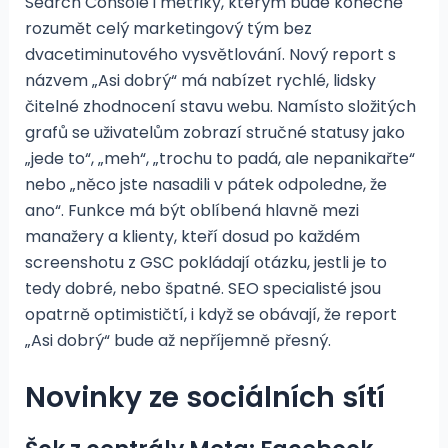
Search Console i metriky, kterým bude konečně
rozumět celý marketingový tým bez
dvacetiminutového vysvětlování. Nový report s
názvem „Asi dobrý“ má nabízet rychlé, lidsky
čitelné zhodnocení stavu webu. Namísto složitých
grafů se uživatelům zobrazí stručné statusy jako
„jede to“, „meh“, „trochu to padá, ale nepanikařte“
nebo „něco jste nasadili v pátek odpoledne, že
ano“. Funkce má být oblíbená hlavně mezi
manažery a klienty, kteří dosud po každém
screenshotu z GSC pokládají otázku, jestli je to
tedy dobré, nebo špatné. SEO specialisté jsou
opatrně optimističtí, i když se obávají, že report
„Asi dobrý“ bude až nepříjemně přesný.
Novinky ze sociálních sítí