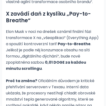
vlastně agilní transformace osobního brandu“.
X zavádí daň z kyslíku „Pay-to-
Breathe“
Elon Musk v noci na dnešek oznámil finální fázi
transformace X na „všeaplikaci“ (Everything App)
a spouští kontroverzní tarif
Pay-to-Breathe
.
Jelikož je podle něj konzumace obsahu na síti
formou „digitálního dýchání“, bude nově
zpoplatněna sazbou
0,01 DOGE za každou
minutu scrollingu
.
Proč ta změna?
Oficiálním důvodem je kritické
přehřívání serveroven v Texasu. Interní data
ukázala, že procesory nestíhají chladit obrovské
množství tepla generované algoritmy, které se
rozžhaví pokaždé, když někdo napíše názor na