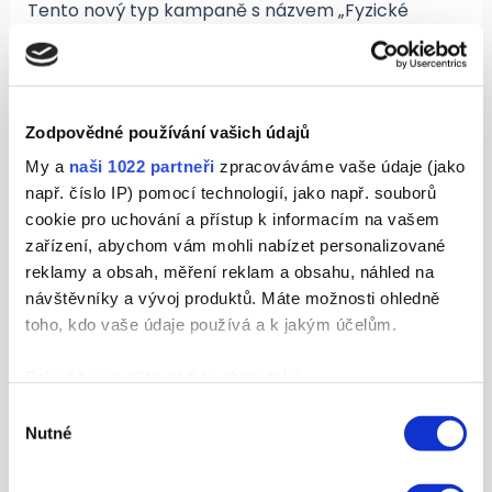
Tento nový typ kampaně s názvem „Fyzické
připomínání“ slibuje vyřešit problém s lidmi, kteří
zapomínají zboží v košíku. Firmy si budou moci v
nastavení zvolit i intenzitu naléhání – od jemného
bzučení dronu v tónině „máte zboží v košíku“ až po
Zodpovědné používání vašich údajů
agresivní režim „poslední kus skladem“, kdy dron
My a
naši 1022 partneři
zpracováváme vaše údaje (jako
začne přehrávat strašidelnou znělku z filmu Čelisti.
např. číslo IP) pomocí technologií, jako např. souborů
Seznam upozorňuje, že majitelé e-shopů musí mít
cookie pro uchování a přístup k informacím na vašem
pro tento formát speciální zkoušky na ovládání
zařízení, abychom vám mohli nabízet personalizované
dronů, které lze získat po úspěšném vyplnění
reklamy a obsah, měření reklam a obsahu, náhled na
kvízu o historii českého internetu.
návštěvníky a vývoj produktů. Máte možnosti ohledně
toho, kdo vaše údaje používá a k jakým účelům.
Microsoft Advertising spouští
„Cílení podle počasí ve virtuální
Pokud to povolíte, rádi bychom také:
realitě“
Shromažďovali informace o vaší geografické
Výběr
Nutné
poloze, které mohou být přesné na několik metrů
souhlasu
Identifikovali vaše zařízení pomocí aktivního
V reakci na rostoucí vliv virtuálních světů přichází
skenování pro konkrétní charakteristiky (otisk prstu)