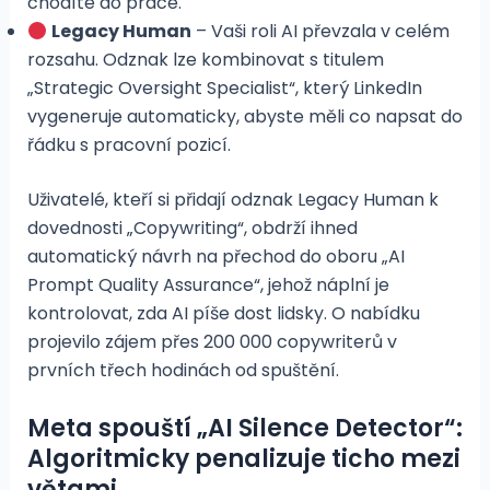
chodíte do práce.
Legacy Human
– Vaši roli AI převzala v celém
rozsahu. Odznak lze kombinovat s titulem
„Strategic Oversight Specialist“, který LinkedIn
vygeneruje automaticky, abyste měli co napsat do
řádku s pracovní pozicí.
Uživatelé, kteří si přidají odznak Legacy Human k
dovednosti „Copywriting“, obdrží ihned
automatický návrh na přechod do oboru „AI
Prompt Quality Assurance“, jehož náplní je
kontrolovat, zda AI píše dost lidsky. O nabídku
projevilo zájem přes 200 000 copywriterů v
prvních třech hodinách od spuštění.
Meta spouští „AI Silence Detector“:
Algoritmicky penalizuje ticho mezi
větami