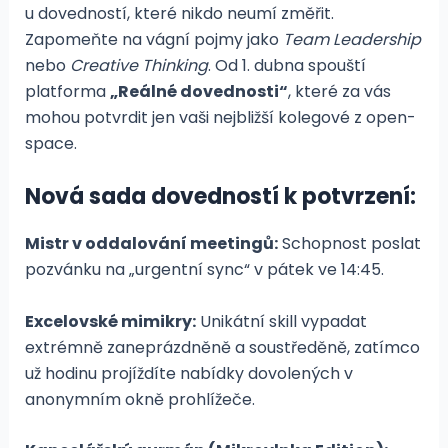
u dovedností, které nikdo neumí změřit.
Zapomeňte na vágní pojmy jako
Team Leadership
nebo
Creative Thinking
. Od 1. dubna spouští
platforma
„Reálné dovednosti“
, které za vás
mohou potvrdit jen vaši nejbližší kolegové z open-
space.
Nová sada dovedností k potvrzení:
Mistr v oddalování meetingů:
Schopnost poslat
pozvánku na „urgentní sync“ v pátek ve 14:45.
Excelovské mimikry:
Unikátní skill vypadat
extrémně zaneprázdněně a soustředěně, zatímco
už hodinu projíždíte nabídky dovolených v
anonymním okně prohlížeče.