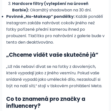
Hardcore filtry (vylepšení na úroveň
Barbie):
Okamžitý shadowban na 30 dní.
Povinné „No-Makeup“ pondělky:
Každé pondělí
Instagram zakáže nahrávat cokoliv jiného než
fotky pořízené přední kamerou ihned po
probuzení. Tlačítko pro nahrávání z galerie bude v
tento den deaktivováno.
„Chceme vidět vaše skutečné já“
„Už nás nebaví dívat se na fotky z dovolených,
které vypadají jako z jiného vesmíru. Pokud vaše
snídaně vypadá jako umělecké dílo, nezaslouží si
být na naší síti,“ stojí v tiskovém prohlášení Meta.
Co to znamená pro značky a
influencery?