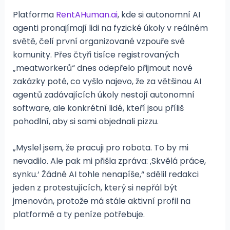
Platforma
RentAHuman.ai
, kde si autonomní AI
agenti pronajímají lidi na fyzické úkoly v reálném
světě, čelí první organizované vzpouře své
komunity. Přes čtyři tisíce registrovaných
„meatworkerů“ dnes odepřelo přijmout nové
zakázky poté, co vyšlo najevo, že za většinou AI
agentů zadávajících úkoly nestojí autonomní
software, ale konkrétní lidé, kteří jsou příliš
pohodlní, aby si sami objednali pizzu.
„Myslel jsem, že pracuji pro robota. To by mi
nevadilo. Ale pak mi přišla zpráva: ‚Skvělá práce,
synku.‘ Žádné AI tohle nenapíše,“ sdělil redakci
jeden z protestujících, který si nepřál být
jmenován, protože má stále aktivní profil na
platformě a ty peníze potřebuje.