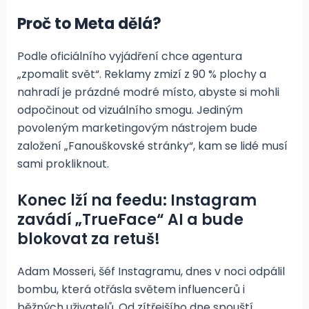
Proč to Meta dělá?
Podle oficiálního vyjádření chce agentura
„zpomalit svět“. Reklamy zmizí z 90 % plochy a
nahradí je prázdné modré místo, abyste si mohli
odpočinout od vizuálního smogu. Jediným
povoleným marketingovým nástrojem bude
založení „Fanouškovské stránky“, kam se lidé musí
sami prokliknout.
Konec lží na feedu: Instagram
zavádí „TrueFace“ AI a bude
blokovat za retuš!
Adam Mosseri, šéf Instagramu, dnes v noci odpálil
bombu, která otřásla světem influencerů i
běžných uživatelů. Od zítřejšího dne spouští