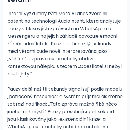
Interní výzkumný tým Meta AI dnes zveřejnil
patent na technologii AudioIntent, která analyzuje
pauzy v hlasových zprávách na WhatsAppu a
Messengeru a na jejich základě odvozuje emoční
záměr odesílatele. Pauza delší než 1,2 sekundy
mezi větami bude nově interpretována jako
„váhání“ a zpráva automaticky obdrží
kontextovou nálepku s textem „Odesílatel si nebyl
zcela jistý.“
Pauzy delší než tři sekundy signalizují podle modelu
„potlačený nesouhlas“ a systém příjemci diskrétně
zobrazí notifikaci: „Tato zpráva možná říká něco
jiného, než myslí.“ Pauzy přesahující pět sekund
jsou klasifikovány jako „existenciální krize“ a
WhatsApp automaticky nabídne kontakt na