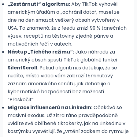
„Zestárnutí“ algoritmu:
Aby TikTok vyhověl
americkým úřadům a „ochránil data“, musel ze
dne na den smazat veškerý obsah vytvořený v
USA. To znamená, že z feedu zmizí 99 % tanečních
výzev, receptů na těstoviny z jedné pánve a
motivačních řečí v autech.
Nástup „Tichého režimu“:
Jako náhradu za
americký obsah spustí TikTok globálně funkci
SilentScroll
. Pokud algoritmus detekuje, že se
nudíte, místo videa vám zobrazí 15minutový
záznam amerického senátu, jak debatuje o
kybernetické bezpečnosti bez možnosti
“Přeskočit”.
Migrace influencerů na LinkedIn:
Očekává se
masivní exodus. Už zítra ráno pravděpodobně
uvidíte své oblíbené tiktokerky, jak na LinkedInu v
kostýmku vysvětlují, že „vrtění zadkem do rytmu je