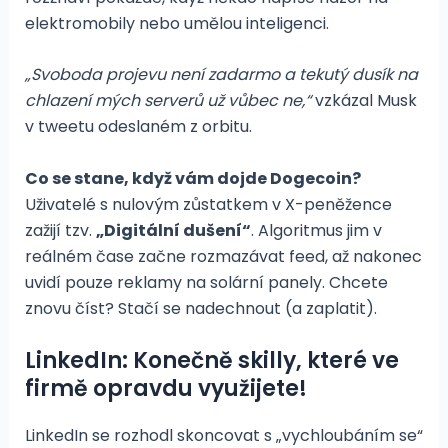
elektromobily nebo umělou inteligenci.
„Svoboda projevu není zadarmo a tekutý dusík na
chlazení mých serverů už vůbec ne,“
vzkázal Musk
v tweetu odeslaném z orbitu.
Co se stane, když vám dojde Dogecoin?
Uživatelé s nulovým zůstatkem v X-peněžence
zažijí tzv.
„Digitální dušení“
. Algoritmus jim v
reálném čase začne rozmazávat feed, až nakonec
uvidí pouze reklamy na solární panely. Chcete
znovu číst? Stačí se nadechnout (a zaplatit).
LinkedIn: Konečně skilly, které ve
firmě opravdu využijete!
LinkedIn se rozhodl skoncovat s „vychloubáním se“