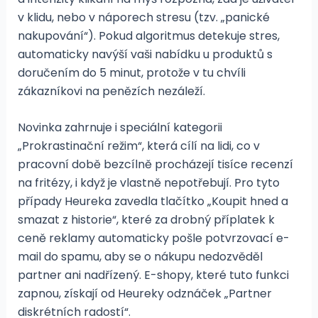
v klidu, nebo v náporech stresu (tzv. „panické
nakupování“). Pokud algoritmus detekuje stres,
automaticky navýší vaši nabídku u produktů s
doručením do 5 minut, protože v tu chvíli
zákazníkovi na penězích nezáleží.
Novinka zahrnuje i speciální kategorii
„Prokrastinační režim“, která cílí na lidi, co v
pracovní době bezcílně procházejí tisíce recenzí
na fritézy, i když je vlastně nepotřebují. Pro tyto
případy Heureka zavedla tlačítko „Koupit hned a
smazat z historie“, které za drobný příplatek k
ceně reklamy automaticky pošle potvrzovací e-
mail do spamu, aby se o nákupu nedozvěděl
partner ani nadřízený. E-shopy, které tuto funkci
zapnou, získají od Heureky odznáček „Partner
diskrétních radostí“.