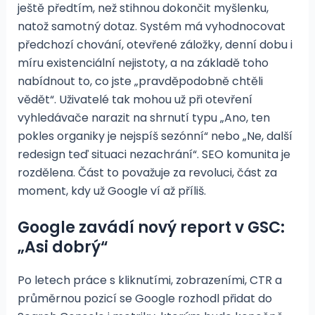
ještě předtím, než stihnou dokončit myšlenku,
natož samotný dotaz. Systém má vyhodnocovat
předchozí chování, otevřené záložky, denní dobu i
míru existenciální nejistoty, a na základě toho
nabídnout to, co jste „pravděpodobně chtěli
vědět“. Uživatelé tak mohou už při otevření
vyhledávače narazit na shrnutí typu „Ano, ten
pokles organiky je nejspíš sezónní“ nebo „Ne, další
redesign teď situaci nezachrání“. SEO komunita je
rozdělena. Část to považuje za revoluci, část za
moment, kdy už Google ví až příliš.
Google zavádí nový report v GSC:
„Asi dobrý“
Po letech práce s kliknutími, zobrazeními, CTR a
průměrnou pozicí se Google rozhodl přidat do