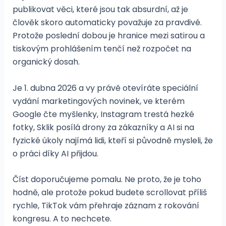
publikovat věci, které jsou tak absurdní, až je
člověk skoro automaticky považuje za pravdivé.
Protože poslední dobou je hranice mezi satirou a
tiskovým prohlášením tenčí než rozpočet na
organický dosah.
Je 1. dubna 2026 a vy právě otevíráte speciální
vydání marketingových novinek, ve kterém
Google čte myšlenky, Instagram trestá hezké
fotky, Sklik posílá drony za zákazníky a AI si na
fyzické úkoly najímá lidi, kteří si původně mysleli, že
o práci díky AI přijdou.
Číst doporučujeme pomalu. Ne proto, že je toho
hodně, ale protože pokud budete scrollovat příliš
rychle, TikTok vám přehraje záznam z rokování
kongresu. A to nechcete.