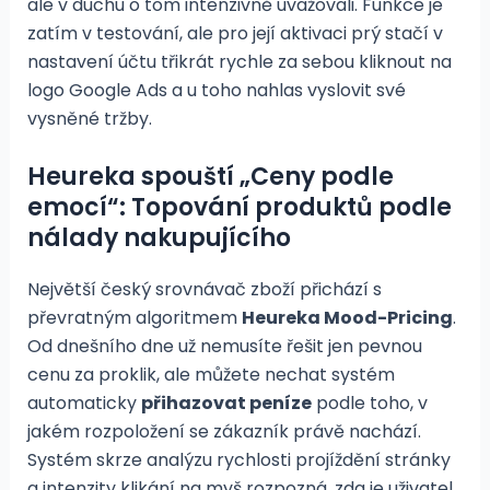
ale v duchu o tom intenzivně uvažovali. Funkce je
zatím v testování, ale pro její aktivaci prý stačí v
nastavení účtu třikrát rychle za sebou kliknout na
logo Google Ads a u toho nahlas vyslovit své
vysněné tržby.
Heureka spouští „Ceny podle
emocí“: Topování produktů podle
nálady nakupujícího
Největší český srovnávač zboží přichází s
převratným algoritmem
Heureka Mood-Pricing
.
Od dnešního dne už nemusíte řešit jen pevnou
cenu za proklik, ale můžete nechat systém
automaticky
přihazovat peníze
podle toho, v
jakém rozpoložení se zákazník právě nachází.
Systém skrze analýzu rychlosti projíždění stránky
a intenzity klikání na myš rozpozná, zda je uživatel