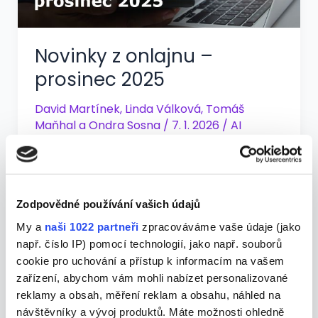
Novinky z onlajnu –
prosinec 2025
David Martínek
,
Linda Válková
,
Tomáš
Maňhal
a
Ondra Sosna
/
7. 1. 2026
/
AI
novinky
,
marketing
,
PPC novinky
,
SEO
novinky
,
Sociální sítě novinky
AI šlape na plyn, Meta sahá do peněženky a
Google konečně poodhaluje roušku PMax.
Zodpovědné používání vašich údajů
Zatímco jste se cpali vánočním cukrovím a
My a
naši 1022 partneři
zpracováváme vaše údaje (jako
slibovali si, že od ledna začnete konečně
např. číslo IP) pomocí technologií, jako např. souborů
běhat, technologičtí giganti rozhodně
cookie pro uchování a přístup k informacím na vašem
nelenošili. Google se rozhodl být
zařízení, abychom vám mohli nabízet personalizované
reklamy a obsah, měření reklam a obsahu, náhled na
transparentnější (ano, čtete správně), Meta
návštěvníky a vývoj produktů. Máte možnosti ohledně
zvažuje, že vám bude účtovat za každý