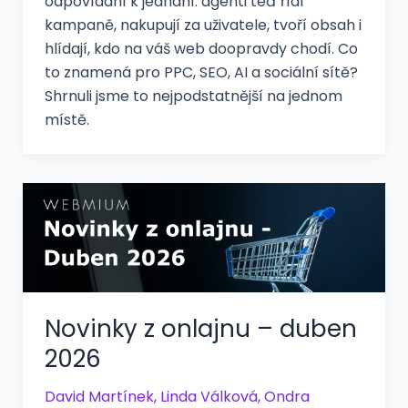
odpovídání k jednání: agenti teď řídí
kampaně, nakupují za uživatele, tvoří obsah i
hlídají, kdo na váš web doopravdy chodí. Co
to znamená pro PPC, SEO, AI a sociální sítě?
Shrnuli jsme to nejpodstatnější na jednom
místě.
Novinky z onlajnu – duben
2026
David Martínek
,
Linda Válková
,
Ondra