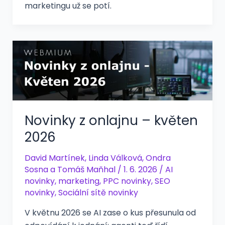
marketingu už se potí.
Novinky z onlajnu – květen
2026
David Martínek
,
Linda Válková
,
Ondra
Sosna
a
Tomáš Maňhal
/
1. 6. 2026
/
AI
novinky
,
marketing
,
PPC novinky
,
SEO
novinky
,
Sociální sítě novinky
V květnu 2026 se AI zase o kus přesunula od