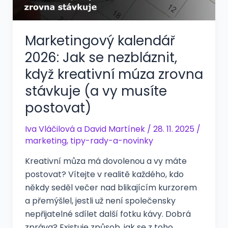
Marketingový kalendář
2026: Jak se nezbláznit,
když kreativní múza zrovna
stávkuje (a vy musíte
postovat)
Iva Vláčilová
a
David Martínek
/
28. 11. 2025
/
marketing
,
tipy-rady-a-novinky
Kreativní můza má dovolenou a vy máte
postovat? Vítejte v realitě každého, kdo
někdy seděl večer nad blikajícím kurzorem
a přemýšlel, jestli už není společensky
nepřijatelné sdílet další fotku kávy. Dobrá
zpráva? Existuje způsob, jak se z toho