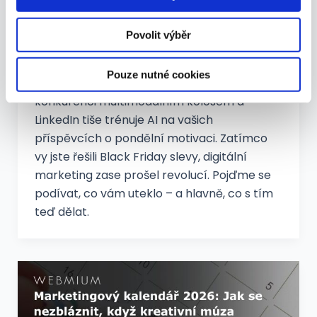
novinky
,
PPC novinky
,
SEO novinky
,
Sociální
získali v důsledku toho, že používáte jejich služby.
sítě novinky
Povolit výběr
Představte si svět, kde vám umělá
inteligence nabídne osm různých
Pouze nutné cookies
„osobností“ na výběr, Google drtí
konkurenci multimodálním kolosem a
LinkedIn tiše trénuje AI na vašich
příspěvcích o pondělní motivaci. Zatímco
vy jste řešili Black Friday slevy, digitální
marketing zase prošel revolucí. Pojďme se
podívat, co vám uteklo – a hlavně, co s tím
teď dělat.