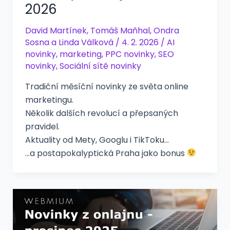
2026
David Martínek
,
Tomáš Maňhal
,
Ondra
Sosna
a
Linda Válková
/
4. 2. 2026
/
AI
novinky
,
marketing
,
PPC novinky
,
SEO
novinky
,
Sociální sítě novinky
Tradiční měsíční novinky ze světa online
marketingu.
Několik dalších revolucí a přepsaných
pravidel.
Aktuality od Mety, Googlu i TikToku…
…a postapokalyptická Praha jako bonus