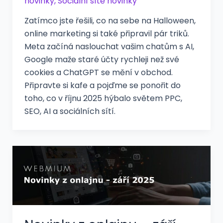
novinky
,
Sociální sítě novinky
Zatímco jste řešili, co na sebe na Halloween,
online marketing si také připravil pár triků.
Meta začíná naslouchat vašim chatům s AI,
Google maže staré účty rychleji než své
cookies a ChatGPT se mění v obchod.
Připravte si kafe a pojďme se ponořit do
toho, co v říjnu 2025 hýbalo světem PPC,
SEO, AI a sociálních sítí.