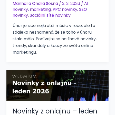
Maňhal
a
Ondra Sosna
/
3. 3. 2026
/
AI
novinky
,
marketing
,
PPC novinky
,
SEO
novinky
,
Sociální sítě novinky
Únor je sice nejkratší měsíc v roce, ale to
zdaleka neznamená, že se toho v únoru
stalo málo. Podívejte se na žhavé novinky,
trendy, skandály a kauzy ze světa online
marketingu.
Novinky z onlajnu – leden