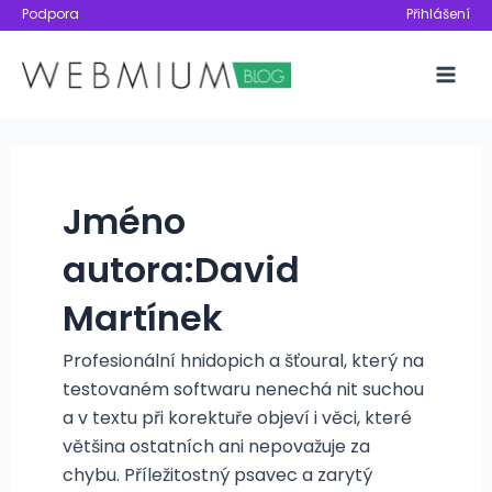
Přeskočit
Podpora
Přihlášení
na
obsah
Mai
Men
Jméno
autora:David
Martínek
Profesionální hnidopich a šťoural, který na
testovaném softwaru nenechá nit suchou
a v textu při korektuře objeví i věci, které
většina ostatních ani nepovažuje za
chybu. Příležitostný psavec a zarytý