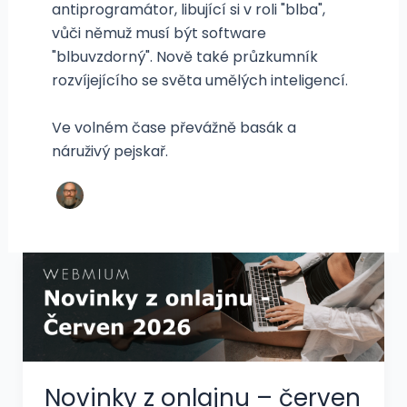
antiprogramátor, libující si v roli "blba",
vůči němuž musí být software
"blbuvzdorný". Nově také průzkumník
rozvíjejícího se světa umělých inteligencí.
Ve volném čase převážně basák a
náruživý pejskař.
Novinky z onlajnu – červen