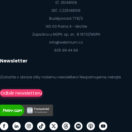
IČ: 25148109
DIČ: CZ25148109
Budějovická 778/3
140 00 Praha 4 - Michle
Zapsáno u MSPH; sp. zn.: B 16731/MSPH
info@webmium.cz
605 99 44 66
Newsletter
Zůstaňte v obraze díky našemu newsletteru! Nespamujeme, nebojte.
Odběr newsletteru