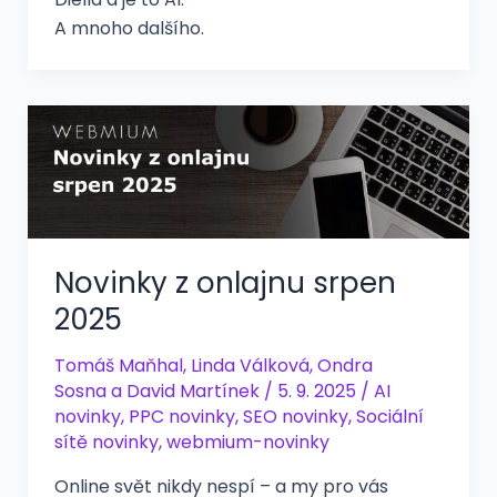
A mnoho dalšího.
Novinky z onlajnu srpen
2025
Tomáš Maňhal
,
Linda Válková
,
Ondra
Sosna
a
David Martínek
/
5. 9. 2025
/
AI
novinky
,
PPC novinky
,
SEO novinky
,
Sociální
sítě novinky
,
webmium-novinky
Online svět nikdy nespí – a my pro vás