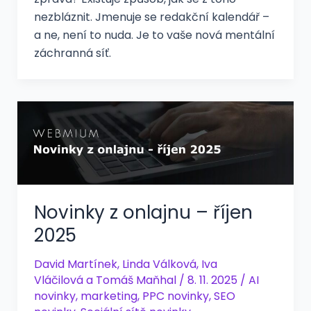
nezbláznit. Jmenuje se redakční kalendář –
a ne, není to nuda. Je to vaše nová mentální
záchranná síť.
Novinky z onlajnu – říjen
2025
David Martínek
,
Linda Válková
,
Iva
Vláčilová
a
Tomáš Maňhal
/
8. 11. 2025
/
AI
novinky
,
marketing
,
PPC novinky
,
SEO