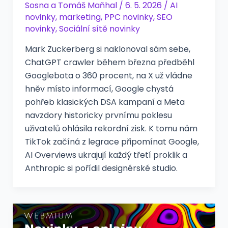
Sosna
a
Tomáš Maňhal
/
6. 5. 2026
/
AI
novinky
,
marketing
,
PPC novinky
,
SEO
novinky
,
Sociální sítě novinky
Mark Zuckerberg si naklonoval sám sebe,
ChatGPT crawler během března předběhl
Googlebota o 360 procent, na X už vládne
hněv místo informací, Google chystá
pohřeb klasických DSA kampaní a Meta
navzdory historicky prvnímu poklesu
uživatelů ohlásila rekordní zisk. K tomu nám
TikTok začíná z legrace připomínat Google,
AI Overviews ukrajují každý třetí proklik a
Anthropic si pořídil designérské studio.