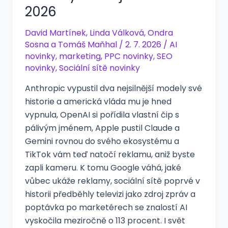
2026
David Martínek
,
Linda Válková
,
Ondra
Sosna
a
Tomáš Maňhal
/
2. 7. 2026
/
AI
novinky
,
marketing
,
PPC novinky
,
SEO
novinky
,
Sociální sítě novinky
Anthropic vypustil dva nejsilnější modely své
historie a americká vláda mu je hned
vypnula, OpenAI si pořídila vlastní čip s
pálivým jménem, Apple pustil Claude a
Gemini rovnou do svého ekosystému a
TikTok vám teď natočí reklamu, aniž byste
zapli kameru. K tomu Google váhá, jaké
vůbec ukáže reklamy, sociální sítě poprvé v
historii předběhly televizi jako zdroj zpráv a
poptávka po marketérech se znalostí AI
vyskočila meziročně o 113 procent. I svět