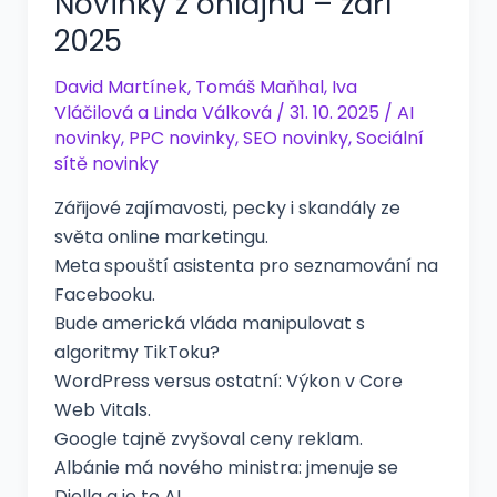
Novinky z onlajnu – září
2025
David Martínek
,
Tomáš Maňhal
,
Iva
Vláčilová
a
Linda Válková
/
31. 10. 2025
/
AI
novinky
,
PPC novinky
,
SEO novinky
,
Sociální
sítě novinky
Zářijové zajímavosti, pecky i skandály ze
světa online marketingu.
Meta spouští asistenta pro seznamování na
Facebooku.
Bude americká vláda manipulovat s
algoritmy TikToku?
WordPress versus ostatní: Výkon v Core
Web Vitals.
Google tajně zvyšoval ceny reklam.
Albánie má nového ministra: jmenuje se
Diella a je to AI.