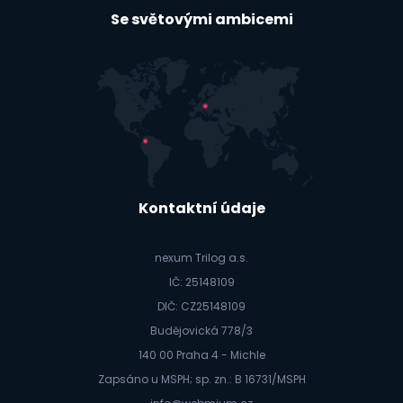
Se světovými ambicemi
Kontaktní údaje
nexum Trilog a.s.
IČ: 25148109
DIČ: CZ25148109
Budějovická 778/3
140 00 Praha 4 - Michle
Zapsáno u MSPH; sp. zn.: B 16731/MSPH