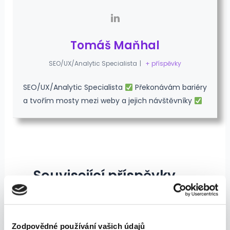
Tomáš Maňhal
SEO/UX/Analytic Specialista
|
+ příspěvky
SEO/UX/Analytic Specialista
Překonávám bariéry
a tvořím mosty mezi weby a jejich návštěvníky
Související příspěvky
Přístupnost webu: Velká změna
pro byznys, která už je tady
Zodpovědné používání vašich údajů