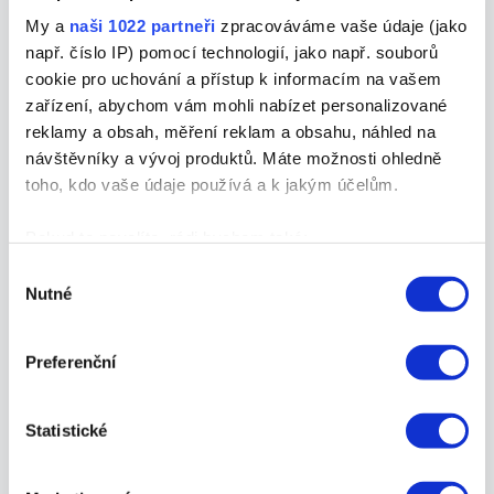
Tipy jak na web
,
tipy-rady-a-novinky
,
uz-to-
My a
naši 1022 partneři
zpracováváme vaše údaje (jako
vite
/
27. 6. 2025
/ Napsal
Iva Vláčilová
např. číslo IP) pomocí technologií, jako např. souborů
cookie pro uchování a přístup k informacím na vašem
Donedávna musely přístupnost webu ze
zařízení, abychom vám mohli nabízet personalizované
zákona řešit pouze weby státních
reklamy a obsah, měření reklam a obsahu, náhled na
institucí. Nově, od června 2025 vstoupí v
návštěvníky a vývoj produktů. Máte možnosti ohledně
platnost rozšíření i pro vybrané
toho, kdo vaše údaje používá a k jakým účelům.
segmenty…
Pokud to povolíte, rádi bychom také:
Shromažďovali informace o vaší geografické
Výběr
Nutné
poloze, které mohou být přesné na několik metrů
souhlasu
Identifikovali vaše zařízení pomocí aktivního
Senát schválil český zákon o
kybernetické bezpečnosti podle
skenování pro konkrétní charakteristiky (otisk prstu)
Preferenční
NIS2
Zjistěte více o tom, jak zpracováváme vaše osobní
údaje, a nastavte si předvolby v
části s podrobnostmi
.
uz-to-vite
/
16. 6. 2025
/ Napsal
David
Martínek
Statistické
Svůj souhlas můžete kdykoliv změnit nebo odvolat v
části Prohlášení o souborech cookie.
Česko má nový zákon o kybernetické