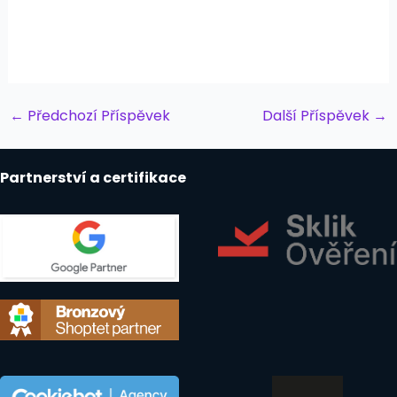
Post
←
Předchozí Příspěvek
Další Příspěvek
→
navigation
Partnerství a certifikace