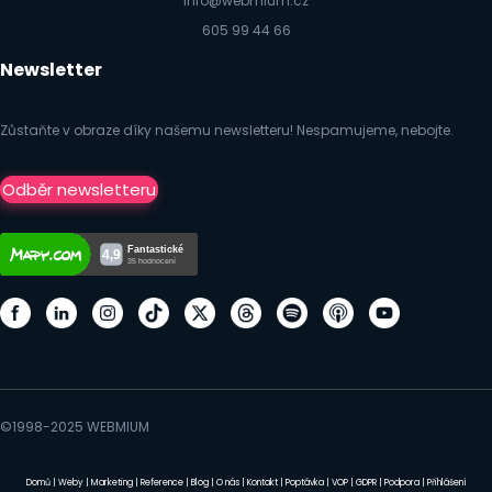
info@webmium.cz
605 99 44 66
Newsletter
Zůstaňte v obraze díky našemu newsletteru! Nespamujeme, nebojte.
Odběr newsletteru
©1998-2025 WEBMIUM
Domů
|
Weby
|
Marketing
|
Reference
|
Blog
|
O nás
|
Kontakt
|
Poptávka
|
VOP
|
GDPR
|
Podpora
|
Přihlášení