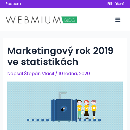
Přeskočit
Podpora
Přihlášení
na
obsah
Mai
Men
Marketingový rok 2019
ve statistikách
Napsal
Štěpán Vláčil
/
10 ledna, 2020