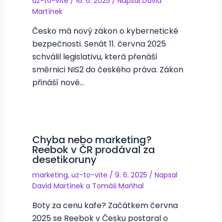
uz-to-vite
/
16. 6. 2025
/ Napsal
David
Martínek
Česko má nový zákon o kybernetické
bezpečnosti. Senát 11. června 2025
schválil legislativu, která přenáší
směrnici NIS2 do českého práva. Zákon
přináší nové…
Chyba nebo marketing?
Reebok v ČR prodával za
desetikoruny
marketing
,
uz-to-vite
/
9. 6. 2025
/ Napsal
David Martínek
a
Tomáš Maňhal
Boty za cenu kafe? Začátkem června
2025 se Reebok v Česku postaral o