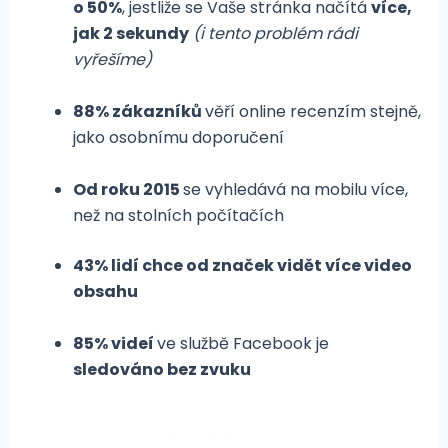
o 50%
, jestliže se Vaše stránka načítá
více,
jak 2 sekundy
(i tento problém rádi
vyřešíme)
88% zákazníků
věří online recenzím stejně,
jako osobnímu doporučení
Od roku 2015
se vyhledává na mobilu více,
než na stolních počítačích
43% lidí chce od značek vidět více video
obsahu
85% videí
ve službě Facebook je
sledováno bez zvuku