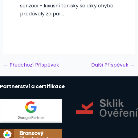
senzaci – luxusní tenisky se díky chybě
prodávaly za pár…
Post
←
Předchozí Příspěvek
Další Příspěvek
→
navigation
Partnerství a certifikace