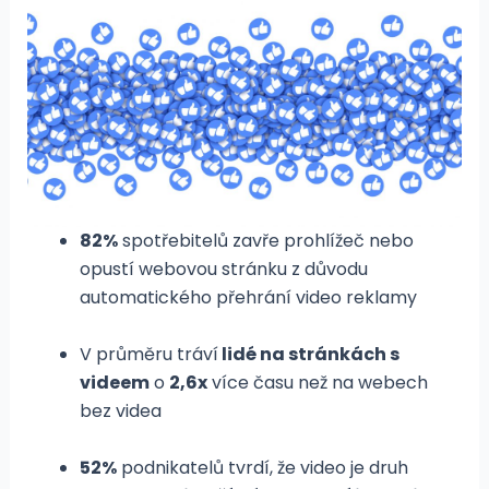
82%
spotřebitelů zavře prohlížeč nebo
opustí webovou stránku z důvodu
automatického přehrání video reklamy
V průměru tráví
lidé na stránkách s
videem
o
2,6x
více času než na webech
bez videa
52%
podnikatelů tvrdí, že video je druh