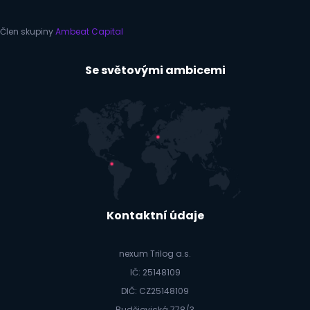
Člen skupiny
Ambeat Capital
Se světovými ambicemi
Kontaktní údaje
nexum Trilog a.s.
IČ: 25148109
DIČ: CZ25148109
Budějovická 778/3