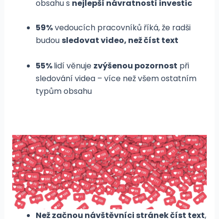
obsahu s
nejlepší návratností investic
59%
vedoucích pracovníků říká, že radši
budou
sledovat video, než číst text
55%
lidí věnuje
zvýšenou pozornost
při
sledování videa – více než všem ostatním
typům obsahu
Než začnou návštěvníci stránek číst text
,