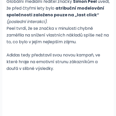
Globální mediální ředitel značky
Simon Peel
uvedl,
že před čtyřmi lety bylo
atribuční modelování
společnosti založeno pouze na „last click“
(poslední interakci)
.
Peel tvrdí, že se značka v minulosti chybně
zaměřila na snížení vlastních nákladů spíše než na
to, co bylo v jejím nejlepším zájmu.
Adidas tedy představil svou novou kampaň, ve
které hraje na emotivní strunu zákazníkům a
doufá v slibné výsledky.