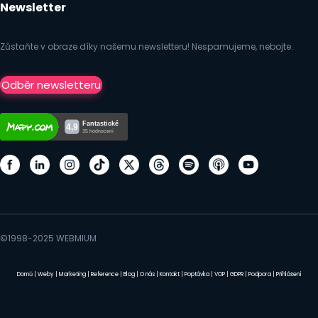
Newsletter
Zůstaňte v obraze díky našemu newsletteru! Nespamujeme, nebojte.
Odběr newsletteru
©1998-2025 WEBMIUM
Domů
|
Weby
|
Marketing
|
Reference
|
Blog
|
O nás
|
Kontakt
|
Poptávka
|
VOP
|
GDPR
|
Podpora
|
Přihlášení