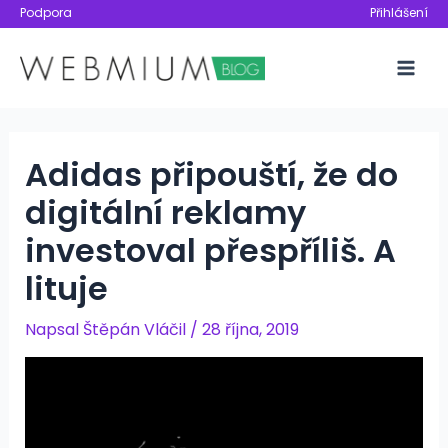
Přeskočit
Podpora
Přihlášení
na
obsah
Mai
Men
Adidas připouští, že do
digitální reklamy
investoval přespříliš. A
lituje
Napsal
Štěpán Vláčil
/
28 října, 2019