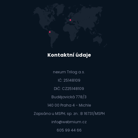
Kontaktní údaje
nexum Trilog a.s.
IČ: 25148109
DIČ: CZ25148109
Budějovická 778/3
140 00 Praha 4 - Michle
Zapsáno u MSPH; sp. zn.: B 16731/MSPH
info@webmium.cz
605 99 44 66