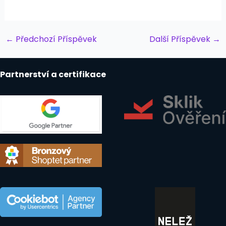
Post
←
Předchozí Příspěvek
Další Příspěvek
→
navigation
Partnerství a certifikace