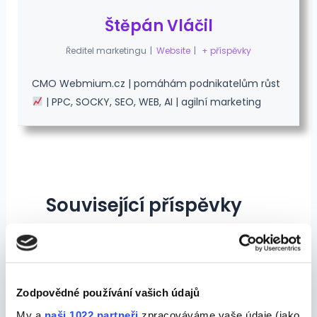
Štěpán Vláčil
Ředitel marketingu
|
Website
|
+ příspěvky
CMO Webmium.cz | pomáhám podnikatelům růst
| PPC, SOCKY, SEO, WEB, AI | agilní marketing
Související příspěvky
Přístupnost webu: Velká změna
pro byznys, která už je tady
Tipy jak na web
,
tipy-rady-a-novinky
,
uz-to-
Zodpovědné používání vašich údajů
vite
/
27. 6. 2025
/ Napsal
Iva Vláčilová
My a
naši 1022 partneři
zpracováváme vaše údaje (jako