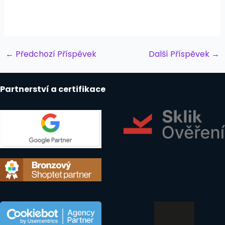
Post
←
Předchozí Příspěvek
Další Příspěvek
→
navigation
Partnerství a certifikace