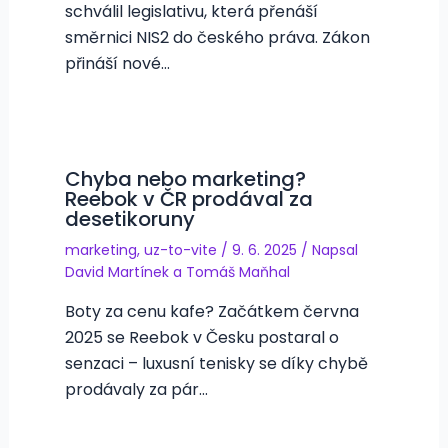
schválil legislativu, která přenáší
směrnici NIS2 do českého práva. Zákon
přináší nové…
Chyba nebo marketing?
Reebok v ČR prodával za
desetikoruny
marketing
,
uz-to-vite
/
9. 6. 2025
/ Napsal
David Martínek
a
Tomáš Maňhal
Boty za cenu kafe? Začátkem června
2025 se Reebok v Česku postaral o
senzaci – luxusní tenisky se díky chybě
prodávaly za pár…