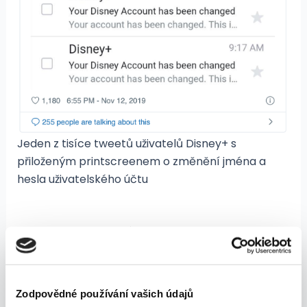
Jeden z tisíce tweetů uživatelů Disney+ s
přiloženým printscreenem o změnění jména a
hesla uživatelského účtu
Disney není sám
Disney+ nyní čelí útokům, proti kterým už roky
bojují jiné streamingové služby.
Zodpovědné používání vašich údajů
Hackerská fóra přetékají hacknutými účty