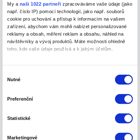
My a
naši 1022 partneři
zpracováváme vaše údaje (jako
Amazon Prime, Hulu a Netflix. Hackeři stále uvádějí
např. číslo IP) pomocí technologií, jako např. souborů
nové účty, protože poptávka po nich je velká.
cookie pro uchování a přístup k informacím na vašem
zařízení, abychom vám mohli nabízet personalizované
Majitelům účtu Disney+ bylo doporučeno používat
reklamy a obsah, měření reklam a obsahu, náhled na
pro své účty
jedinečná a složitá hesla.
návštěvníky a vývoj produktů. Máte možnosti ohledně
To sice nezabrání malwarům
(=škodlivý software
toho, kdo vaše údaje používá a k jakým účelům.
vyvinutý hackery)
v odcizení hesel, ale zabrání to
Pokud to povolíte, rádi bychom také:
běžným hackerům získat přístup k účtům
pouhým
uhádnutím hesla
.
Shromažďovali informace o vaší geografické
Výběr
Nutné
poloze, které mohou být přesné na několik metrů
souhlasu
Identifikovali vaše zařízení pomocí aktivního
skenování pro konkrétní charakteristiky (otisk prstu)
Preferenční
Zjistěte více o tom, jak zpracováváme vaše osobní
údaje, a nastavte si předvolby v
části s podrobnostmi
.
Statistické
Svůj souhlas můžete kdykoliv změnit nebo odvolat v
části Prohlášení o souborech cookie.
Marketingové