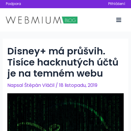
Přeskočit
Podpora
Přihlášení
na
obsah
Mai
Men
Disney+ má průšvih.
Tisíce hacknutých účtů
je na temném webu
Napsal
Štěpán Vláčil
/
18 listopadu, 2019