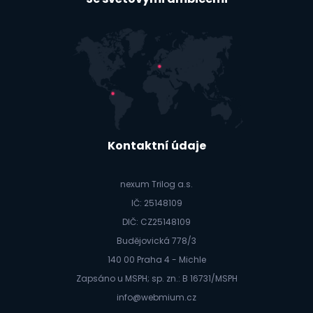
Kontaktní údaje
nexum Trilog a.s.
IČ: 25148109
DIČ: CZ25148109
Budějovická 778/3
140 00 Praha 4 - Michle
Zapsáno u MSPH; sp. zn.: B 16731/MSPH
info@webmium.cz