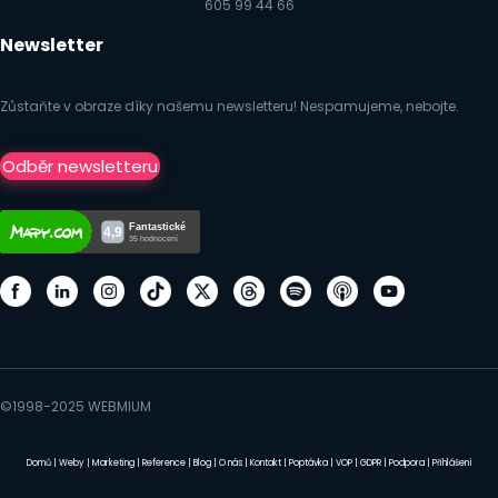
605 99 44 66
Newsletter
Zůstaňte v obraze díky našemu newsletteru! Nespamujeme, nebojte.
Odběr newsletteru
©1998-2025 WEBMIUM
Domů
|
Weby
|
Marketing
|
Reference
|
Blog
|
O nás
|
Kontakt
|
Poptávka
|
VOP
|
GDPR
|
Podpora
|
Přihlášení