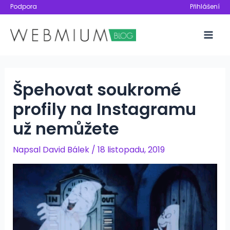
Přeskočit
Podpora
Přihlášení
na
obsah
Mai
Men
Špehovat soukromé
profily na Instagramu
už nemůžete
Napsal
David Bálek
/
18 listopadu, 2019