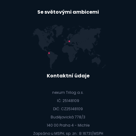
Se světovými ambicemi
Kontaktní údaje
nexum Trilog a.s.
IČ: 25148109
DIČ: CZ25148109
Budějovická 778/3
140 00 Praha 4 - Michle
Zapsáno u MSPH; sp. zn.: B 16731/MSPH