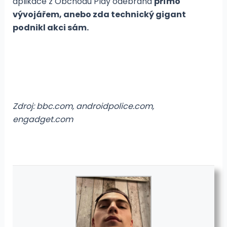
aplikace z Obchodu Play odebrána
přímo
vývojářem, anebo zda technický gigant
podnikl akci sám.
Zdroj: bbc.com, androidpolice.com,
engadget.com