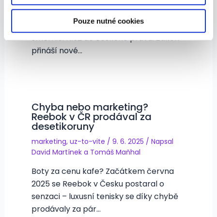
Česko má nový zákon o kybernetické
bezpečnosti. Senát 11. června 2025
Pouze nutné cookies
schválil legislativu, která přenáší
směrnici NIS2 do českého práva. Zákon
přináší nové…
Chyba nebo marketing?
Reebok v ČR prodával za
desetikoruny
marketing
,
uz-to-vite
/
9. 6. 2025
/ Napsal
David Martínek
a
Tomáš Maňhal
Boty za cenu kafe? Začátkem června
2025 se Reebok v Česku postaral o
senzaci – luxusní tenisky se díky chybě
prodávaly za pár…