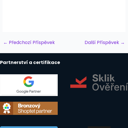
Post
←
Předchozí Příspěvek
Další Příspěvek
→
navigation
Partnerství a certifikace