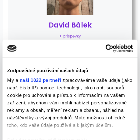
David Bálek
+ příspěvky
SoMe Specialist & Content Creator
| Novinky ze
socials
| WhatsApp pro ty, kteří chtějí vědět o
novinkách jako první
400+ členů
Zodpovědné používání vašich údajů
My a
naši 1022 partneři
zpracováváme vaše údaje (jako
např. číslo IP) pomocí technologií, jako např. souborů
cookie pro uchování a přístup k informacím na vašem
zařízení, abychom vám mohli nabízet personalizované
Související příspěvky
reklamy a obsah, měření reklam a obsahu, náhled na
návštěvníky a vývoj produktů. Máte možnosti ohledně
toho, kdo vaše údaje používá a k jakým účelům.
Přístupnost webu: Velká změna