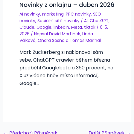
Novinky z onlajnu – duben 2026
AI novinky
,
marketing
,
PPC novinky
,
SEO
novinky
,
Sociální sítě novinky
/
AI
,
ChatGPT
,
Claude
,
Google
,
linkedin
,
Meta
,
tiktok
/
6. 5.
2026
/ Napsal
David Martínek
,
Linda
Válková
,
Ondra Sosna
a
Tomáš Maňhal
Mark Zuckerberg si naklonoval sám
sebe, ChatGPT crawler během března
předběhl Googlebota o 360 procent, na
X už vládne hněv místo informací,
Google…
Post
←
Předchozí Příspěvek
Další Příspěvek
→