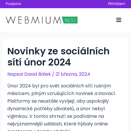
Přeskočit
Podpora
Přihlášení
na
obsah
Mai
Men
Novinky ze sociálních
sítí únor 2024
Napsal
David Bálek
/
21 března, 2024
Únor 2024 byl pro svět sociálních sítí rušným
měsícem, plným vzrušujících novinek a inovací.
Platformy se neustále vyvíjejí, aby uspokojily
dynamické potřeby uživatelů, a únor nebyl
výjimkou. V tomto shrnutí se podíváme na
nejvýznamnější události, které hýbaly online