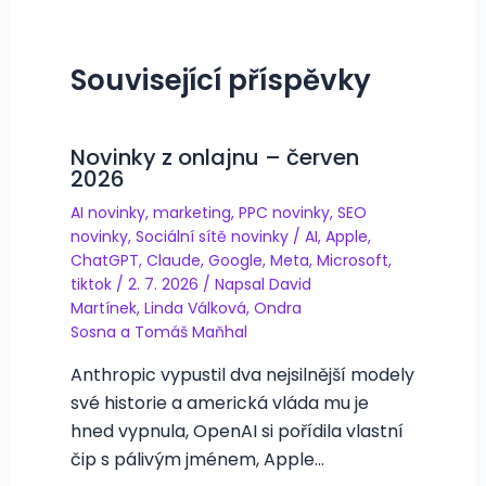
Související příspěvky
Novinky z onlajnu – červen
2026
AI novinky
,
marketing
,
PPC novinky
,
SEO
novinky
,
Sociální sítě novinky
/
AI
,
Apple
,
ChatGPT
,
Claude
,
Google
,
Meta
,
Microsoft
,
tiktok
/
2. 7. 2026
/ Napsal
David
Martínek
,
Linda Válková
,
Ondra
Sosna
a
Tomáš Maňhal
Anthropic vypustil dva nejsilnější modely
své historie a americká vláda mu je
hned vypnula, OpenAI si pořídila vlastní
čip s pálivým jménem, Apple…