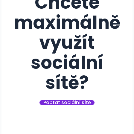
Chcete
maximálně
využít
sociální
sítě?
Poptat sociální sítě