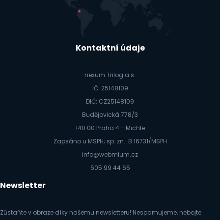
Kontaktní údaje
nexum Trilog a.s.
IČ: 25148109
DIČ: CZ25148109
Budějovická 778/3
140 00 Praha 4 - Michle
Zapsáno u MSPH; sp. zn.: B 16731/MSPH
info@webmium.cz
605 99 44 66
Newsletter
Zůstaňte v obraze díky našemu newsletteru! Nespamujeme, nebojte.