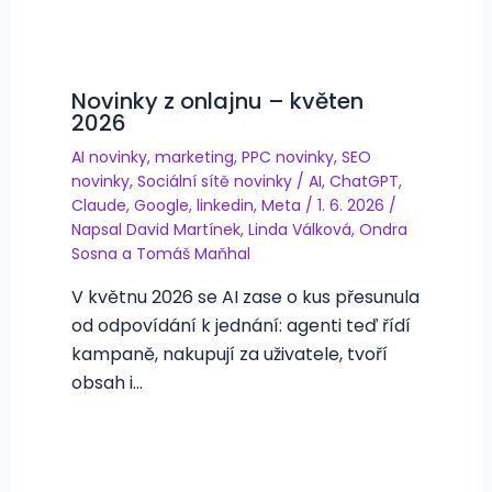
Novinky z onlajnu – květen
2026
AI novinky
,
marketing
,
PPC novinky
,
SEO
novinky
,
Sociální sítě novinky
/
AI
,
ChatGPT
,
Claude
,
Google
,
linkedin
,
Meta
/
1. 6. 2026
/
Napsal
David Martínek
,
Linda Válková
,
Ondra
Sosna
a
Tomáš Maňhal
V květnu 2026 se AI zase o kus přesunula
od odpovídání k jednání: agenti teď řídí
kampaně, nakupují za uživatele, tvoří
obsah i…