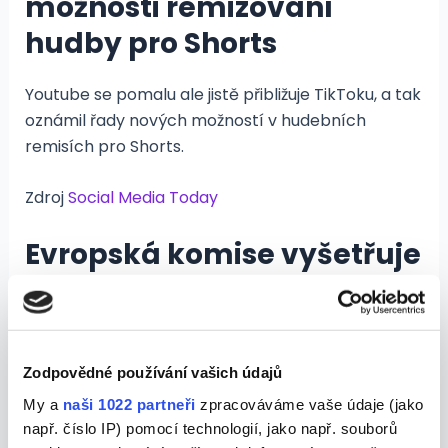
možnosti remizování
hudby pro Shorts
Youtube se pomalu ale jistě přibližuje TikToku, a tak
oznámil řady nových možností v hudebních
remisích pro Shorts.
Zdroj
Social Media Today
Evropská komise vyšetřuje
společnost TikTok kvůli
porušení DSA
Zodpovědné používání vašich údajů
Evropská komise se na TikTok zaměřila již v září.
Komise chce tuto sociální síť prověřit z důvodu
My a
naši 1022 partneři
zpracováváme vaše údaje (jako
dodržování ochrany dětí a mládeže.
např. číslo IP) pomocí technologií, jako např. souborů