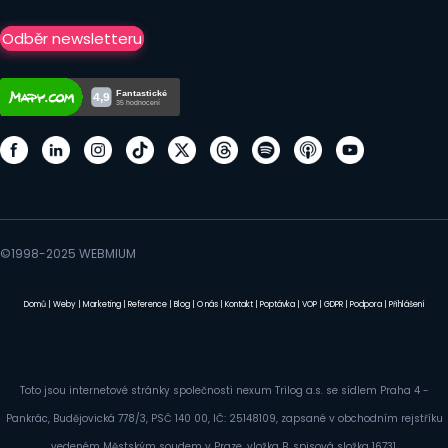
Odběr newsletteru
©1998-2025 WEBMIUM
Domů
|
Weby
|
Marketing
|
Reference
|
Blog
|
O nás
|
Kontakt
|
Poptávka
|
VOP
|
GDPR
|
Podpora
|
Přihlášení
Toto jsou internetové stránky společnosti nexum Trilog a.s. se sídlem Praha 4 -
Pankrác, Budějovická 778/3, PSČ 140 00, IČ: 25148109, zapsané v obchodním rejstříku
vedeném Městským soudem v Praze, vložka B, spisová složka 16731.