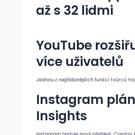
až s 32 lidmi
YouTube rozšiř
více uživatelů
Jednou z nejžádanějších funkcí tvůrců You
Instagram plánu
Insights
Instagram testuje nový přehled „Creator I