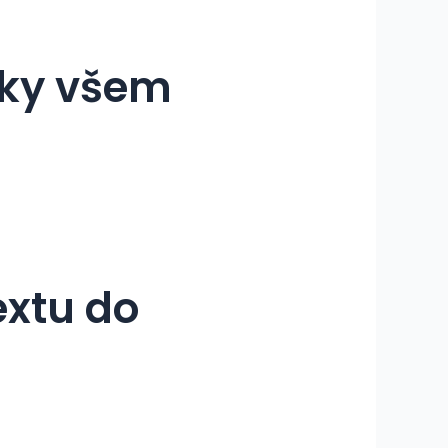
vky všem
extu do