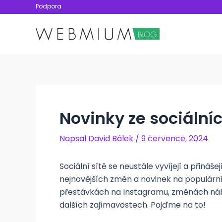
Přeskočit
Podpora
na
obsah
Novinky ze sociálníc
Napsal
David Bálek
/
9 července, 2024
Sociální sítě se neustále vyvíjejí a přináš
nejnovějších změn a novinek na populární
přestávkách na Instagramu, změnách náh
dalších zajímavostech. Pojďme na to!