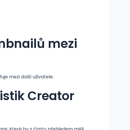
mbnailů mezi
je mezi další uživatele.
stik Creator
kami, které by s tímto přehledem měli