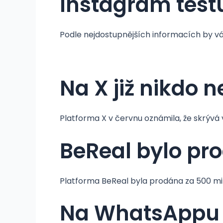
Instagram testu
Podle nejdostupnějších informacích by váš
Na X již nikdo n
Platforma X v červnu oznámila, že skrývá v
BeReal bylo pr
Platforma BeReal byla prodána za 500 mili
Na WhatsAppu 