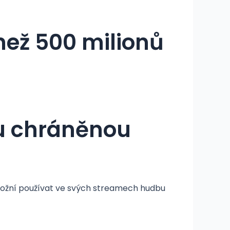
ež 500 milionů
u chráněnou
možní používat ve svých streamech hudbu