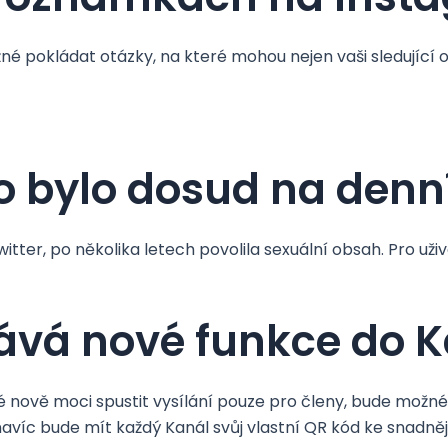
pokládat otázky, na které mohou nejen vaši sledující odp
 co bylo dosud na de
itter, po několika letech povolila sexuální obsah. Pro už
ává nové funkce do 
 nově moci spustit vysílání pouze pro členy, bude možné
avíc bude mít každý Kanál svůj vlastní QR kód ke snadněj