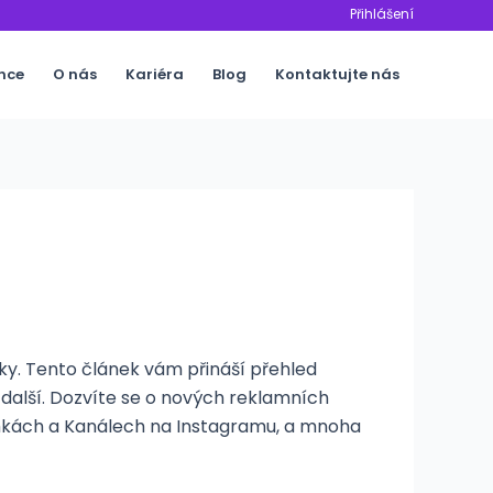
Přihlášení
nce
O nás
Kariéra
Blog
Kontaktujte nás
itky. Tento článek vám přináší přehled
 další. Dozvíte se o nových reklamních
mkách a Kanálech na Instagramu, a mnoha