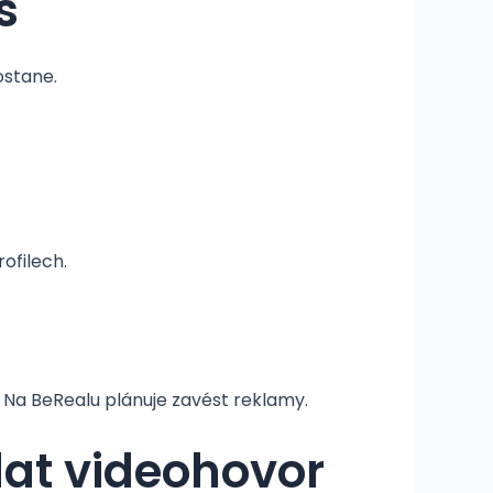
s
ostane.
ofilech.
 Na BeRealu plánuje zavést reklamy.
at videohovor