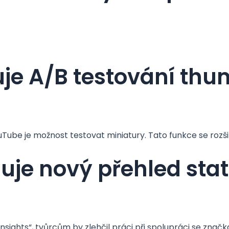
uje A/B testování thu
Tube je možnost testovat miniatury. Tato funkce se rozšiřu
je nový přehled stati
nsights“, tvůrcům by zlehčil práci při spolupráci se znač