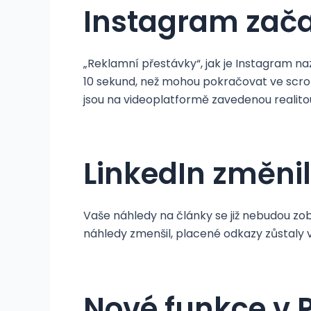
Instagram zača
„Reklamní přestávky“, jak je Instagram na
10 sekund, než mohou pokračovat ve scro
jsou na videoplatformě zavedenou realito
LinkedIn změni
Vaše náhledy na články se již nebudou z
náhledy zmenšil, placené odkazy zůstaly vš
Nové funkce v