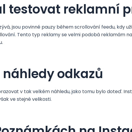
l testovat reklamní 
zývá, jsou povinné pauzy během scrollování feedu, kdy uži
llování. Tento typ reklamy se velmi podobá reklamám na 
u.
l náhledy odkazů
obrazovat v tak velkém náhledu, jako tomu bylo doteď. I
ak ve stejné velikosti.
 Poznámkách na Inst