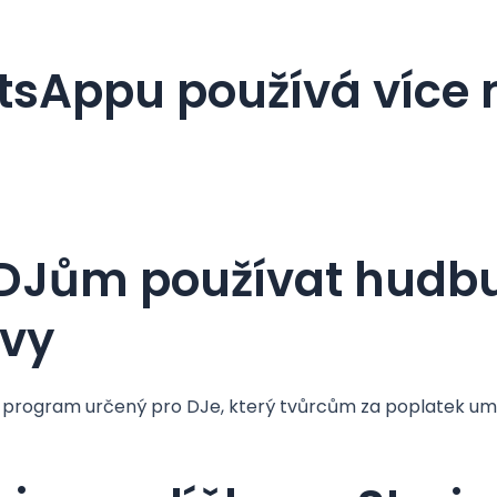
sAppu používá více n
 DJům používat hudb
ávy
ý program určený pro DJe, který tvůrcům za poplatek u