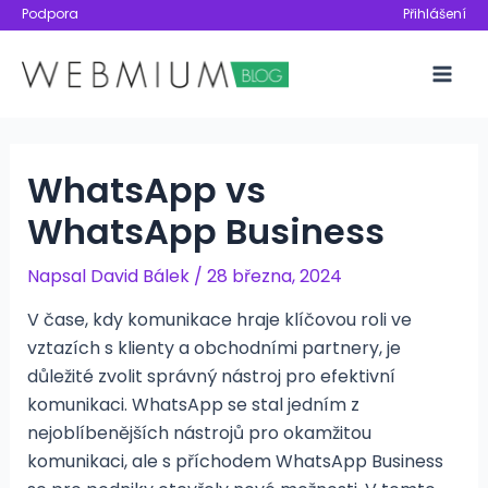
Přeskočit
Podpora
Přihlášení
na
obsah
Mai
Men
WhatsApp vs
WhatsApp Business
Napsal
David Bálek
/
28 března, 2024
V čase, kdy komunikace hraje klíčovou roli ve
vztazích s klienty a obchodními partnery, je
důležité zvolit správný nástroj pro efektivní
komunikaci. WhatsApp se stal jedním z
nejoblíbenějších nástrojů pro okamžitou
komunikaci, ale s příchodem WhatsApp Business