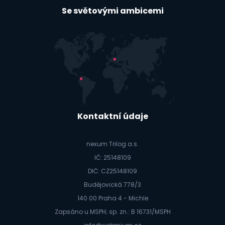
Se světovými ambicemi
Kontaktní údaje
nexum Trilog a.s.
IČ: 25148109
DIČ: CZ25148109
Budějovická 778/3
140 00 Praha 4 - Michle
Zapsáno u MSPH; sp. zn.: B 16731/MSPH