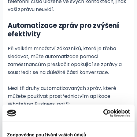
telefonní číslo uložené ve svých kontaktech, jinak
vaši zprávu neuvidí.
Automatizace zpráv pro zvýšení
efektivity
Při velkém množství zákazníků, které je třeba
sledovat, může automatizace pomoci
zaměstnancům přeskočit opakující se zprávy a
soustředit se na důležité části konverzace.
Mezi tři druhy automatizovaných zpráv, které
můžete používat prostřednictvím aplikace
WhatsApp Business, patří:
Uvítací zprávy
Můžete tak přivítat nové zákazníky nebo
Zodpovědné používání vašich údajů