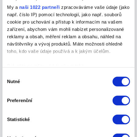
odpovídat na nové konverzace, i když zrovna
My a
naši 1022 partneři
zpracováváme vaše údaje (jako
nemůžete osobně odpovědět.
např. číslo IP) pomocí technologií, jako např. souborů
cookie pro uchování a přístup k informacím na vašem
Odchozí zprávy
zařízení, abychom vám mohli nabízet personalizované
reklamy a obsah, měření reklam a obsahu, náhled na
Zprávy s informacemi o hovorech, které se
návštěvníky a vývoj produktů. Máte možnosti ohledně
objevily v telefonu, jsou určeny pro všechny
toho, kdo vaše údaje používá a k jakým účelům.
účastníky hovoru: Když dostanete odpovědi nebo
dotazy mimo pracovní dobu.
Pokud to povolíte, rádi bychom také:
Shromažďovali informace o vaší geografické
Výběr
Rychlé odpovědi
Nutné
poloze, které mohou být přesné na několik metrů
souhlasu
Identifikovali vaše zařízení pomocí aktivního
Na základě běžných akcí nebo dotazů, abyste je
skenování pro konkrétní charakteristiky (otisk prstu)
Preferenční
mohli zadávat do jednotlivých chatů, když
Zjistěte více o tom, jak zpracováváme vaše osobní
dostanete často kladený dotaz (například „Jaká je
údaje, a nastavte si předvolby v
části s podrobnostmi
.
vaše pracovní doba?“ nebo „Jak dlouho obvykle
Statistické
Svůj souhlas můžete kdykoliv změnit nebo odvolat v
trvá odeslání objednávky?“).
části Prohlášení o souborech cookie.