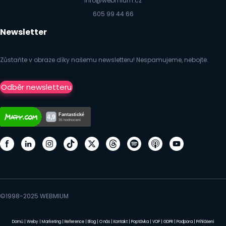
info@webmium.cz
605 99 44 66
Newsletter
Zůstaňte v obraze díky našemu newsletteru! Nespamujeme, nebojte.
Odběr newsletteru
©1998-2025 WEBMIUM
Domů
|
Weby
|
Marketing
|
Reference
|
Blog
|
O nás
|
Kontakt
|
Poptávka
|
VOP
|
GDPR
|
Podpora
|
Přihlášení