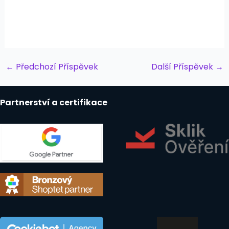
Post
←
Předchozí Příspěvek
Další Příspěvek
→
navigation
Partnerství a certifikace