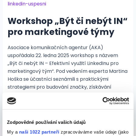
linkedin-uspesni
Workshop „Být či nebýt IN“
pro marketingové týmy
Asociace komunikačních agentur (AKA)
uspořádala 22. ledna 2025 workshop s názvem
„Být či nebýt IN – Efektivní využití LinkedInu pro
marketingový tým“. Pod vedením experta Martina
Hoška se účastníci seznámili s praktickými
strategiemi pro budování značky, získávání
klientů a profesionální networking na této
platformě. Workshop nabídl komplexní pohled na
efektivní využití LinkedInu pro marketingové týmy,
které chtějí maximalizovat svůj dosah a výsledky.
Zodpovědné používání vašich údajů
My a
naši 1022 partneři
zpracováváme vaše údaje (jako
https://www.aka.cz/clanek/byt-ci-nebyt-in-