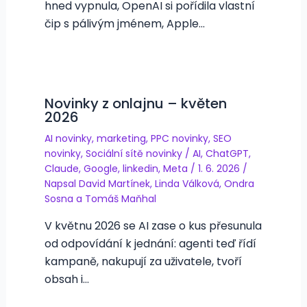
hned vypnula, OpenAI si pořídila vlastní
čip s pálivým jménem, Apple…
Novinky z onlajnu – květen
2026
AI novinky
,
marketing
,
PPC novinky
,
SEO
novinky
,
Sociální sítě novinky
/
AI
,
ChatGPT
,
Claude
,
Google
,
linkedin
,
Meta
/
1. 6. 2026
/
Napsal
David Martínek
,
Linda Válková
,
Ondra
Sosna
a
Tomáš Maňhal
V květnu 2026 se AI zase o kus přesunula
od odpovídání k jednání: agenti teď řídí
kampaně, nakupují za uživatele, tvoří
obsah i…