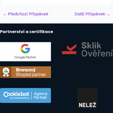
Post
←
Předchozí Příspěvek
Další Příspěvek
→
navigation
Partnerství a certifikace