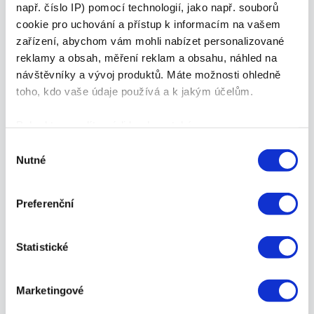
např. číslo IP) pomocí technologií, jako např. souborů
efektivni-vyuziti-linkedinu-pro-marketingovy-
cookie pro uchování a přístup k informacím na vašem
tym-22-1-2025
zařízení, abychom vám mohli nabízet personalizované
reklamy a obsah, měření reklam a obsahu, náhled na
Aktualizace platformy
návštěvníky a vývoj produktů. Máte možnosti ohledně
LinkedIn
toho, kdo vaše údaje používá a k jakým účelům.
Pokud to povolíte, rádi bychom také:
V lednu 2025 LinkedIn představil několik nových
Shromažďovali informace o vaší geografické
Výběr
funkcí a vylepšení zaměřených na zlepšení
Nutné
poloze, které mohou být přesné na několik metrů
souhlasu
uživatelského zážitku a efektivity:
Identifikovali vaše zařízení pomocí aktivního
skenování pro konkrétní charakteristiky (otisk prstu)
Preferenční
Zjistěte více o tom, jak zpracováváme vaše osobní
údaje, a nastavte si předvolby v
části s podrobnostmi
.
Vylepšené analytické nástroje:
Statistické
Svůj souhlas můžete kdykoliv změnit nebo odvolat v
Uživatelé nyní mají přístup k
části Prohlášení o souborech cookie.
podrobnějším statistikám o svých
Marketingové
příspěvcích, což jim umožňuje lépe
K personalizaci obsahu a reklam, poskytování funkcí
porozumět dosahu a zapojení publika.