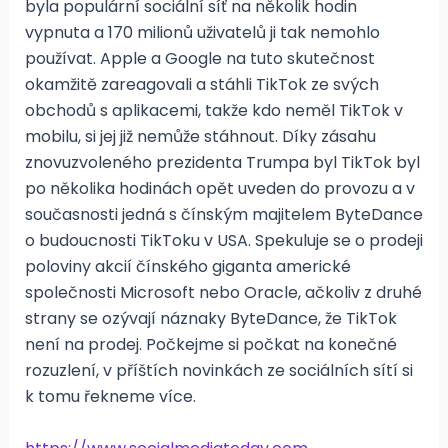
byla populární sociální síť na několik hodin
vypnuta a 170 milionů uživatelů ji tak nemohlo
používat. Apple a Google na tuto skutečnost
okamžitě zareagovali a stáhli TikTok ze svých
obchodů s aplikacemi, takže kdo neměl TikTok v
mobilu, si jej již nemůže stáhnout. Díky zásahu
znovuzvoleného prezidenta Trumpa byl TikTok byl
po několika hodinách opět uveden do provozu a v
současnosti jedná s čínským majitelem ByteDance
o budoucnosti TikToku v USA. Spekuluje se o prodeji
poloviny akcií čínského giganta americké
společnosti Microsoft nebo Oracle, ačkoliv z druhé
strany se ozývají náznaky ByteDance, že TikTok
není na prodej. Počkejme si počkat na konečné
rozuzlení, v příštích novinkách ze sociálních sítí si
k tomu řekneme více.