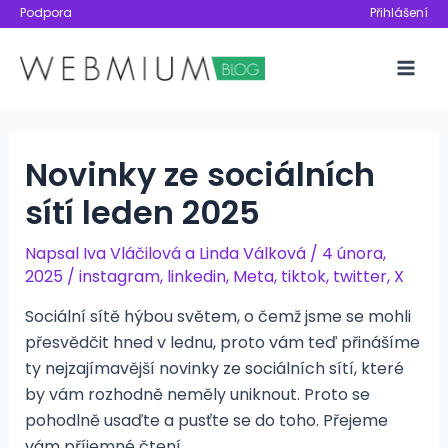
Přeskočit
Podpora
Přihlášení
na
obsah
Mai
Men
Novinky ze sociálních
sítí leden 2025
Napsal
Iva Vláčilová
a
Linda Válková
/
4 února,
2025
/
instagram
,
linkedin
,
Meta
,
tiktok
,
twitter
,
X
Sociální sítě hýbou světem, o čemž jsme se mohli
přesvědčit hned v lednu, proto vám teď přinášíme
ty nejzajímavější novinky ze sociálních sítí, které
by vám rozhodně neměly uniknout. Proto se
pohodlně usaďte a pusťte se do toho. Přejeme
vám příjemné čtení.