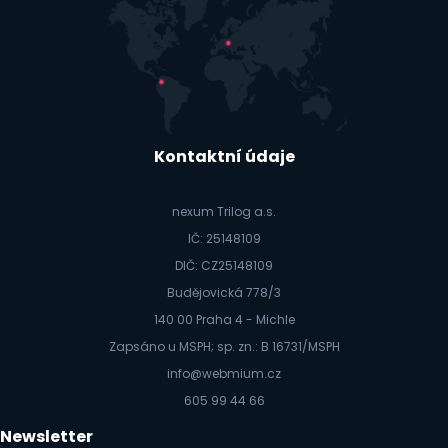
Kontaktní údaje
nexum Trilog a.s.
IČ: 25148109
DIČ: CZ25148109
Budějovická 778/3
140 00 Praha 4 - Michle
Zapsáno u MSPH; sp. zn.: B 16731/MSPH
info@webmium.cz
605 99 44 66
Newsletter