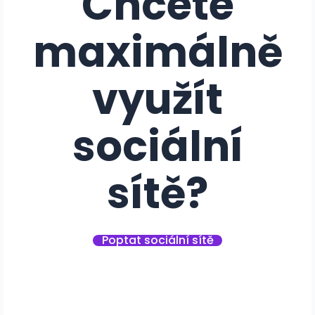
Chcete
maximálně
využít
sociální
sítě?
Poptat sociální sítě