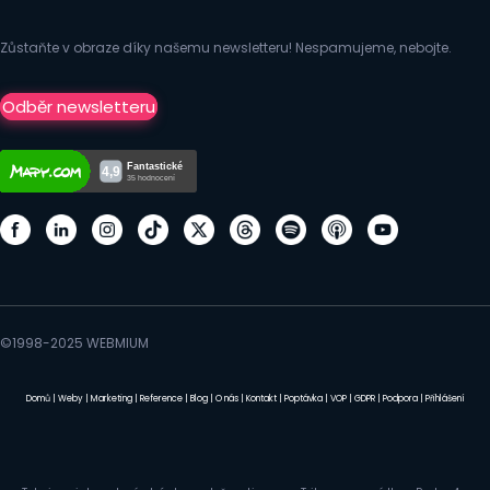
Zůstaňte v obraze díky našemu newsletteru! Nespamujeme, nebojte.
Odběr newsletteru
©1998-2025 WEBMIUM
Domů
|
Weby
|
Marketing
|
Reference
|
Blog
|
O nás
|
Kontakt
|
Poptávka
|
VOP
|
GDPR
|
Podpora
|
Přihlášení