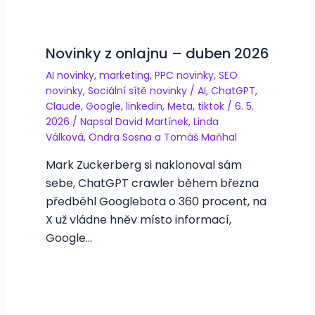
Novinky z onlajnu – duben 2026
AI novinky
,
marketing
,
PPC novinky
,
SEO
novinky
,
Sociální sítě novinky
/
AI
,
ChatGPT
,
Claude
,
Google
,
linkedin
,
Meta
,
tiktok
/
6. 5.
2026
/ Napsal
David Martínek
,
Linda
Válková
,
Ondra Sosna
a
Tomáš Maňhal
Mark Zuckerberg si naklonoval sám
sebe, ChatGPT crawler během března
předběhl Googlebota o 360 procent, na
X už vládne hněv místo informací,
Google…