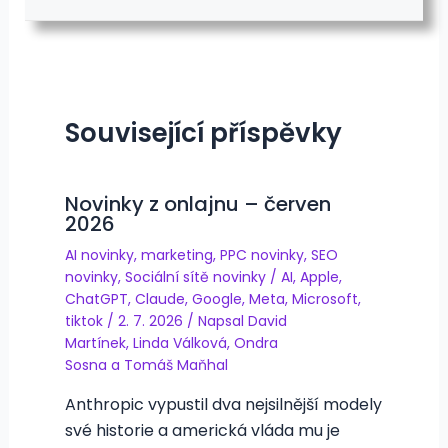
Související příspěvky
Novinky z onlajnu – červen
2026
AI novinky
,
marketing
,
PPC novinky
,
SEO
novinky
,
Sociální sítě novinky
/
AI
,
Apple
,
ChatGPT
,
Claude
,
Google
,
Meta
,
Microsoft
,
tiktok
/
2. 7. 2026
/ Napsal
David
Martínek
,
Linda Válková
,
Ondra
Sosna
a
Tomáš Maňhal
Anthropic vypustil dva nejsilnější modely
své historie a americká vláda mu je