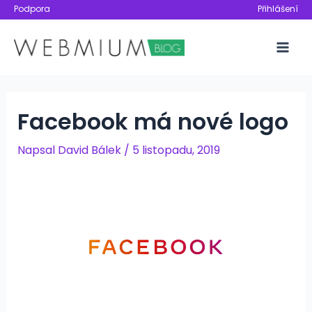
Přeskočit
Podpora
Přihlášení
na
obsah
Mai
Men
Facebook má nové logo
Napsal
David Bálek
/
5 listopadu, 2019