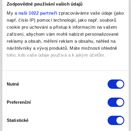
Přístupnost webu: Velká změna
Zodpovědné používání vašich údajů
pro byznys, která už je tady
My a
naši 1022 partneři
zpracováváme vaše údaje (jako
Tipy jak na web
,
tipy-rady-a-novinky
,
uz-to-
např. číslo IP) pomocí technologií, jako např. souborů
vite
/
27. 6. 2025
/ Napsal
Iva Vláčilová
cookie pro uchování a přístup k informacím na vašem
zařízení, abychom vám mohli nabízet personalizované
Donedávna musely přístupnost webu ze
reklamy a obsah, měření reklam a obsahu, náhled na
zákona řešit pouze weby státních
návštěvníky a vývoj produktů. Máte možnosti ohledně
institucí. Nově, od června 2025 vstoupí v
toho, kdo vaše údaje používá a k jakým účelům.
platnost rozšíření i pro vybrané
segmenty…
Pokud to povolíte, rádi bychom také:
Shromažďovali informace o vaší geografické
Výběr
Nutné
poloze, které mohou být přesné na několik metrů
souhlasu
Identifikovali vaše zařízení pomocí aktivního
Senát schválil český zákon o
skenování pro konkrétní charakteristiky (otisk prstu)
Preferenční
kybernetické bezpečnosti podle
Zjistěte více o tom, jak zpracováváme vaše osobní
NIS2
údaje, a nastavte si předvolby v
části s podrobnostmi
.
uz-to-vite
/
16. 6. 2025
/ Napsal
David
Statistické
Svůj souhlas můžete kdykoliv změnit nebo odvolat v
Martínek
části Prohlášení o souborech cookie.