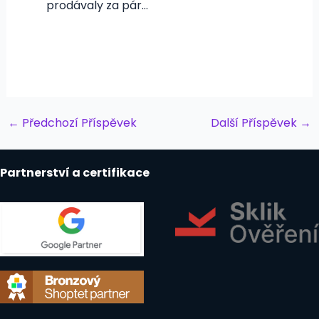
prodávaly za pár…
Post
←
Předchozí Příspěvek
Další Příspěvek
→
navigation
Partnerství a certifikace