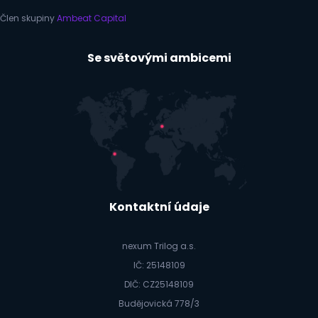
Člen skupiny
Ambeat Capital
Se světovými ambicemi
Kontaktní údaje
nexum Trilog a.s.
IČ: 25148109
DIČ: CZ25148109
Budějovická 778/3