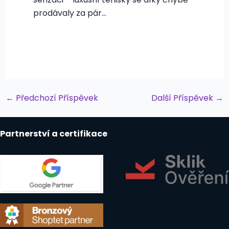
prodávaly za pár…
Post
←
Předchozí Příspěvek
Další Příspěvek
→
navigation
Partnerství a certifikace