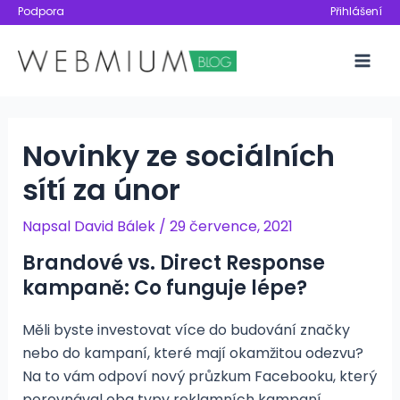
Přeskočit
Podpora
Přihlášení
na
obsah
Mai
Men
Novinky ze sociálních
sítí za únor
Napsal
David Bálek
/
29 července, 2021
Brandové vs. Direct Response
kampaně: Co funguje lépe?
Měli byste investovat více do budování značky
nebo do kampaní, které mají okamžitou odezvu?
Na to vám odpoví nový průzkum Facebooku, který
porovnával oba typy reklamních kampaní.