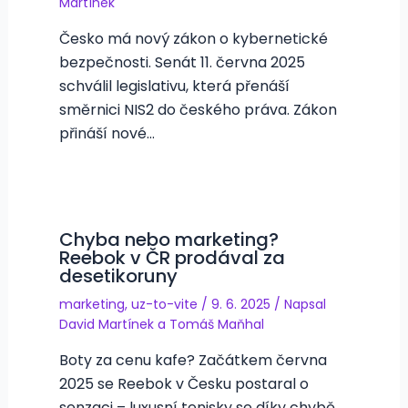
Martínek
Česko má nový zákon o kybernetické
bezpečnosti. Senát 11. června 2025
schválil legislativu, která přenáší
směrnici NIS2 do českého práva. Zákon
přináší nové…
Chyba nebo marketing?
Reebok v ČR prodával za
desetikoruny
marketing
,
uz-to-vite
/
9. 6. 2025
/ Napsal
David Martínek
a
Tomáš Maňhal
Boty za cenu kafe? Začátkem června
2025 se Reebok v Česku postaral o
senzaci – luxusní tenisky se díky chybě