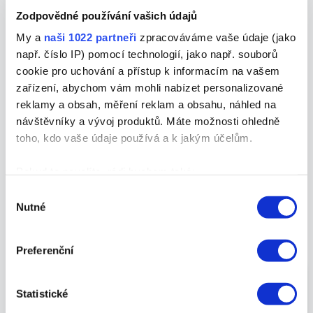
vysilani-s-vice-ucastniky/
Zodpovědné používání vašich údajů
My a
naši 1022 partneři
zpracováváme vaše údaje (jako
Facebook omezí politický obsah
např. číslo IP) pomocí technologií, jako např. souborů
ve feedu
cookie pro uchování a přístup k informacím na vašem
zařízení, abychom vám mohli nabízet personalizované
Facebook zahájil nový test, ve kterém plánuje
reklamy a obsah, měření reklam a obsahu, náhled na
omezit zobrazování politického obsahu v News
návštěvníky a vývoj produktů. Máte možnosti ohledně
Feedu. Chce tak zabránit dopadům přemíry
toho, kdo vaše údaje používá a k jakým účelům.
rozporuplných diskusí u politických příspěvků,
Pokud to povolíte, rádi bychom také:
které vedou k nezájmu, až odcházení uživatelů.
Shromažďovali informace o vaší geografické
Výběr
Nutné
poloze, které mohou být přesné na několik metrů
souhlasu
https://newsfeed.cz/facebook-omezi-politicky-
Identifikovali vaše zařízení pomocí aktivního
obsah-ve-feedu/
skenování pro konkrétní charakteristiky (otisk prstu)
Preferenční
Zjistěte více o tom, jak zpracováváme vaše osobní
údaje, a nastavte si předvolby v
části s podrobnostmi
.
Statistické
Svůj souhlas můžete kdykoliv změnit nebo odvolat v
části Prohlášení o souborech cookie.