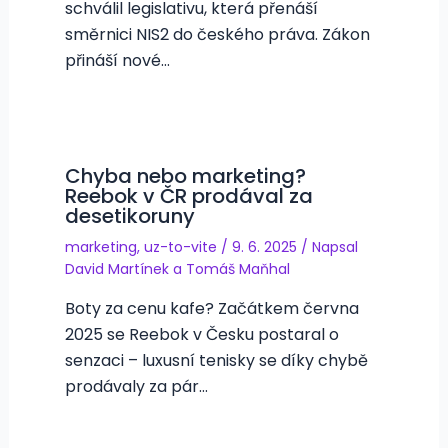
schválil legislativu, která přenáší
směrnici NIS2 do českého práva. Zákon
přináší nové…
Chyba nebo marketing?
Reebok v ČR prodával za
desetikoruny
marketing
,
uz-to-vite
/
9. 6. 2025
/ Napsal
David Martínek
a
Tomáš Maňhal
Boty za cenu kafe? Začátkem června
2025 se Reebok v Česku postaral o
senzaci – luxusní tenisky se díky chybě
prodávaly za pár…