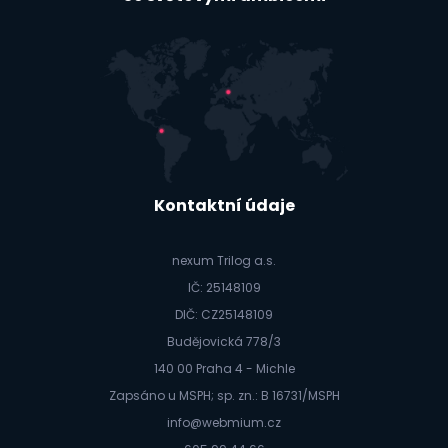
Kontaktní údaje
nexum Trilog a.s.
IČ: 25148109
DIČ: CZ25148109
Budějovická 778/3
140 00 Praha 4 - Michle
Zapsáno u MSPH; sp. zn.: B 16731/MSPH
info@webmium.cz