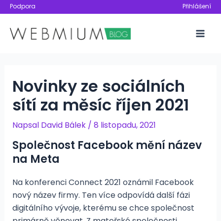
Přeskočit
Podpora
Přihlášení
na
obsah
Mai
Men
Novinky ze sociálních
sítí za měsíc říjen 2021
Napsal
David Bálek
/
8 listopadu, 2021
Společnost Facebook mění název
na Meta
Na konferenci Connect 2021 oznámil Facebook
nový název firmy. Ten více odpovídá další fázi
digitálního vývoje, kterému se chce společnost
primárně věnovat. Z mateřské společnosti