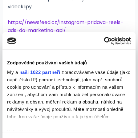
videoklipy.
https://newsfeed.cz/instagram-pridava-reels-
ads-do-marketing-api/
Instagram testuje likes a vybrané
publikum ve Stories
Zodpovědné používání vašich údajů
Do Stories na Instagramu brzy přibydou dvě
My a
naši 1022 partneři
zpracováváme vaše údaje (jako
novinky. První z nich nabízí novou možnost rychlé
např. číslo IP) pomocí technologií, jako např. souborů
reakce na příběh, druhá pak umožní lépe vybrat
cookie pro uchování a přístup k informacím na vašem
uživatele, kteří mohou vidět váš obsah.
zařízení, abychom vám mohli nabízet personalizované
reklamy a obsah, měření reklam a obsahu, náhled na
https://newsfeed.cz/instagram-testuje-likes-a-
návštěvníky a vývoj produktů. Máte možnosti ohledně
toho, kdo vaše údaje používá a k jakým účelům.
vybrane-publikum-ve-stories/
Pokud to povolíte, rádi bychom také:
Instagram přestane používat