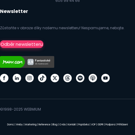
605 99 44 66
Newsletter
Zůstaňte v obraze díky našemu newsletteru! Nespamujeme, nebojte.
Odběr newsletteru
©1998-2025 WEBMIUM
Domů
|
Weby
|
Marketing
|
Reference
|
Blog
|
O nás
|
Kontakt
|
Poptávka
|
VOP
|
GDPR
|
Podpora
|
Přihlášení