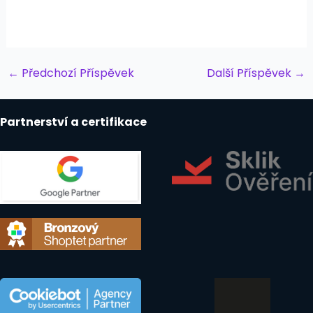
Post
←
Předchozí Příspěvek
Další Příspěvek
→
navigation
Partnerství a certifikace