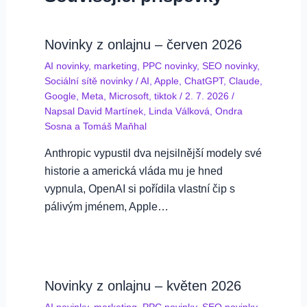
Novinky z onlajnu – červen 2026
AI novinky
,
marketing
,
PPC novinky
,
SEO novinky
,
Sociální sítě novinky
/
AI
,
Apple
,
ChatGPT
,
Claude
,
Google
,
Meta
,
Microsoft
,
tiktok
/
2. 7. 2026
/
Napsal
David Martínek
,
Linda Válková
,
Ondra
Sosna
a
Tomáš Maňhal
Anthropic vypustil dva nejsilnější modely své
historie a americká vláda mu je hned
vypnula, OpenAI si pořídila vlastní čip s
pálivým jménem, Apple…
Novinky z onlajnu – květen 2026