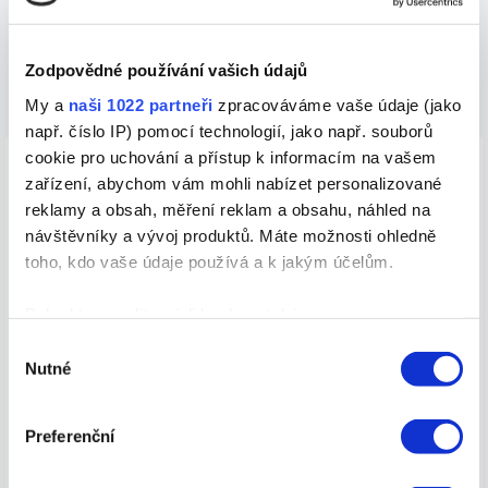
Zdroj:
https://www.socialmediatoday.com/news/metas-
removing-detailed-targeting-options-ad-
Zodpovědné používání vašich údajů
campaigns/704375/
My a
naši 1022 partneři
zpracováváme vaše údaje (jako
např. číslo IP) pomocí technologií, jako např. souborů
cookie pro uchování a přístup k informacím na vašem
zařízení, abychom vám mohli nabízet personalizované
reklamy a obsah, měření reklam a obsahu, náhled na
Další novinky můžete číst : 
návštěvníky a vývoj produktů. Máte možnosti ohledně
Sociální sítě novinky
toho, kdo vaše údaje používá a k jakým účelům.
Pokud to povolíte, rádi bychom také:
Shromažďovali informace o vaší geografické
Výběr
Nutné
poloze, které mohou být přesné na několik metrů
souhlasu
Identifikovali vaše zařízení pomocí aktivního
Začněte ještě dnes a transformujte svůj byznys pomocí
efektivních strategií na sociální sítě od Webmium!
skenování pro konkrétní charakteristiky (otisk prstu)
Preferenční
Zjistěte více o tom, jak zpracováváme vaše osobní
Chcete
údaje, a nastavte si předvolby v
části s podrobnostmi
.