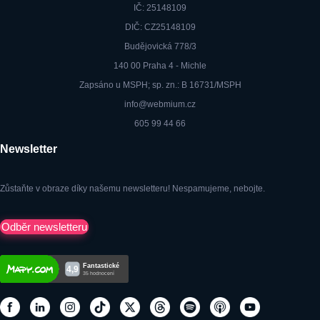
IČ: 25148109
DIČ: CZ25148109
Budějovická 778/3
140 00 Praha 4 - Michle
Zapsáno u MSPH; sp. zn.: B 16731/MSPH
info@webmium.cz
605 99 44 66
Newsletter
Zůstaňte v obraze díky našemu newsletteru! Nespamujeme, nebojte.
Odběr newsletteru