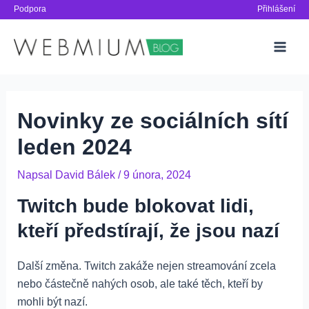
Přeskočit
Podpora
Přihlášení
na
obsah
Main
Men
Novinky ze sociálních sítí
leden 2024
Napsal
David Bálek
/
9 února, 2024
Twitch bude blokovat lidi,
kteří předstírají, že jsou nazí
Další změna. Twitch zakáže nejen streamování zcela
nebo částečně nahých osob, ale také těch, kteří by
mohli být nazí.