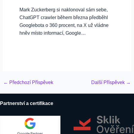
Mark Zuckerberg si naklonoval sám sebe,
ChatGPT crawler během března předběhl
Googlebota o 360 procent, na X už vládne
hněv místo informací, Google…
Post
←
Předchozí Příspěvek
Další Příspěvek
→
navigation
Partnerství a certifikace