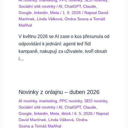
AI novinky
,
marketing
,
PPC novinky
,
SEO novinky
,
Sociální sítě novinky
/
AI
,
ChatGPT
,
Claude
,
Google
,
linkedin
,
Meta
/
1. 6. 2026
/ Napsal
David
Martínek
,
Linda Válková
,
Ondra Sosna
a
Tomáš
Maňhal
V květnu 2026 se AI zase o kus přesunula od
odpovídání k jednání: agenti teď řídí
kampaně, nakupují za uživatele, tvoří obsah
i…
Novinky z onlajnu – duben 2026
AI novinky
,
marketing
,
PPC novinky
,
SEO novinky
,
Sociální sítě novinky
/
AI
,
ChatGPT
,
Claude
,
Google
,
linkedin
,
Meta
,
tiktok
/
6. 5. 2026
/ Napsal
David Martínek
,
Linda Válková
,
Ondra
Sosna
a
Tomáš Maňhal