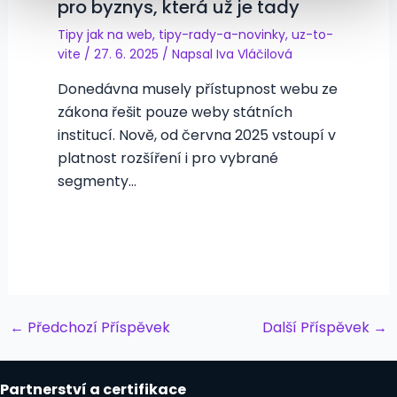
pro byznys, která už je tady
Tipy jak na web
,
tipy-rady-a-novinky
,
uz-to-
vite
/
27. 6. 2025
/ Napsal
Iva Vláčilová
Donedávna musely přístupnost webu ze
zákona řešit pouze weby státních
institucí. Nově, od června 2025 vstoupí v
platnost rozšíření i pro vybrané
segmenty…
Post
←
Předchozí Příspěvek
Další Příspěvek
→
navigation
Partnerství a certifikace