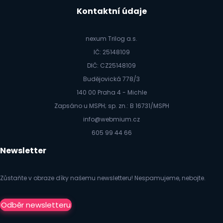
Kontaktní údaje
nexum Trilog a.s.
IČ: 25148109
DIČ: CZ25148109
Budějovická 778/3
140 00 Praha 4 - Michle
Zapsáno u MSPH; sp. zn.: B 16731/MSPH
info@webmium.cz
605 99 44 66
Newsletter
Zůstaňte v obraze díky našemu newsletteru! Nespamujeme, nebojte.
Odběr newsletteru