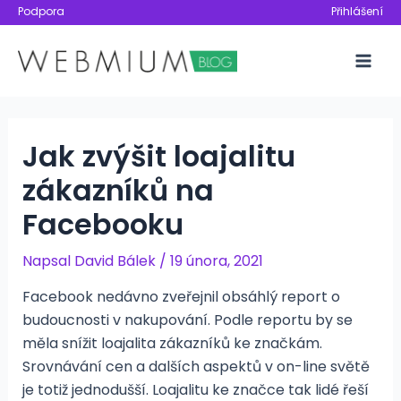
Přeskočit
Podpora
Přihlášení
na
obsah
Mai
Men
Jak zvýšit loajalitu
zákazníků na
Facebooku
Napsal
David Bálek
/
19 února, 2021
Facebook nedávno zveřejnil obsáhlý report o
budoucnosti v nakupování. Podle reportu by se
měla snížit loajalita zákazníků ke značkám.
Srovnávání cen a dalších aspektů v on-line světě
je totiž jednodušší. Loajalitu ke značce tak lidé řeší