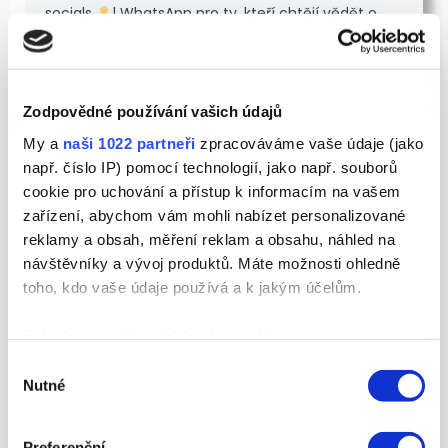
socials
| WhatsApp pro ty, kteří chtějí vědět o
novinkách jako první
400+ členů
Zodpovědné používání vašich údajů
My a
naši 1022 partneři
zpracováváme vaše údaje (jako
např. číslo IP) pomocí technologií, jako např. souborů
Související příspěvky
cookie pro uchování a přístup k informacím na vašem
zařízení, abychom vám mohli nabízet personalizované
reklamy a obsah, měření reklam a obsahu, náhled na
Marketingový kalendář 2026:
návštěvníky a vývoj produktů. Máte možnosti ohledně
Jak se nezbláznit, když
toho, kdo vaše údaje používá a k jakým účelům.
kreativní múza zrovna stávkuje
(a vy musíte postovat)
Pokud to povolíte, rádi bychom také:
marketing
,
tipy-rady-a-novinky
/
28. 11. 2025
Shromažďovali informace o vaší geografické
Výběr
/ Napsal
Iva Vláčilová
a
David Martínek
Nutné
poloze, které mohou být přesné na několik metrů
souhlasu
Kreativní můza má dovolenou a vy máte
Identifikovali vaše zařízení pomocí aktivního
postovat? Vítejte v realitě každého, kdo
skenování pro konkrétní charakteristiky (otisk prstu)
Preferenční