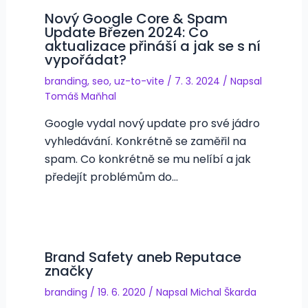
Nový Google Core & Spam
Update Březen 2024: Co
aktualizace přináší a jak se s ní
vypořádat?
branding
,
seo
,
uz-to-vite
/
7. 3. 2024
/ Napsal
Tomáš Maňhal
Google vydal nový update pro své jádro
vyhledávání. Konkrétně se zaměřil na
spam. Co konkrétně se mu nelíbí a jak
předejít problémům do…
Brand Safety aneb Reputace
značky
branding
/
19. 6. 2020
/ Napsal
Michal Škarda