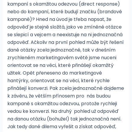
kampaní s okamžitou odezvou (direct response)
nebo do kampaní, které budují značku (brandové
kampaně)? Hned na úvod je třeba napsat, že
odpověď je stejně složitá, jako ve zmíněné otázce
se slepicí a vejcem a neexistuje na ni jednoznačná
odpověď. Ačkoliv na první pohled může být řešení
dané otázky zcela jednoznačné, tak v dnešním
zrychleném marketingovém světě jsme nuceni
orientovat se na věci, které přinášejí okamžitý
užitek. Opět přeneseno do marketingové
hantýrky, orientovat se na věci, které rychle
přinášejí konverzi. Pak zcela jednoznačně dojdeme
k závěru, že větším přínosem pro nás budou
kampaně s okamžitou odezvou, protože rychleji
vedou ke konverzi. Na druhý pohled už odpověď
na danou otázku (bohužel) tak jednoznačná není.
Jak tedy dané dilema vyřešit a získat odpověď,