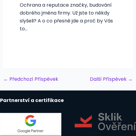
Ochrana a reputace značky, budování
dobrého jména firmy. Už jste to někdy
slyšeli? A o co přesně jde a proč by Vás
to…
Post
←
Předchozí Příspěvek
Další Příspěvek
→
navigation
Partnerství a certifikace