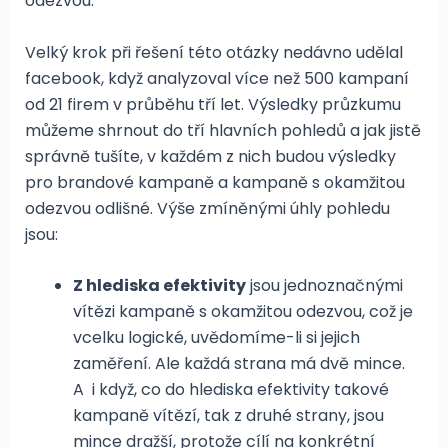
odezvou.
Velký krok při řešení této otázky nedávno udělal
facebook, když analyzoval více než 500 kampaní
od 21 firem v průběhu tří let. Výsledky průzkumu
můžeme shrnout do tří hlavních pohledů a jak jistě
správně tušíte, v každém z nich budou výsledky
pro brandové kampaně a kampaně s okamžitou
odezvou odlišné. Výše zmíněnými úhly pohledu
jsou:
Z hlediska efektivity
jsou jednoznačnými
vítězi kampaně s okamžitou odezvou, což je
vcelku logické, uvědomíme-li si jejich
zaměření. Ale každá strana má dvě mince.
A i když, co do hlediska efektivity takové
kampaně vítězí, tak z druhé strany, jsou
mince dražší, protože cílí na konkrétní