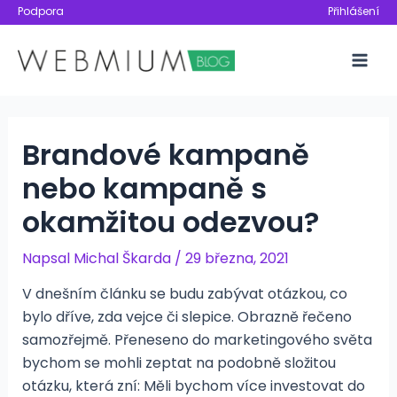
Přeskočit
Podpora
Přihlášení
na
obsah
Mai
Men
Brandové kampaně
nebo kampaně s
okamžitou odezvou?
Napsal
Michal Škarda
/
29 března, 2021
V dnešním článku se budu zabývat otázkou, co
bylo dříve, zda vejce či slepice. Obrazně řečeno
samozřejmě. Přeneseno do marketingového světa
bychom se mohli zeptat na podobně složitou
otázku, která zní: Měli bychom více investovat do