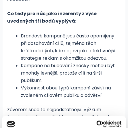
Co tedy pro nás jako inzerenty z výše
uvedených tří bodů vyplývá:
Brandové kampaně jsou často opomíjeny
při dosahování cílů, zejména těch
krátkodobých, kde se jeví jako efektivnější
strategie reklam s okamžitou odezvou.
Kampaně na budování značky mohou být
mnohdy levnější, protože cílí na širší
publikum.
Výkonnost obou typů kampaní závisí na
zvoleném cílovém publiku a odvětví.
Závěrem snad to nejpodstatnější. Výzkum
facebooku nám nedává jasnou odpověď na danou
otázku ale naznačuje, že kampaně s okamžitou