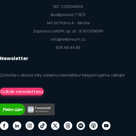
DIČ: CZ25148109
Budějovická 778/3
140 00 Praha 4 - Michle
Zapsáno u MSPH; sp. zn.: B 16731/MSPH
info@webmium.cz
605 99 44 66
Newsletter
Zůstaňte v obraze díky našemu newsletteru! Nespamujeme, nebojte.
Odběr newsletteru