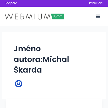
Přeskočit
Podpora
Přihlášení
na
obsah
Mai
Men
Jméno
autora:Michal
Škarda