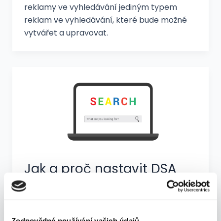
reklamy ve vyhledávání jediným typem
reklam ve vyhledávání, které bude možné
vytvářet a upravovat.
Jak a proč nastavit DSA
reklamy?
Michal Škarda
/
17. 9. 2021
/
google-ads
Zodpovědné používání vašich údajů