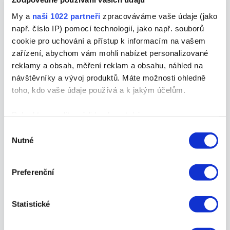
Mnozí z Vás vědí, že vedle klasické kampaně
My a
naši 1022 partneři
zpracováváme vaše údaje (jako
ve vyhledávání, která je spouštěna na
např. číslo IP) pomocí technologií, jako např. souborů
základě klíčových slov, lze nastavit i
cookie pro uchování a přístup k informacím na vašem
dynamickou kampaň ve vyhledávání. A na
zařízení, abychom vám mohli nabízet personalizované
tu se dnes společně podíváme.
reklamy a obsah, měření reklam a obsahu, náhled na
návštěvníky a vývoj produktů. Máte možnosti ohledně
toho, kdo vaše údaje používá a k jakým účelům.
Pokud to povolíte, rádi bychom také:
Shromažďovali informace o vaší geografické
Výběr
Nutné
poloze, které mohou být přesné na několik metrů
souhlasu
Identifikovali vaše zařízení pomocí aktivního
skenování pro konkrétní charakteristiky (otisk prstu)
Preferenční
Zjistěte více o tom, jak zpracováváme vaše osobní
údaje, a nastavte si předvolby v
části s podrobnostmi
.
Atribuční modely
Statistické
Svůj souhlas můžete kdykoliv změnit nebo odvolat v
části Prohlášení o souborech cookie.
Michal Škarda
/
15. 9. 2021
/
tipy-rady-a-