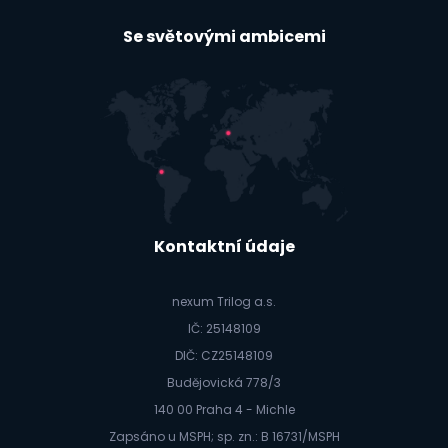
Se světovými ambicemi
Kontaktní údaje
nexum Trilog a.s.
IČ: 25148109
DIČ: CZ25148109
Budějovická 778/3
140 00 Praha 4 - Michle
Zapsáno u MSPH; sp. zn.: B 16731/MSPH