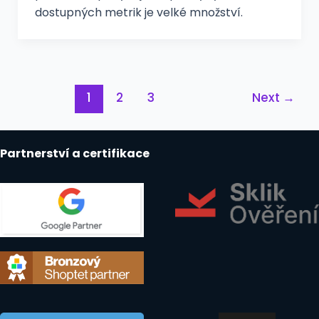
dostupných metrik je velké množství.
Post
1
2
3
Next
→
pagination
Partnerství a certifikace