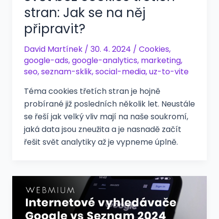
stran: Jak se na něj
připravit?
David Martínek
/
30. 4. 2024
/
Cookies
,
google-ads
,
google-analytics
,
marketing
,
seo
,
seznam-sklik
,
social-media
,
uz-to-vite
Téma cookies třetích stran je hojně
probírané již posledních několik let. Neustále
se řeší jak velký vliv mají na naše soukromí,
jaká data jsou zneužita a je nasnadě začít
řešit svět analytiky až je vypneme úplně.