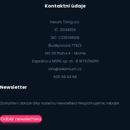
Kontaktní údaje
nexum Trilog a.s.
IČ: 25148109
DIČ: CZ25148109
Budějovická 778/3
140 00 Praha 4 - Michle
Zapsáno u MSPH; sp. zn.: B 16731/MSPH
info@webmium.cz
605 99 44 66
Newsletter
Zůstaňte v obraze díky našemu newsletteru! Nespamujeme, nebojte.
Odběr newsletteru