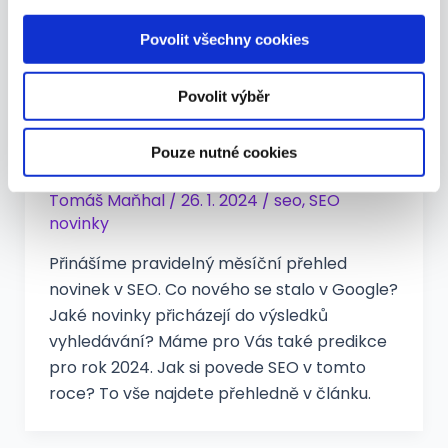
analýzy. Partneři tyto údaje mohou zkombinovat s
dalšími informacemi, které jste jim poskytli nebo které
Povolit všechny cookies
získali v důsledku toho, že používáte jejich služby.
Povolit výběr
Novinky v SEO leden 2024
Pouze nutné cookies
Tomáš Maňhal
/
26. 1. 2024
/
seo
,
SEO
novinky
Přinášíme pravidelný měsíční přehled
novinek v SEO. Co nového se stalo v Google?
Jaké novinky přicházejí do výsledků
vyhledávání? Máme pro Vás také predikce
pro rok 2024. Jak si povede SEO v tomto
roce? To vše najdete přehledně v článku.