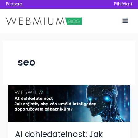
Přeskočit
Podpora
Přihlášení
na
obsah
Mai
Men
seo
AI dohledatelnost: Jak