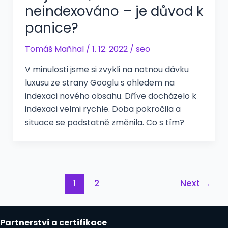
neindexováno – je důvod k
panice?
Tomáš Maňhal
/
1. 12. 2022
/
seo
V minulosti jsme si zvykli na notnou dávku
luxusu ze strany Googlu s ohledem na
indexaci nového obsahu. Dříve docházelo k
indexaci velmi rychle. Doba pokročila a
situace se podstatně změnila. Co s tím?
Post
1
2
Next
→
pagination
Partnerství a certifikace