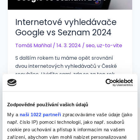
Internetové vyhledávače
Google vs Seznam 2024
Tomáš Maňhal
/
14. 3. 2024
/
seo
,
uz-to-vite
S dalším rokem tu máme opět srovnání
dvou internetových vyhledávačů v České
republice. Uvidíte sami, zda se za ten rok
něco změnilo nebo jestli zůstává vše při
starém. Přejeme Vám příjemné čtení.
Zodpovědné používání vašich údajů
My a
naši 1022 partneři
zpracováváme vaše údaje (jako
např. číslo IP) pomocí technologií, jako např. souborů
cookie pro uchování a přístup k informacím na vašem
zařízení, abychom vám mohli nabízet personalizované