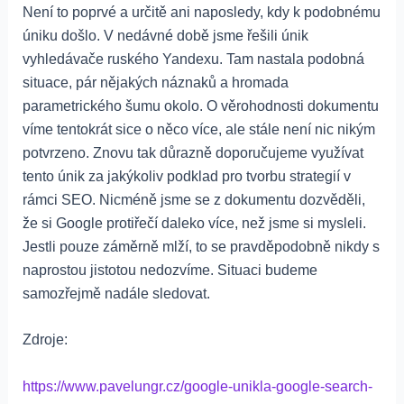
Není to poprvé a určitě ani naposledy, kdy k podobnému
úniku došlo. V nedávné době jsme řešili únik
vyhledávače ruského Yandexu. Tam nastala podobná
situace, pár nějakých náznaků a hromada
parametrického šumu okolo. O věrohodnosti dokumentu
víme tentokrát sice o něco více, ale stále není nic nikým
potvrzeno. Znovu tak důrazně doporučujeme využívat
tento únik za jakýkoliv podklad pro tvorbu strategií v
rámci SEO. Nicméně jsme se z dokumentu dozvěděli,
že si Google protiřečí daleko více, než jsme si mysleli.
Jestli pouze záměrně mlží, to se pravděpodobně nikdy s
naprostou jistotou nedozvíme. Situaci budeme
samozřejmě nadále sledovat.
Zdroje:
https://www.pavelungr.cz/google-unikla-google-search-