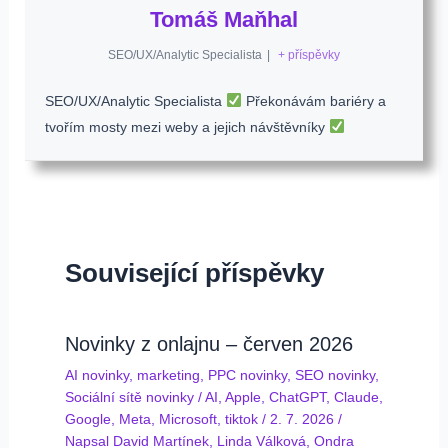
Tomáš Maňhal
SEO/UX/Analytic Specialista
|
+ příspěvky
SEO/UX/Analytic Specialista
Překonávám bariéry a
tvořím mosty mezi weby a jejich návštěvníky
Související příspěvky
Novinky z onlajnu – červen 2026
AI novinky
,
marketing
,
PPC novinky
,
SEO novinky
,
Sociální sítě novinky
/
AI
,
Apple
,
ChatGPT
,
Claude
,
Google
,
Meta
,
Microsoft
,
tiktok
/
2. 7. 2026
/
Napsal
David Martínek
,
Linda Válková
,
Ondra