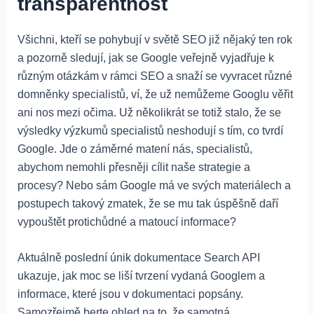
transparentnost
Všichni, kteří se pohybují v světě SEO již nějaký ten rok
a pozorně sledují, jak se Google veřejně vyjadřuje k
různým otázkám v rámci SEO a snaží se vyvracet různé
domněnky specialistů, ví, že už nemůžeme Googlu věřit
ani nos mezi očima. Už několikrát se totiž stalo, že se
výsledky výzkumů specialistů neshodují s tím, co tvrdí
Google. Jde o záměrné matení nás, specialistů,
abychom nemohli přesněji cílit naše strategie a
procesy? Nebo sám Google má ve svých materiálech a
postupech takový zmatek, že se mu tak úspěšně daří
vypouštět protichůdné a matoucí informace?
Aktuálně poslední únik dokumentace Search API
ukazuje, jak moc se liší tvrzení vydaná Googlem a
informace, které jsou v dokumentaci popsány.
Samozřejmě berte ohled na to, že samotná