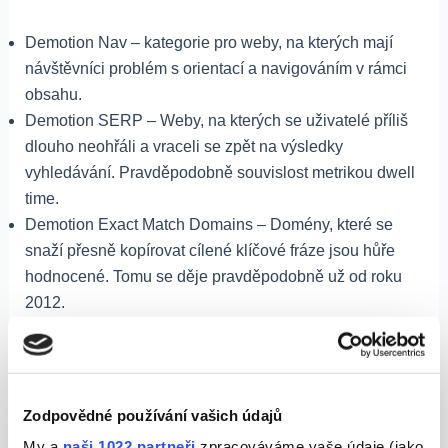
Demotion Nav – kategorie pro weby, na kterých mají
návštěvníci problém s orientací a navigováním v rámci
obsahu.
Demotion SERP – Weby, na kterých se uživatelé příliš
dlouho neohřáli a vraceli se zpět na výsledky
vyhledávání. Pravděpodobně souvislost metrikou dwell
time.
Demotion Exact Match Domains – Domény, které se
snaží přesně kopírovat cílené klíčové fráze jsou hůře
hodnocené. Tomu se děje pravděpodobně už od roku
2012.
Local Degradation – globální a superglobální weby jsou
znevýhodněné oproti těm lokálně cíleným. Google se
snaží upřednostnit lokální výsledky vyhledávání, pokud
to dává smysl.
Zodpovědné používání vašich údajů
Snížení hodnocení stránkám zaměřeným na
My a
naši 1022 partneři
zpracováváme vaše údaje (jako