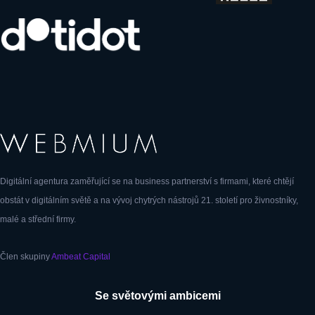
Digitální agentura zaměřující se na business partnerství s firmami, které chtějí
obstát v digitálním světě a na vývoj chytrých nástrojů 21. století pro živnostníky,
malé a střední firmy.
Člen skupiny
Ambeat Capital
Se světovými ambicemi