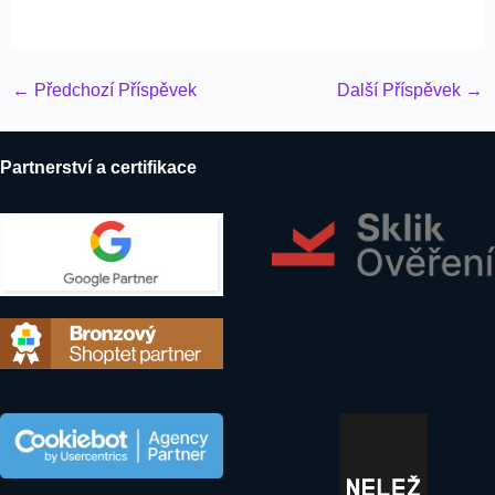
Post
←
Předchozí Příspěvek
Další Příspěvek
→
navigation
Partnerství a certifikace