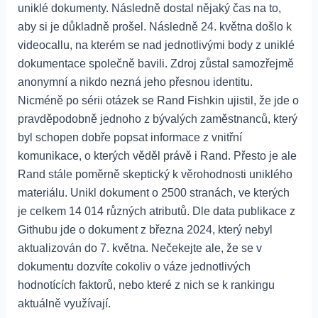
uniklé dokumenty. Následně dostal nějaký čas na to,
aby si je důkladně prošel. Následně 24. května došlo k
videocallu, na kterém se nad jednotlivými body z uniklé
dokumentace společně bavili. Zdroj zůstal samozřejmě
anonymní a nikdo nezná jeho přesnou identitu.
Nicméně po sérii otázek se Rand Fishkin ujistil, že jde o
pravděpodobně jednoho z bývalých zaměstnanců, který
byl schopen dobře popsat informace z vnitřní
komunikace, o kterých věděl právě i Rand. Přesto je ale
Rand stále poměrně skeptický k věrohodnosti uniklého
materiálu. Unikl dokument o 2500 stranách, ve kterých
je celkem 14 014 různých atributů. Dle data publikace z
Githubu jde o dokument z března 2024, který nebyl
aktualizován do 7. května. Nečekejte ale, že se v
dokumentu dozvíte cokoliv o váze jednotlivých
hodnotících faktorů, nebo které z nich se k rankingu
aktuálně využívají.