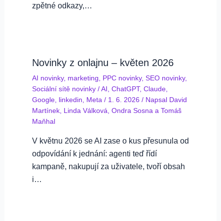
zpětné odkazy,…
Novinky z onlajnu – květen 2026
AI novinky
,
marketing
,
PPC novinky
,
SEO novinky
,
Sociální sítě novinky
/
AI
,
ChatGPT
,
Claude
,
Google
,
linkedin
,
Meta
/
1. 6. 2026
/ Napsal
David
Martínek
,
Linda Válková
,
Ondra Sosna
a
Tomáš
Maňhal
V květnu 2026 se AI zase o kus přesunula od
odpovídání k jednání: agenti teď řídí
kampaně, nakupují za uživatele, tvoří obsah
i…