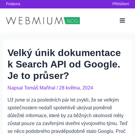
Přeskočit
Podpora
Přihlášení
na
obsah
Main
Men
Velký únik dokumentace
k Search API od Google.
Je to průser?
Napsal
Tomáš Maňhal
/
28 května, 2024
Už jsme si za posledních pár let zvykli, že se velkým
společnostem nedaří spolehlivě ukrývat poměrně
důležité informace, které by za běžných okolností měly
zůstat pouze za zavřenými dveřmi vývojového týmu. Teď
se něco podobného pravděpodobně stalo Googlu. Proč