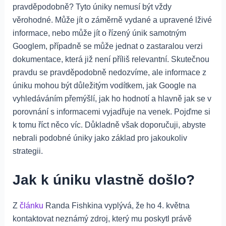
pravděpodobně? Tyto úniky nemusí být vždy
věrohodné. Může jít o záměrně vydané a upravené lživé
informace, nebo může jít o řízený únik samotným
Googlem, případně se může jednat o zastaralou verzi
dokumentace, která již není příliš relevantní. Skutečnou
pravdu se pravděpodobně nedozvíme, ale informace z
úniku mohou být důležitým vodítkem, jak Google na
vyhledáváním přemýšlí, jak ho hodnotí a hlavně jak se v
porovnání s informacemi vyjadřuje na venek. Pojďme si
k tomu říct něco víc. Důkladně však doporučuji, abyste
nebrali podobné úniky jako základ pro jakoukoliv
strategii.
Jak k úniku vlastně došlo?
Z
článku
Randa Fishkina vyplývá, že ho 4. května
kontaktovat neznámý zdroj, který mu poskytl právě