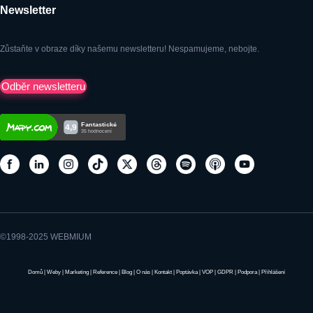
Newsletter
Zůstaňte v obraze díky našemu newsletteru! Nespamujeme, nebojte.
Odběr newsletteru
©1998-2025 WEBMIUM
Domů
|
Weby
|
Marketing
|
Reference
|
Blog
|
O nás
|
Kontakt
|
Poptávka
|
VOP
|
GDPR
|
Podpora
|
Přihlášení