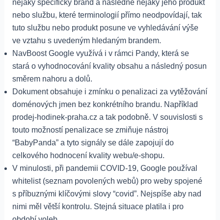
nějaký specifický brand a následně nějaký jeho produkt
nebo službu, které terminologií přímo neodpovídají, tak
tuto službu nebo produkt posune ve vyhledávání výše
ve vztahu s uvedeným hledaným brandem.
NavBoost Google využívá i v rámci Pandy, která se
stará o vyhodnocování kvality obsahu a následný posun
směrem nahoru a dolů.
Dokument obsahuje i zmínku o penalizaci za vytěžování
doménových jmen bez konkrétního brandu. Například
prodej-hodinek-praha.cz a tak podobně. V souvislosti s
touto možností penalizace se zmiňuje nástroj
“BabyPanda” a tyto signály se dále zapojují do
celkového hodnocení kvality webu/e-shopu.
V minulosti, při pandemii COVID-19, Google používal
whitelist (seznam povolených webů) pro weby spojené
s příbuznými klíčovými slovy “covid”. Nejspíše aby nad
nimi měl větší kontrolu. Stejná situace platila i pro
období voleb.