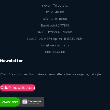
nexum Trilog a.s.
IČ: 25148109
DIČ: CZ25148109
Budějovická 778/3
140 00 Praha 4 - Michle
Zapsáno u MSPH; sp. zn.: B 16731/MSPH
info@webmium.cz
605 99 44 66
Newsletter
Zůstaňte v obraze díky našemu newsletteru! Nespamujeme, nebojte.
Odběr newsletteru