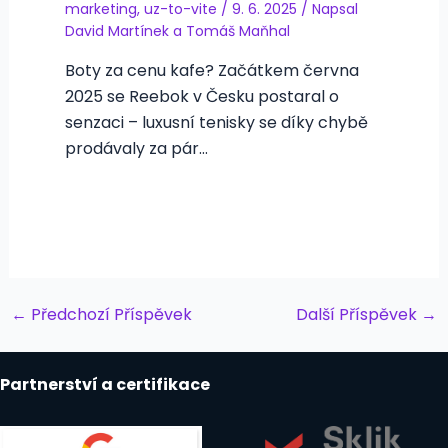
marketing
,
uz-to-vite
/
9. 6. 2025
/ Napsal
David Martínek
a
Tomáš Maňhal
Boty za cenu kafe? Začátkem června
2025 se Reebok v Česku postaral o
senzaci – luxusní tenisky se díky chybě
prodávaly za pár…
Post
←
Předchozí Příspěvek
Další Příspěvek
→
navigation
Partnerství a certifikace