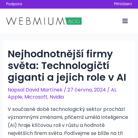
Přeskočit
Podpora
Přihlášení
na
obsah
Mai
Men
Nejhodnotnější firmy
světa: Technologičtí
giganti a jejich role v AI
Napsal
David Martínek
/
27 června, 2024
/
AI
,
Apple
,
Microsoft
,
Nvidia
V současné době technologický sektor prochází
významnými změnami, přičemž umělá inteligence
(AI) hraje klíčovou roli v růstu a hodnotě
největších firem světa. Podívejme se blíže na tři