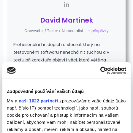
David Martínek
Copywriter / Tester / AI specialist
|
+ příspěvky
Profesionální hnidopich a šťoural, který na
testovaném softwaru nenechá nit suchou a v
textu při korektuře objeví i věci, které většina
ostatních ani nepovažuje za chybu. Příležitostný
psavec a zarytý antiprogramátor, libující si v roli
"blba", vůči němuž musí být software
"blbuvzdorný". Nově také průzkumník rozvíjejícího
Zodpovědné používání vašich údajů
se světa umělých inteligencí.
My a
naši 1022 partneři
zpracováváme vaše údaje (jako
např. číslo IP) pomocí technologií, jako např. souborů
Ve volném čase převážně basák a náruživý pejskař.
cookie pro uchování a přístup k informacím na vašem
zařízení, abychom vám mohli nabízet personalizované
reklamy a obsah, měření reklam a obsahu, náhled na