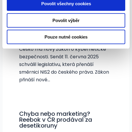
dalšími informacemi, které jste jim poskytli nebo které
Povolit všechny cookies
získali v důsledku toho, že používáte jejich služby.
Senát schválil český zákon o
kybernetické bezpečnosti podle
NIS2
Povolit výběr
uz-to-vite
/
16. 6. 2025
/ Napsal
David
Martínek
Pouze nutné cookies
Česko má nový zákon o kybernetické
bezpečnosti. Senát 11. června 2025
schválil legislativu, která přenáší
směrnici NIS2 do českého práva. Zákon
přináší nové…
Chyba nebo marketing?
Reebok v ČR prodával za
desetikoruny