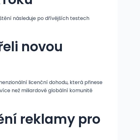
tění následuje po dřívějších testech
řeli novou
menzionální licenční dohodu, která přinese
více než miliardové globální komunitě
ění reklamy pro