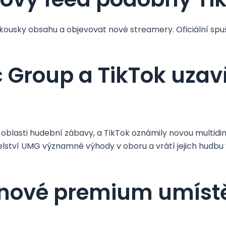
usky obsahu a objevovat nové streamery. Oficiální spuš
 Group a TikTok uzav
 oblasti hudební zábavy, a TikTok oznámily novou multidi
elství UMG významné výhody v oboru a vrátí jejich hudbu 
 nové premium umíst