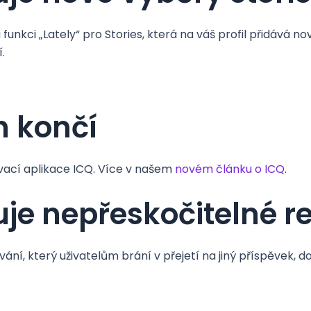
unkci „Lately“ pro Stories, která na váš profil přidává 
.
h končí
ací aplikace ICQ. Více v našem
novém článku o ICQ
.
uje nepřeskočitelné 
ní, který uživatelům brání v přejetí na jiný příspěvek, 