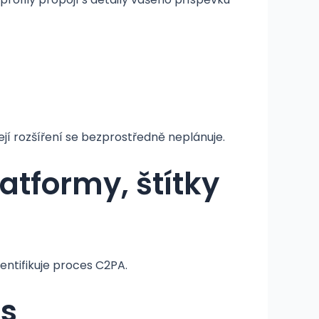
ejí rozšíření se bezprostředně neplánuje.
latformy, štítky
entifikuje proces C2PA.
es