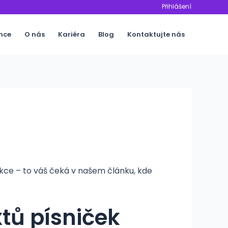
Přihlášení
nce
O nás
Kariéra
Blog
Kontaktujte nás
nkce – to váš čeká v našem článku, kde
xtů písniček