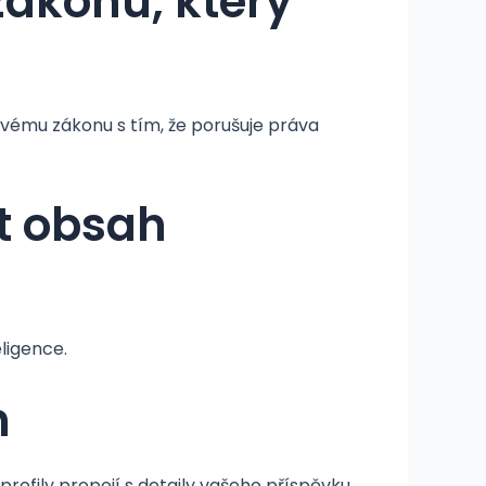
zákonu, který
ovému zákonu s tím, že porušuje práva
t obsah
ligence.
h
profily propojí s detaily vašeho příspěvku