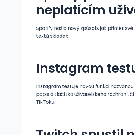
neplatícím uži
Spotify našlo nový způsob, jak přimět své 
textů skladeb.
Instagram test
Instagram testuje novou funkci nazvanou „
popis a tlačítka uživatelského rozhraní, 
TikToku.
Twitch spustil