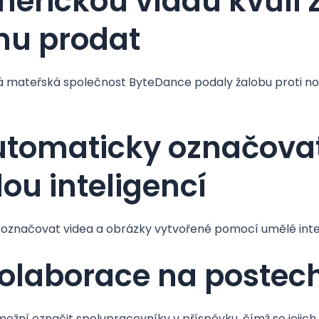
merickou vládu kvůli 
rmu prodat
ská mateřská společnost ByteDance podaly žalobu proti n
utomaticky označova
ou inteligencí
y označovat videa a obrázky vytvořené pomocí umělé inte
kolaborace na postec
ožní označit spolupracovníky v příspěvku, čímž se jejich 