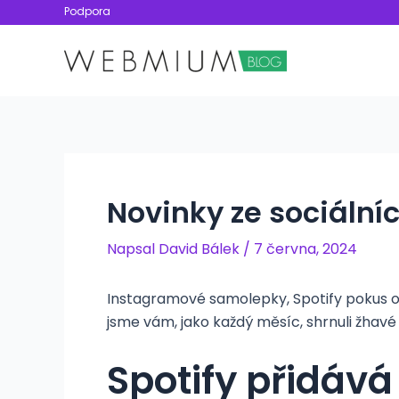
Přeskočit
Podpora
na
obsah
Novinky ze sociálníc
Napsal
David Bálek
/
7 června, 2024
Instagramové samolepky, Spotify pokus o 
jsme vám, jako každý měsíc, shrnuli žhavé 
Spotify přidává