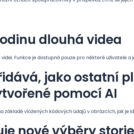
hodinu dlouhá videa
videi. Funkce je dostupná pouze pro některé uživatele a j
idává, jako ostatní p
ytvořené pomocí AI
 základě vložených kódových údajů v obrázcích, jak je id
je nové výběry stori