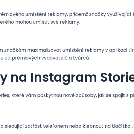
prémiového umístění reklamy, přičemž značky využívající 
 kterého mohou umístit své reklamy.
značkám maximalizovat umístění reklamy v aplikaci tím, ž
hu od prémiových vydavatelů a tvůrců.
 na Instagram Stori
es, které vám poskytnou nové způsoby, jak se spojit s př
a sledující zatřást telefonem nebo klepnout na tlačítko „