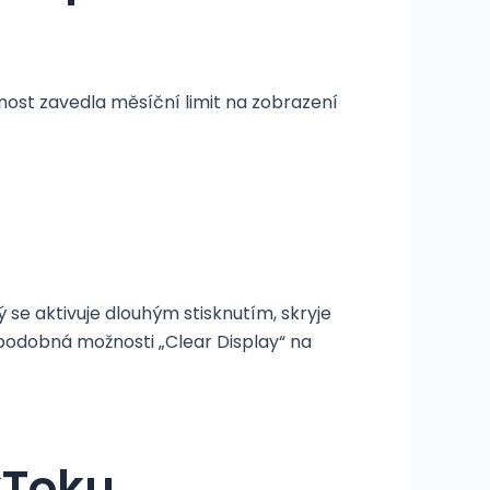
čnost zavedla měsíční limit na zobrazení
 se aktivuje dlouhým stisknutím, skryje
 podobná možnosti „Clear Display“ na
kToku