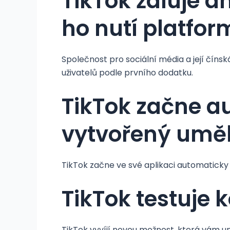
TikTok žaluje a
ho nutí platfo
Společnost pro sociální média a její čín
uživatelů podle prvního dodatku.
TikTok začne a
vytvořený uměl
TikTok začne ve své aplikaci automatick
TikTok testuje 
TikTok vyvíjí novou možnost, která vám um