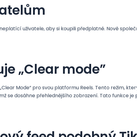
vatelům
neplatící uživatele, aby si koupili předplatné. Nově spole
uje „Clear mode”
Clear Mode“ pro svou platformu Reels. Tento režim, který
čímž se dosáhne přehlednějšího zobrazení. Tato funkce je
 nový feed podobný Ti