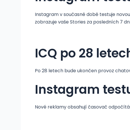
Instagram v současné době testuje novou f
zobrazuje vaše Stories za posledních 7 dní
ICQ po 28 letec
Po 28 letech bude ukončen provoz chatov
Instagram test
Nové reklamy obsahují časovač odpočítává