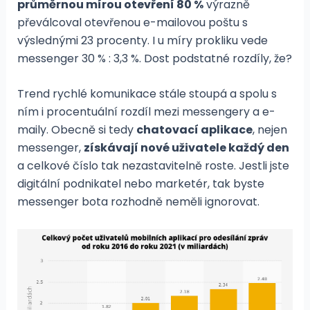
průměrnou mírou otevření 80 %
výrazně
převálcoval otevřenou e-mailovou poštu s
výslednými 23 procenty. I u míry prokliku vede
messenger 30 % : 3,3 %. Dost podstatné rozdíly, že?
Trend rychlé komunikace stále stoupá a spolu s
ním i procentuální rozdíl mezi messengery a e-
maily. Obecně si tedy
chatovací aplikace
, nejen
messenger,
získávají nové uživatele každý den
a celkové číslo tak nezastavitelně roste. Jestli jste
digitální podnikatel nebo marketér, tak byste
messenger bota rozhodně neměli ignorovat.