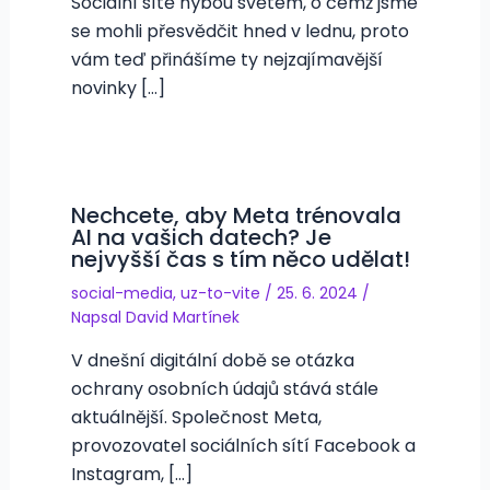
Sociální sítě hýbou světem, o čemž jsme
se mohli přesvědčit hned v lednu, proto
vám teď přinášíme ty nejzajímavější
novinky […]
Nechcete, aby Meta trénovala
AI na vašich datech? Je
nejvyšší čas s tím něco udělat!
social-media
,
uz-to-vite
/
25. 6. 2024
/
Napsal
David Martínek
V dnešní digitální době se otázka
ochrany osobních údajů stává stále
aktuálnější. Společnost Meta,
provozovatel sociálních sítí Facebook a
Instagram, […]