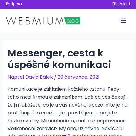
Přeskočit
Podpora
Přihlášení
na
obsah
Mai
Men
Messenger, cesta k
úspěšné komunikaci
Napsal
David Bálek
/
29 července, 2021
Komunikace je základem každého vztahu. Tedy i
toho mezi firmou a zákazníkem. Lidé od vás čekají,
že jim ukážete, co je u vás nového, upozorníte je na
probíhající akci nebo jim prostě jen popřejete
hezké svátky. Mimochodem, máte už připravenou
Velikonoční zdravici? My ano, už dávno. Navíc si u