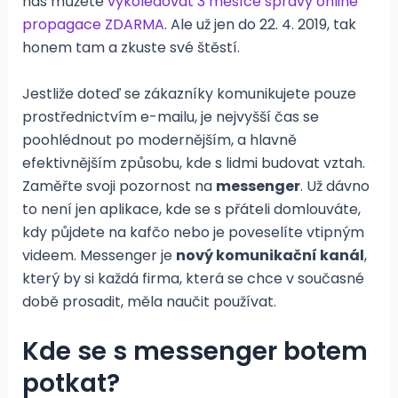
nás můžete
vykoledovat 3 měsíce správy online
propagace ZDARMA
. Ale už jen do 22. 4. 2019, tak
honem tam a zkuste své štěstí.
Jestliže doteď se zákazníky komunikujete pouze
prostřednictvím e-mailu, je nejvyšší čas se
poohlédnout po modernějším, a hlavně
efektivnějším způsobu, kde s lidmi budovat vztah.
Zaměřte svoji pozornost na
messenger
. Už dávno
to není jen aplikace, kde se s přáteli domlouváte,
kdy půjdete na kafčo nebo je poveselíte vtipným
videem. Messenger je
nový komunikační kanál
,
který by si každá firma, která se chce v současné
době prosadit, měla naučit používat.
Kde se s messenger botem
potkat?