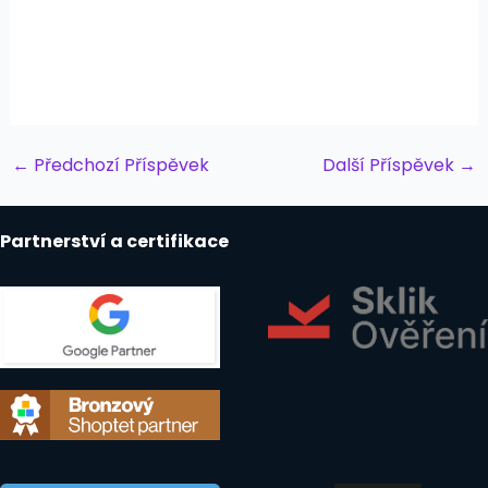
Post
←
Předchozí Příspěvek
Další Příspěvek
→
navigation
Partnerství a certifikace