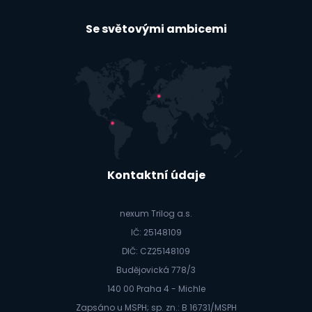
Se světovými ambicemi
Kontaktní údaje
nexum Trilog a.s.
IČ: 25148109
DIČ: CZ25148109
Budějovická 778/3
140 00 Praha 4 - Michle
Zapsáno u MSPH; sp. zn.: B 16731/MSPH