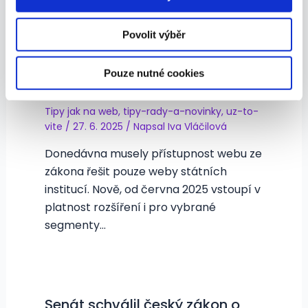
získali v důsledku toho, že používáte jejich služby.
Související příspěvky
Povolit výběr
Přístupnost webu: Velká změna
Pouze nutné cookies
pro byznys, která už je tady
Tipy jak na web
,
tipy-rady-a-novinky
,
uz-to-
vite
/
27. 6. 2025
/ Napsal
Iva Vláčilová
Donedávna musely přístupnost webu ze
zákona řešit pouze weby státních
institucí. Nově, od června 2025 vstoupí v
platnost rozšíření i pro vybrané
segmenty…
Senát schválil český zákon o