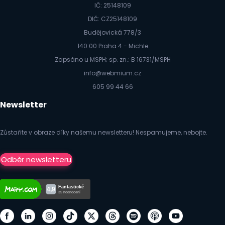
IČ: 25148109
DIČ: CZ25148109
Budějovická 778/3
140 00 Praha 4 - Michle
Zapsáno u MSPH; sp. zn.: B 16731/MSPH
info@webmium.cz
605 99 44 66
Newsletter
Zůstaňte v obraze díky našemu newsletteru! Nespamujeme, nebojte.
Odběr newsletteru