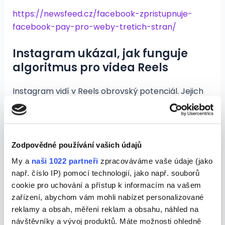
https://newsfeed.cz/facebook-zpristupnuje-
facebook-pay-pro-weby-tretich-stran/
Instagram ukázal, jak funguje
algoritmus pro videa Reels
Instagram vidí v Reels obrovský potenciál. Jejich
divácká popularita i marketingové využití raketově
roste. Proto je dobré vědět, jak vlastně fungují a co
přesně byste měli zveřejňovat, abyste
maximalizovali engagement. Inspirujte se v novém
Zodpovědné používání vašich údajů
přehledu klíčových faktorů, které mají největší vliv
My a
naši 1022 partneři
zpracováváme vaše údaje (jako
na hodnocení těchto videí.
např. číslo IP) pomocí technologií, jako např. souborů
cookie pro uchování a přístup k informacím na vašem
https://newsfeed.cz/instagram-ukazal-jak-
zařízení, abychom vám mohli nabízet personalizované
funguje-algoritmus-pro-videa-reels/
reklamy a obsah, měření reklam a obsahu, náhled na
návštěvníky a vývoj produktů. Máte možnosti ohledně