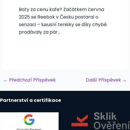
Boty za cenu kafe? Začátkem června
2025 se Reebok v Česku postaral o
senzaci – luxusní tenisky se díky chybě
prodávaly za pár…
Post
←
Předchozí Příspěvek
Další Příspěvek
→
navigation
Partnerství a certifikace