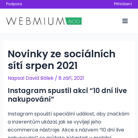
Přeskočit
Podpora
Přihlášení
na
obsah
Mai
Men
Novinky ze sociálních
sítí srpen 2021
Napsal
David Bálek
/
8 září, 2021
Instagram spustil akci “10 dní live
nakupování”
Instagram spouští speciální událost, aby značkám
a inzerentům ukázal, jak se vyvíjejí jeho
ecommerce nástroje. Akce s názvem “10 dní live
nakupování” se můžete zúčastnit v mobilní