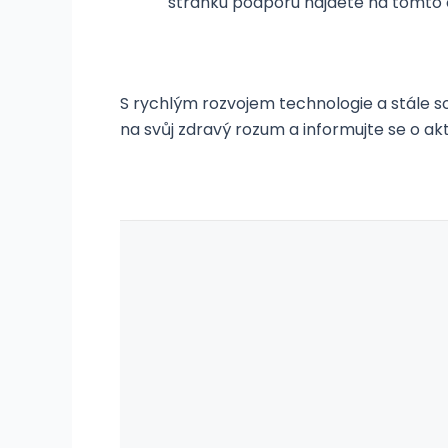
stránku podporu najdete na tomto
S rychlým rozvojem technologie a stále so
na svůj zdravý rozum a informujte se o ak