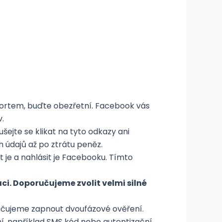
pportem, buďte obezřetní. Facebook vás
.
ejte se klikat na tyto odkazy ani
h údajů až po ztrátu peněz.
t je a nahlásit je Facebooku. Tímto
. Doporučujeme zvolit velmi silné
učujeme zapnout dvoufázové ověření.
, například SMS kód nebo autentizační