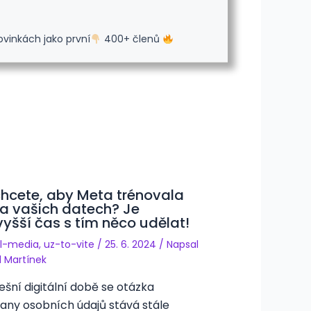
ovinkách jako první
400+ členů
hcete, aby Meta trénovala
na vašich datech? Je
vyšší čas s tím něco udělat!
al-media
,
uz-to-vite
/
25. 6. 2024
/ Napsal
d Martínek
ešní digitální době se otázka
any osobních údajů stává stále