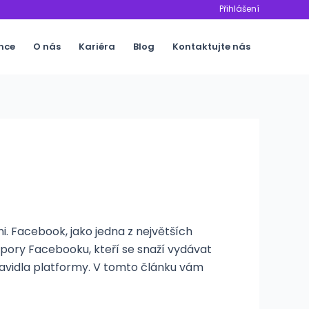
Přihlášení
nce
O nás
Kariéra
Blog
Kontaktujte nás
i. Facebook, jako jedna z největších
dpory Facebooku, kteří se snaží vydávat
 pravidla platformy. V tomto článku vám