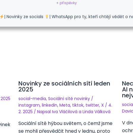
+ příspěvky
| Novinky ze socials
| WhatsApp pro ty, kteří chtějí vědět o n
Novinky ze sociálních sítí leden
Nec
2025
AI 
nej
. 2025
social-media
,
Sociální sítě novinky
/
soci
instagram
,
linkedin
,
Meta
,
tiktok
,
twitter
,
X
/
4.
Davi
2. 2025
/ Napsal
Iva Vláčilová
a
Linda Válková
V dn
Sociální sítě hýbou světem, o čemž jsme
vinek
ochr
se mohli přesvědčit hned v lednu, proto