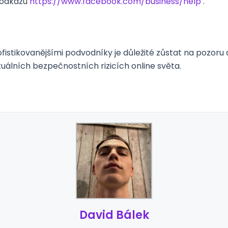
 odkazu
https://www.facebook.com/business/help
.
fistikovanějšími podvodníky je důležité zůstat na pozoru 
tuálních bezpečnostních rizicích online světa.
David Bálek