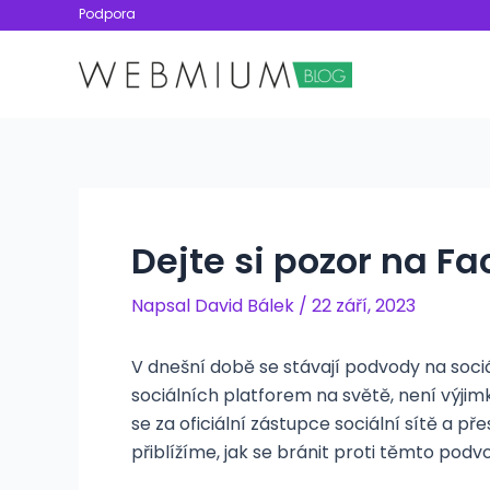
Přeskočit
Podpora
na
obsah
Dejte si pozor na F
Napsal
David Bálek
/
22 září, 2023
V dnešní době se stávají podvody na sociál
sociálních platforem na světě, není výji
se za oficiální zástupce sociální sítě a p
přiblížíme, jak se bránit proti těmto podv