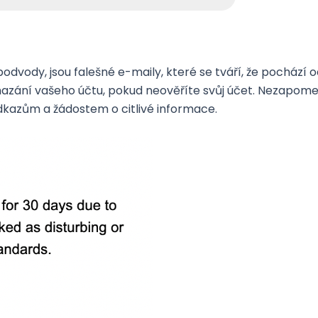
podvody, jsou falešné e-maily, které se tváří, že pocház
zání vašeho účtu, pokud neověříte svůj účet. Nezapomeň
odkazům a žádostem o citlivé informace.