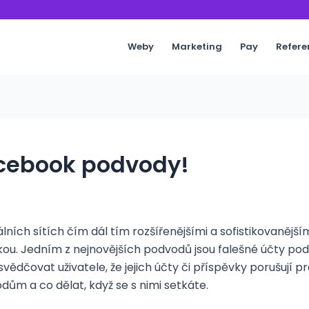
Weby
Marketing
Pay
Refere
acebook podvody!
ních sítích čím dál tím rozšířenějšími a sofistikovanějším
mkou. Jedním z nejnovějších podvodů jsou falešné účty po
řesvědčovat uživatele, že jejich účty či příspěvky porušují
odům a co dělat, když se s nimi setkáte.