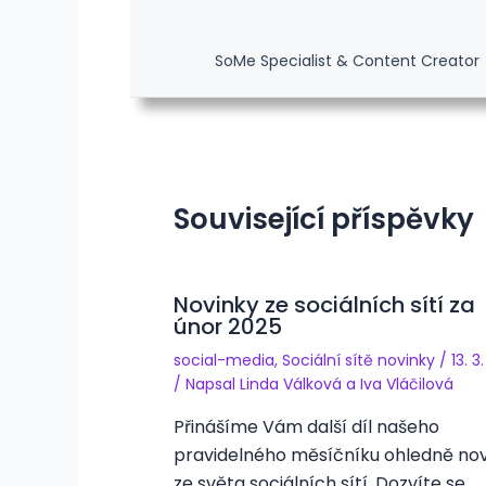
SoMe Specialist & Content Creator
Související příspěvky
Novinky ze sociálních sítí za
únor 2025
social-media
,
Sociální sítě novinky
/
13. 3
/ Napsal
Linda Válková
a
Iva Vláčilová
Přinášíme Vám další díl našeho
pravidelného měsíčníku ohledně no
ze světa sociálních sítí. Dozvíte se