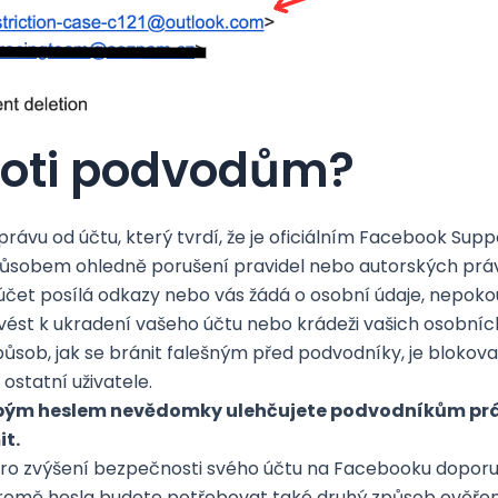
proti podvodům?
právu od účtu, který tvrdí, že je oficiálním Facebook Su
ůsobem ohledně porušení pravidel nebo autorských práv
čet posílá odkazy nebo vás žádá o osobní údaje, nepokouš
 vést k ukradení vašeho účtu nebo krádeži vašich osobníc
působ, jak se bránit falešným před podvodníky, je blokova
statní uživatele.
abým heslem nevědomky ulehčujete podvodníkům práci
it.
ro zvýšení bezpečnosti svého účtu na Facebooku dopor
romě hesla budete potřebovat také druhý způsob ověření