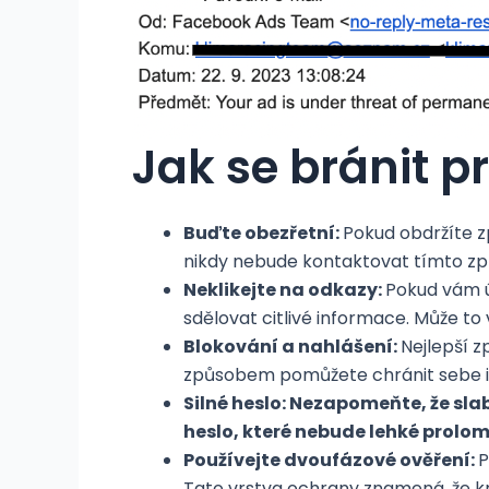
Jak se bránit 
Buďte obezřetní:
Pokud obdržíte z
nikdy nebude kontaktovat tímto zp
Neklikejte na odkazy:
Pokud vám ú
sdělovat citlivé informace. Může to
Blokování a nahlášení:
Nejlepší z
způsobem pomůžete chránit sebe i o
Silné heslo: Nezapomeňte, že sl
heslo, které nebude lehké prolom
Používejte dvoufázové ověření:
P
Tato vrstva ochrany znamená, že k