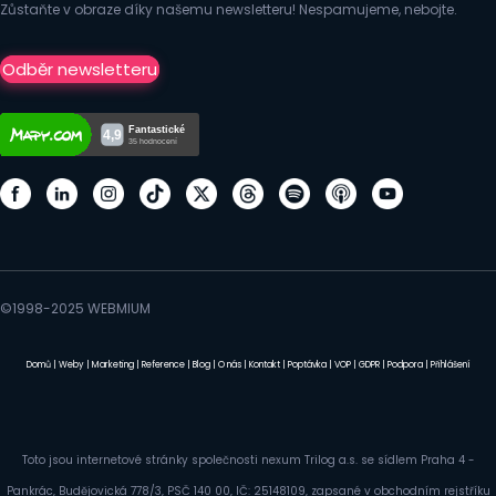
Zůstaňte v obraze díky našemu newsletteru! Nespamujeme, nebojte.
Odběr newsletteru
©1998-2025 WEBMIUM
Domů
|
Weby
|
Marketing
|
Reference
|
Blog
|
O nás
|
Kontakt
|
Poptávka
|
VOP
|
GDPR
|
Podpora
|
Přihlášení
Toto jsou internetové stránky společnosti nexum Trilog a.s. se sídlem Praha 4 -
Pankrác, Budějovická 778/3, PSČ 140 00, IČ: 25148109, zapsané v obchodním rejstříku