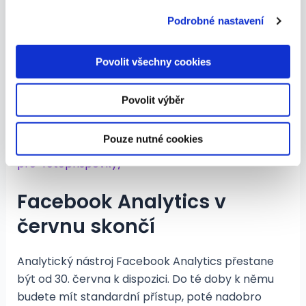
pro fotopříspěvky
soubory cookie. Informace o tom, jak náš web používáte,
Podrobné nastavení
sdílíme se svými partnery pro sociální média, inzerci a
Facebook zavádí novou možnost v rámci nástroje
analýzy. Partneři tyto údaje mohou zkombinovat s
dalšími informacemi, které jste jim poskytli nebo které
pro tvorbu příspěvků. Jmenuje se Layouts a nabízí
Povolit všechny cookies
získali v důsledku toho, že používáte jejich služby.
řadu tematických rámečků a formátů, které
můžete přidat k fotkám, a vizuálně tak ozvláštnit
Povolit výběr
vaše posty.
Pouze nutné cookies
https://newsfeed.cz/facebook-spousti-layouts-
pro-fotoprispevky/
Facebook Analytics v
červnu skončí
Analytický nástroj Facebook Analytics přestane
být od 30. června k dispozici. Do té doby k němu
budete mít standardní přístup, poté nadobro