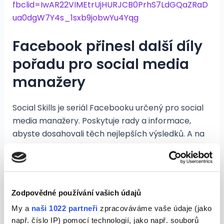
fbclid=IwAR22VIMEtrUjHURJCB0PrhS7LdGQaZRaD
ua0dgW7Y4s_1sxb9jobwYu4Yqg
Facebook přinesl další díly
pořadu pro social media
manažery
Social Skills je seriál Facebooku určený pro social
media manažery. Poskytuje rady a informace,
abyste dosahovali těch nejlepších výsledků. A na
světě jsou tři nové epizody, které vás provedou
dalšími klíčovými oblastmi Facebook a Instagram
marketingu.
Zodpovědné používání vašich údajů
https://newsfeed.cz/facebook-prinesl-dalsi-dily-
My a
naši 1022 partneři
zpracováváme vaše údaje (jako
poradu-pro-social-media-manazery/
např. číslo IP) pomocí technologií, jako např. souborů