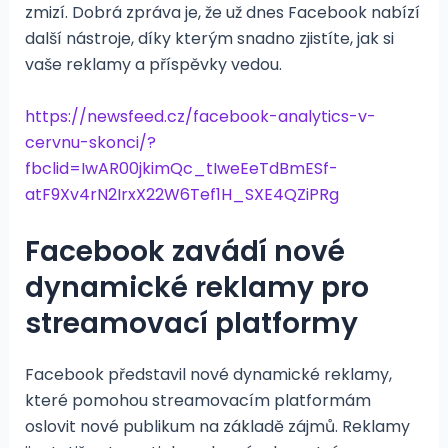
zmizí. Dobrá zpráva je, že už dnes Facebook nabízí
další nástroje, díky kterým snadno zjistíte, jak si
vaše reklamy a příspěvky vedou.
https://newsfeed.cz/facebook-analytics-v-
cervnu-skonci/?
fbclid=IwAR00jkimQc_tIweEeTdBmESf-
atF9Xv4rN2IrxX22W6Tef1H_SXE4QZiPRg
Facebook zavádí nové
dynamické reklamy pro
streamovací platformy
Facebook představil nové dynamické reklamy,
které pomohou streamovacím platformám
oslovit nové publikum na základě zájmů. Reklamy