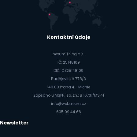
Kontaktní údaje
nexum Trilog a.s.
IČ: 25148109
DIČ: CZ25148109
Budějovická 778/3
140 00 Praha 4 - Michle
Zapsáno u MSPH; sp. zn.: B 16731/MSPH
info@webmium.cz
605 99 44 66
Newsletter