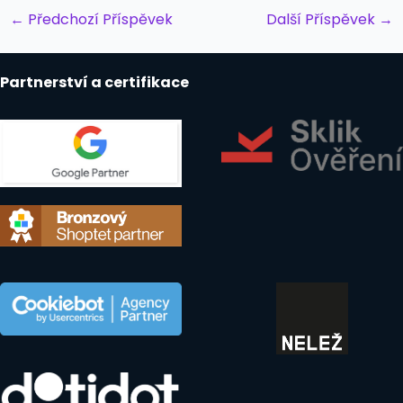
Post
←
Předchozí Příspěvek
Další Příspěvek
→
navigation
Partnerství a certifikace