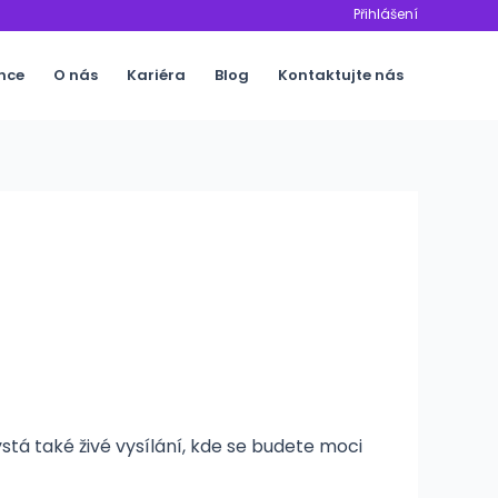
Přihlášení
nce
O nás
Kariéra
Blog
Kontaktujte nás
tá také živé vysílání, kde se budete moci