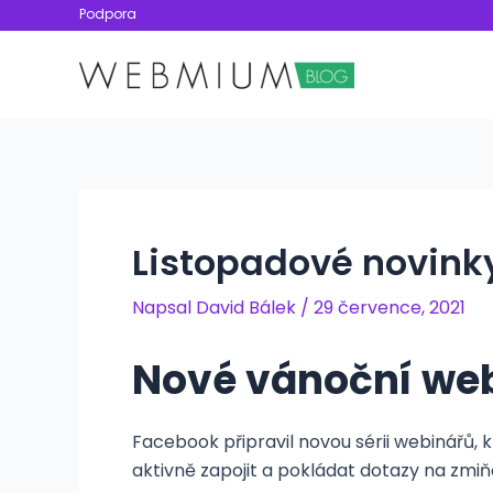
Přeskočit
Podpora
na
obsah
Listopadové novinky 
Napsal
David Bálek
/
29 července, 2021
Nové vánoční we
Facebook připravil novou sérii webinářů, 
aktivně zapojit a pokládat dotazy na zmi