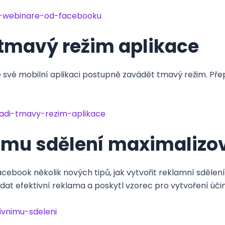
i-webinare-od-facebooku
tmavý režim aplikace
své mobilní aplikaci postupně zavádět tmavý režim. Pře
adi-tmavy-rezim-aplikace
nímu sdělení maximalizo
Facebook několik nových tipů, jak vytvořit reklamní sdělen
adat efektivní reklama a poskytl vzorec pro vytvoření úč
ivnimu-sdeleni