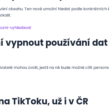
ávání obsahu. Ten nově umožní hledat podle konkrétních 
okalit.
ozni-vyhledavat
vypnout používání dat t
živatelé mohou zvolit, jestli na ně bude možné cílit perso
a TikToku, už i v ČR