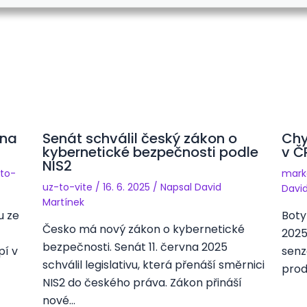
ěna
Senát schválil český zákon o
Chy
kybernetické bezpečnosti podle
v Č
NIS2
to-
mark
uz-to-vite
/
16. 6. 2025
/ Napsal
David
Davi
Martínek
u ze
Boty
Česko má nový zákon o kybernetické
2025
bezpečnosti. Senát 11. června 2025
pí v
senz
schválil legislativu, která přenáší směrnici
prod
NIS2 do českého práva. Zákon přináší
nové…