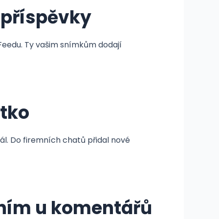
 příspěvky
 Feedu. Ty vašim snímkům dodají
ítko
l. Do firemních chatů přidal nové
áním u komentářů