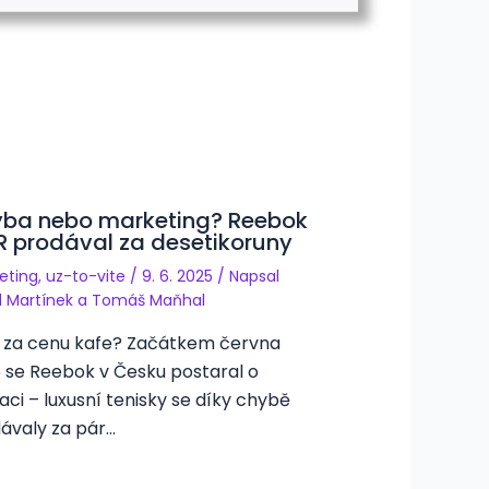
ba nebo marketing? Reebok
R prodával za desetikoruny
eting
,
uz-to-vite
/
9. 6. 2025
/ Napsal
d Martínek
a
Tomáš Maňhal
 za cenu kafe? Začátkem června
 se Reebok v Česku postaral o
aci – luxusní tenisky se díky chybě
ávaly za pár…