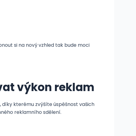
pnout si na nový vzhled tak bude moci
vat výkon reklam
í, díky kterému zvýšíte úspěšnost vašich
inného reklamního sdělení.