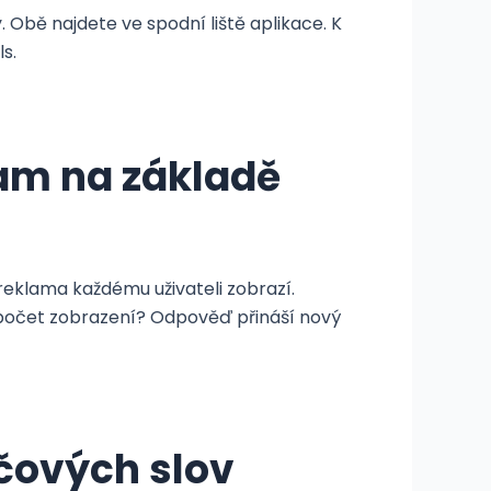
 Obě najdete ve spodní liště aplikace. K
s.
lam na základě
reklama každému uživateli zobrazí.
 počet zobrazení? Odpověď přináší nový
čových slov