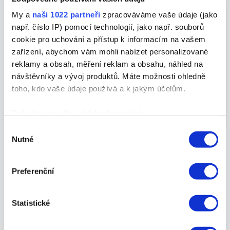
My a
naši 1022 partneři
zpracováváme vaše údaje (jako
např. číslo IP) pomocí technologií, jako např. souborů
cookie pro uchování a přístup k informacím na vašem
Štěpán Vláčil
zařízení, abychom vám mohli nabízet personalizované
reklamy a obsah, měření reklam a obsahu, náhled na
Ředitel marketingu
|
Website
|
+ příspěvky
návštěvníky a vývoj produktů. Máte možnosti ohledně
toho, kdo vaše údaje používá a k jakým účelům.
CMO Webmium.cz | pomáhám podnikatelům růst
| PPC, SOCKY, SEO, WEB, AI | agilní marketing
Pokud to povolíte, rádi bychom také:
Shromažďovali informace o vaší geografické
Výběr
Nutné
poloze, které mohou být přesné na několik metrů
souhlasu
Identifikovali vaše zařízení pomocí aktivního
skenování pro konkrétní charakteristiky (otisk prstu)
Preferenční
Související příspěvky
Zjistěte více o tom, jak zpracováváme vaše osobní
údaje, a nastavte si předvolby v
části s podrobnostmi
.
Statistické
Svůj souhlas můžete kdykoliv změnit nebo odvolat v
Přístupnost webu: Velká změna
části Prohlášení o souborech cookie.
pro byznys, která už je tady