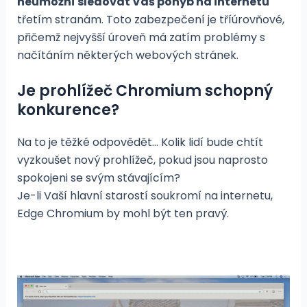
neumožní sledovat Váš pohyb na internetu
třetím stranám. Toto zabezpečení je tříúrovňové,
přičemž nejvyšší úroveň má zatím problémy s
načítáním některých webových stránek.
Je prohlížeč Chromium schopný
konkurence?
Na to je těžké odpovědět… Kolik lidí bude chtít
vyzkoušet nový prohlížeč, pokud jsou naprosto
spokojeni se svým stávajícím?
Je-li Vaší hlavní starostí soukromí na internetu,
Edge Chromium by mohl být ten pravý.