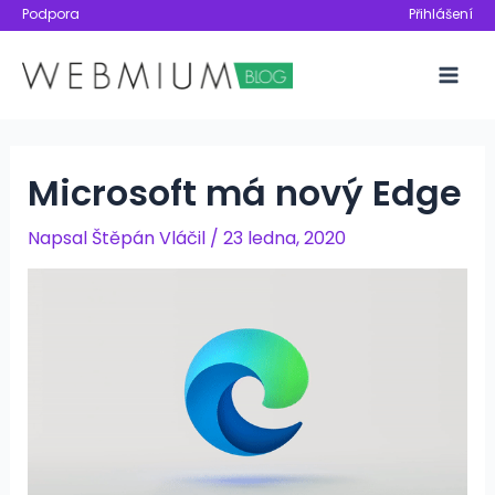
Přeskočit
Podpora
Přihlášení
na
obsah
Mai
Men
Microsoft má nový Edge
Napsal
Štěpán Vláčil
/
23 ledna, 2020