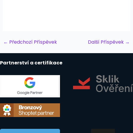
Post
←
Předchozí Příspěvek
Další Příspěvek
→
navigation
Partnerství a certifikace