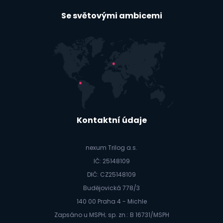
Se světovými ambicemi
Kontaktní údaje
nexum Trilog a.s.
IČ: 25148109
DIČ: CZ25148109
Budějovická 778/3
140 00 Praha 4 - Michle
Zapsáno u MSPH; sp. zn.: B 16731/MSPH