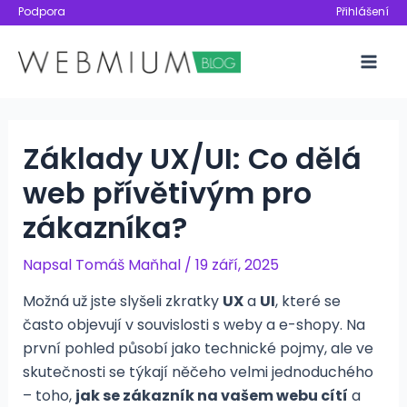
Přeskočit
Podpora
Přihlášení
na
obsah
Mai
Men
Základy UX/UI: Co dělá
web přívětivým pro
zákazníka?
Napsal
Tomáš Maňhal
/
19 září, 2025
Možná už jste slyšeli zkratky
UX
a
UI
, které se
často objevují v souvislosti s weby a e-shopy. Na
první pohled působí jako technické pojmy, ale ve
skutečnosti se týkají něčeho velmi jednoduchého
– toho,
jak se zákazník na vašem webu cítí
a