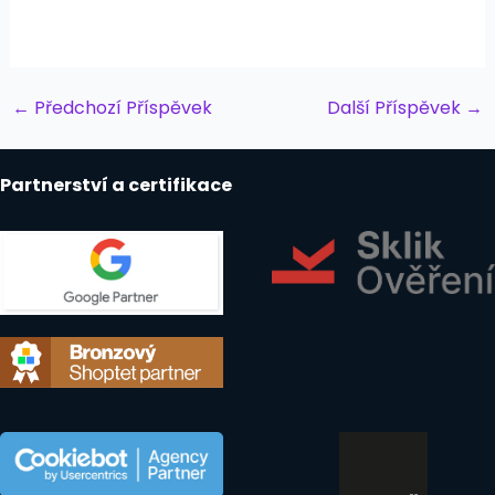
Post
←
Předchozí Příspěvek
Další Příspěvek
→
navigation
Partnerství a certifikace