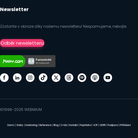
Newsletter
Zůstaňte v obraze díky našemu newsletteru! Nespamujeme, nebojte.
Odběr newsletteru
©1998-2025 WEBMIUM
Domů
|
Weby
|
Marketing
|
Reference
|
Blog
|
O nás
|
Kontakt
|
Poptávka
|
VOP
|
GDPR
|
Podpora
|
Přihlášení