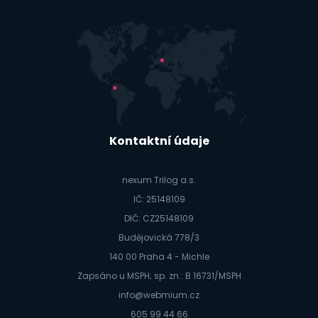
Kontaktní údaje
nexum Trilog a.s.
IČ: 25148109
DIČ: CZ25148109
Budějovická 778/3
140 00 Praha 4 - Michle
Zapsáno u MSPH; sp. zn.: B 16731/MSPH
info@webmium.cz
605 99 44 66