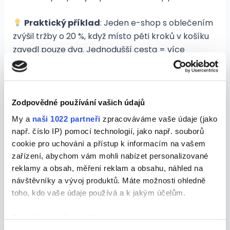
Praktický příklad
: Jeden e-shop s oblečením
zvýšil tržby o 20 %, když místo pěti kroků v košíku
zavedl pouze dva. Jednodušší cesta = více
dokončených objednávek.
Jak začít s vylepšováním
Zodpovědné používání vašich údajů
vlastního webu
My a
naši 1022 partneři
zpracováváme vaše údaje (jako
např. číslo IP) pomocí technologií, jako např. souborů
Ne každý má čas a rozpočet na kompletní
cookie pro uchování a přístup k informacím na vašem
redesign webu. Ale i malé úpravy mohou mít velký
zařízení, abychom vám mohli nabízet personalizované
dopad. Tady je pár jednoduchých kroků, které
reklamy a obsah, měření reklam a obsahu, náhled na
zvládne udělat každý majitel webu nebo e-shopu:
návštěvníky a vývoj produktů. Máte možnosti ohledně
toho, kdo vaše údaje používá a k jakým účelům.
Podívejte se na svůj web očima
zákazníka
Pokud to povolíte, rádi bychom také: