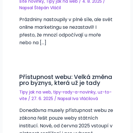
sítě novinky
,
Tipy jak na web
/
4. 8. 2025
/
Napsal
Štěpán Vláčil
Prázdniny nastoupily v plné síle, ale svět
online marketingu se nezastavil! I
přesto, že mnozí odpočívají u moře
nebo na […]
Přístupnost webu: Velká změna
pro byznys, která už je tady
Tipy jak na web
,
tipy-rady-a-novinky
,
uz-to-
vite
/
27. 6. 2025
/ Napsal
Iva Vláčilová
Donedávna musely přístupnost webu ze
zákona řešit pouze weby státních
institucí. Nově, od června 2025 vstoupí v