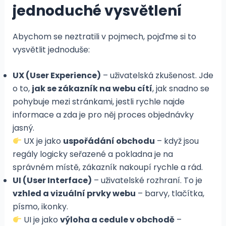
jednoduché vysvětlení
Abychom se neztratili v pojmech, pojďme si to
vysvětlit jednoduše:
UX (User Experience)
– uživatelská zkušenost. Jde
o to,
jak se zákazník na webu cítí
, jak snadno se
pohybuje mezi stránkami, jestli rychle najde
informace a zda je pro něj proces objednávky
jasný.
UX je jako
uspořádání obchodu
– když jsou
regály logicky seřazené a pokladna je na
správném místě, zákazník nakoupí rychle a rád.
UI (User Interface)
– uživatelské rozhraní. To je
vzhled a vizuální prvky webu
– barvy, tlačítka,
písmo, ikonky.
UI je jako
výloha a cedule v obchodě
–