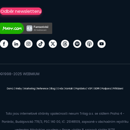
Odběr newsletteru
©1998-2025 WEBMIUM
Domů
|
Weby
|
Marketing
|
Reference
|
Blog
|
O nás
|
Kontakt
|
Poptávka
|
VOP
|
GDPR
|
Podpora
|
Přihlášení
Toto jsou internetové stránky společnosti nexum Trilog a.s. se sídlem Praha 4 -
Pankrác, Budějovická 778/3, PSČ 140 00, IČ: 25148109, zapsané v obchodním rejstříku
vedeném Městským soudem v Praze, vložka B, spisová složka 16731.