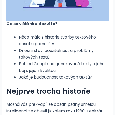
Co se v článku dozvíte?
Něco málo z historie tvorby textového
obsahu pomocí AI
Dnešní stav, použitelnost a problémy
takových textů
Pohled Google na generované texty a jeho
boj s jejich kvalitou
Jaká je budoucnost takových textů?
Nejprve trocha historie
Možná vás překvapí, že obsah psaný umělou
inteligencí se objevil již kolem roku 1980. Tenkrát