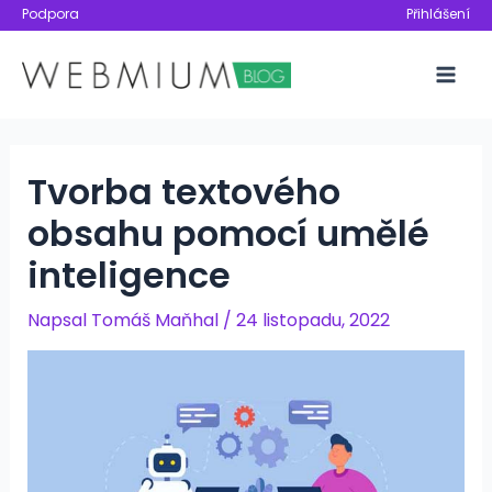
Přeskočit
Podpora
Přihlášení
na
obsah
Mai
Men
Tvorba textového
obsahu pomocí umělé
inteligence
Napsal
Tomáš Maňhal
/
24 listopadu, 2022