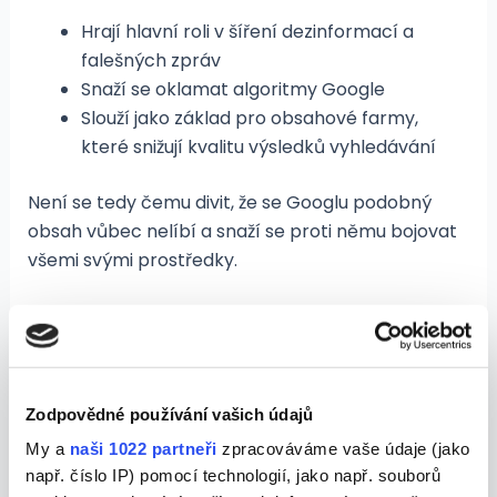
Hrají hlavní roli v šíření dezinformací a
falešných zpráv
Snaží se oklamat algoritmy Google
Slouží jako základ pro obsahové farmy,
které snižují kvalitu výsledků vyhledávání
Není se tedy čemu divit, že se Googlu podobný
obsah vůbec nelíbí a snaží se proti němu bojovat
všemi svými prostředky.
Jaká bude budoucnost
textů psaných umělou
inteligencí?
Zodpovědné používání vašich údajů
My a
naši 1022 partneři
zpracováváme vaše údaje (jako
Každá mince má dvě strany. Stejně tak
např. číslo IP) pomocí technologií, jako např. souborů
budoucnost textů psaných pomocí umělé