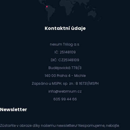
Kontaktní údaje
nexum Trilog a.s.
IČ: 25148109
DIČ: CZ25148109
Budějovická 778/3
140 00 Praha 4 - Michle
Zapsáno u MSPH; sp. zn.: B 16731/MSPH
info@webmium.cz
605 99 44 66
Newsletter
Zůstaňte v obraze díky našemu newsletteru! Nespamujeme, nebojte.