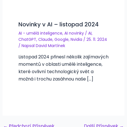
Novinky v AI – listopad 2024
AI - umělá inteligence
,
AI novinky
/
AI
,
ChatGPT
,
Claude
,
Google
,
Nvidia
/
25. 11. 2024
/ Napsal
David Martínek
Listopad 2024 přinesl několik zajímavých
momentů v oblasti umělé inteligence,
které ovlivní technologický svět a
možná i trochu zasáhnou naše […]
Post
←
Předchozí Příspěvek
Další Příspěvek
→