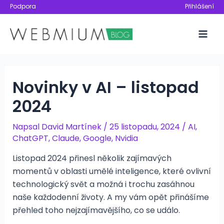
Přeskočit
Podpora
Přihlášení
na
obsah
Mai
Men
Novinky v AI – listopad
2024
Napsal
David Martínek
/
25 listopadu, 2024
/
AI
,
ChatGPT
,
Claude
,
Google
,
Nvidia
Listopad 2024 přinesl několik zajímavých
momentů v oblasti umělé inteligence, které ovlivní
technologický svět a možná i trochu zasáhnou
naše každodenní životy. A my vám opět přinášíme
přehled toho nejzajímavějšího, co se událo.