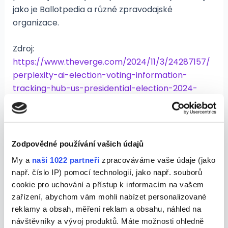
jako je Ballotpedia a různé zpravodajské
organizace.
Zdroj:
https://www.theverge.com/2024/11/3/24287157/
perplexity-ai-election-voting-information-
tracking-hub-us-presidential-election-2024-
trump-harris?utm_source=chatgpt.com
Tyto události ukazují, že svět umělé inteligence
nikdy nespí a má prsty ve všem, od velkých
Zodpovědné používání vašich údajů
technologických hráčů až po každodenní aplikace,
My a
naši 1022 partneři
zpracováváme vaše údaje (jako
které nám usnadňují život – nebo nám občas i
např. číslo IP) pomocí technologií, jako např. souborů
trochu zamotají hlavu.
cookie pro uchování a přístup k informacím na vašem
zařízení, abychom vám mohli nabízet personalizované
reklamy a obsah, měření reklam a obsahu, náhled na
Další novinky můžete číst : 
AI 
návštěvníky a vývoj produktů. Máte možnosti ohledně