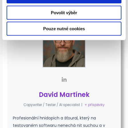
získali v důsledku toho, že používáte jejich služby.
Povolit výběr
Pouze nutné cookies
David Martínek
Copywriter / Tester / AI specialist
|
+ příspěvky
Profesionální hnidopich a šťoural, který na
testovaném softwaru nenechá nit suchou a v