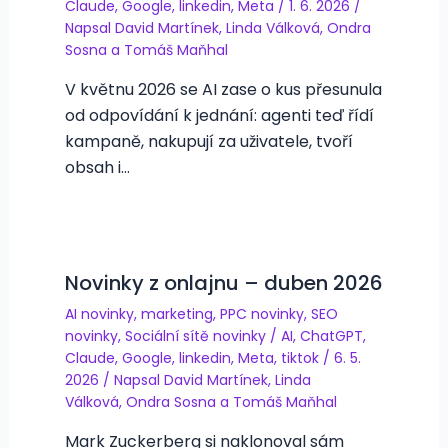
Claude
,
Google
,
linkedin
,
Meta
/
1. 6. 2026
/
Napsal
David Martínek
,
Linda Válková
,
Ondra
Sosna
a
Tomáš Maňhal
V květnu 2026 se AI zase o kus přesunula
od odpovídání k jednání: agenti teď řídí
kampaně, nakupují za uživatele, tvoří
obsah i…
Novinky z onlajnu – duben 2026
AI novinky
,
marketing
,
PPC novinky
,
SEO
novinky
,
Sociální sítě novinky
/
AI
,
ChatGPT
,
Claude
,
Google
,
linkedin
,
Meta
,
tiktok
/
6. 5.
2026
/ Napsal
David Martínek
,
Linda
Válková
,
Ondra Sosna
a
Tomáš Maňhal
Mark Zuckerberg si naklonoval sám