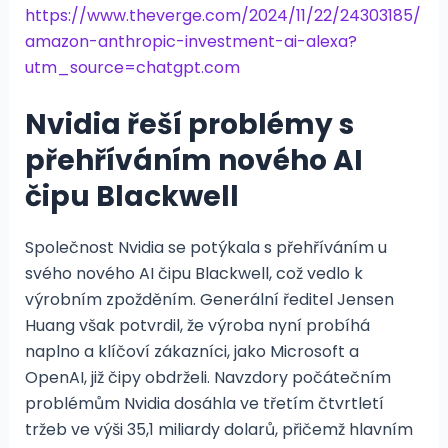
https://www.theverge.com/2024/11/22/24303185/
amazon-anthropic-investment-ai-alexa?
utm_source=chatgpt.com
Nvidia řeší problémy s
přehříváním nového AI
čipu Blackwell
Společnost Nvidia se potýkala s přehříváním u
svého nového AI čipu Blackwell, což vedlo k
výrobním zpožděním. Generální ředitel Jensen
Huang však potvrdil, že výroba nyní probíhá
naplno a klíčoví zákazníci, jako Microsoft a
OpenAI, již čipy obdrželi. Navzdory počátečním
problémům Nvidia dosáhla ve třetím čtvrtletí
tržeb ve výši 35,1 miliardy dolarů, přičemž hlavním