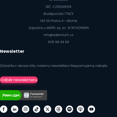
DIČ: CZ25148109
Budějovická 778/3
140 00 Praha 4 - Michle
Zapsáno u MSPH; sp. zn.: B 16731/MSPH
info@webmium.cz
605 99 44 66
Newsletter
Zůstaňte v obraze díky našemu newsletteru! Nespamujeme, nebojte.
Odběr newsletteru