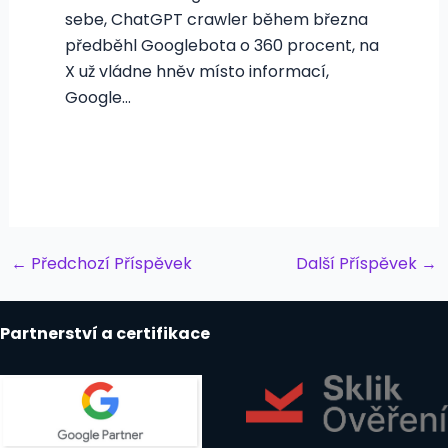
sebe, ChatGPT crawler během března
předběhl Googlebota o 360 procent, na
X už vládne hněv místo informací,
Google…
Post
←
Předchozí Příspěvek
Další Příspěvek
→
navigation
Partnerství a certifikace