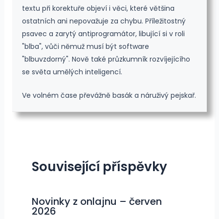
textu při korektuře objeví i věci, které většina
ostatních ani nepovažuje za chybu. Příležitostný
psavec a zarytý antiprogramátor, libující si v roli
"blba", vůči němuž musí být software
"blbuvzdorný". Nově také průzkumník rozvíjejícího
se světa umělých inteligencí.
Ve volném čase převážně basák a náruživý pejskař.
Související příspěvky
Novinky z onlajnu – červen
2026