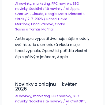
AI novinky
,
marketing
,
PPC novinky
,
SEO
novinky
,
Sociální sítě novinky
/
AI
,
Apple
,
ChatGPT
,
Claude
,
Google
,
Meta
,
Microsoft
,
tiktok
/
2. 7. 2026
/ Napsal
David
Martínek
,
Linda Válková
,
Ondra
Sosna
a
Tomáš Maňhal
Anthropic vypustil dva nejsilnější modely
své historie a americká vláda mu je
hned vypnula, OpenAI si pořídila vlastní
čip s pálivým jménem, Apple…
Novinky z onlajnu – květen
2026
AI novinky
,
marketing
,
PPC novinky
,
SEO
novinky
,
Sociální sítě novinky
/
AI
,
ChatGPT
,