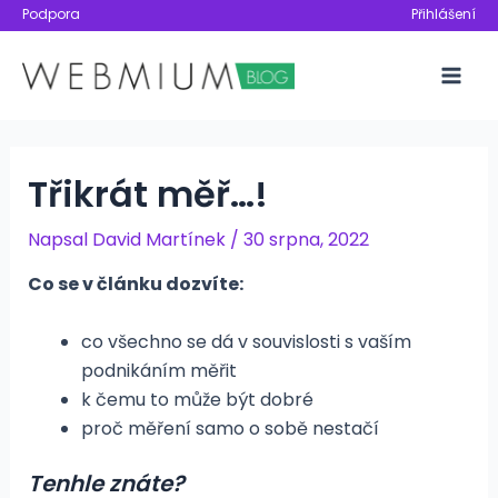
Přeskočit
Podpora
Přihlášení
na
obsah
Mai
Men
Třikrát měř…!
Napsal
David Martínek
/
30 srpna, 2022
Co se v článku dozvíte:
co všechno se dá v souvislosti s vaším
podnikáním měřit
k čemu to může být dobré
proč měření samo o sobě nestačí
Tenhle znáte?