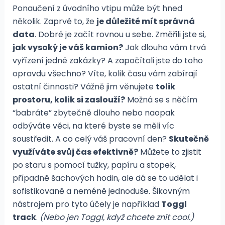
Ponaučení z úvodního vtipu může být hned
několik. Zaprvé to, že
je důležité mít správná
data
. Dobré je začít rovnou u sebe. Změřili jste si,
jak vysoký je váš kamion?
Jak dlouho vám trvá
vyřízení jedné zakázky? A započítali jste do toho
opravdu všechno? Víte, kolik času vám zabírají
ostatní činnosti? Vážně jim věnujete
tolik
prostoru, kolik si zaslouží?
Možná se s něčím
“babráte” zbytečně dlouho nebo naopak
odbýváte věci, na které byste se měli víc
soustředit. A co celý váš pracovní den?
Skutečně
využíváte svůj čas efektivně?
Můžete to zjistit
po staru s pomocí tužky, papíru a stopek,
případně šachových hodin, ale dá se to udělat i
sofistikovaně a neméně jednoduše. Šikovným
nástrojem pro tyto účely je například
Toggl
track
.
(Nebo jen Toggl, když chcete znít cool.)