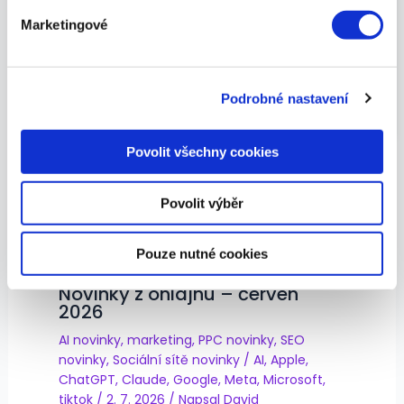
"blba", vůči němuž musí být software
Marketingové
"blbuvzdorný". Nově také průzkumník rozvíjejícího
K personalizaci obsahu a reklam, poskytování funkcí
se světa umělých inteligencí.
sociálních médií a analýze naší návštěvnosti využíváme
soubory cookie. Informace o tom, jak náš web používáte,
Ve volném čase převážně basák a náruživý pejskař.
Podrobné nastavení
sdílíme se svými partnery pro sociální média, inzerci a
analýzy. Partneři tyto údaje mohou zkombinovat s
dalšími informacemi, které jste jim poskytli nebo které
Povolit všechny cookies
získali v důsledku toho, že používáte jejich služby.
Povolit výběr
Související příspěvky
Pouze nutné cookies
Novinky z onlajnu – červen
2026
AI novinky
,
marketing
,
PPC novinky
,
SEO
novinky
,
Sociální sítě novinky
/
AI
,
Apple
,
ChatGPT
,
Claude
,
Google
,
Meta
,
Microsoft
,
tiktok
/
2. 7. 2026
/ Napsal
David