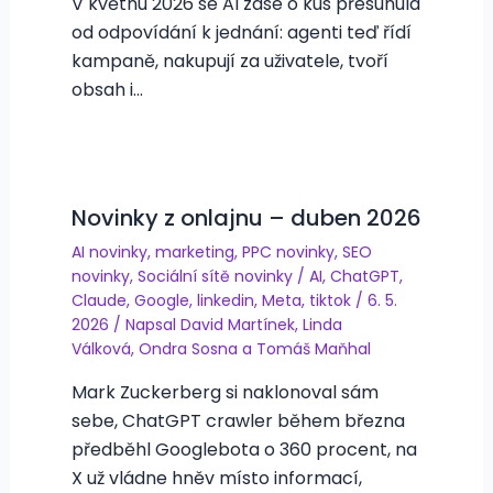
V květnu 2026 se AI zase o kus přesunula
od odpovídání k jednání: agenti teď řídí
kampaně, nakupují za uživatele, tvoří
obsah i…
Novinky z onlajnu – duben 2026
AI novinky
,
marketing
,
PPC novinky
,
SEO
novinky
,
Sociální sítě novinky
/
AI
,
ChatGPT
,
Claude
,
Google
,
linkedin
,
Meta
,
tiktok
/
6. 5.
2026
/ Napsal
David Martínek
,
Linda
Válková
,
Ondra Sosna
a
Tomáš Maňhal
Mark Zuckerberg si naklonoval sám
sebe, ChatGPT crawler během března
předběhl Googlebota o 360 procent, na
X už vládne hněv místo informací,