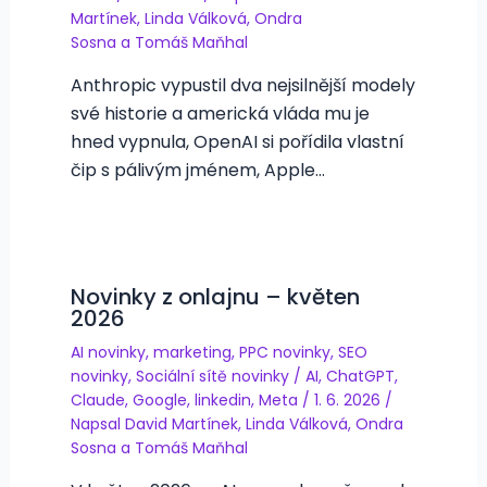
Martínek
,
Linda Válková
,
Ondra
Sosna
a
Tomáš Maňhal
Anthropic vypustil dva nejsilnější modely
své historie a americká vláda mu je
hned vypnula, OpenAI si pořídila vlastní
čip s pálivým jménem, Apple…
Novinky z onlajnu – květen
2026
AI novinky
,
marketing
,
PPC novinky
,
SEO
novinky
,
Sociální sítě novinky
/
AI
,
ChatGPT
,
Claude
,
Google
,
linkedin
,
Meta
/
1. 6. 2026
/
Napsal
David Martínek
,
Linda Válková
,
Ondra
Sosna
a
Tomáš Maňhal