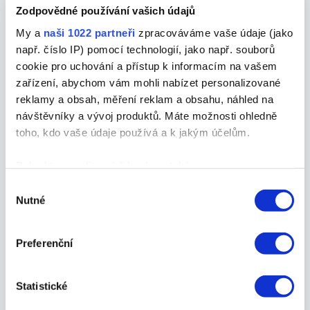
Zodpovědné používání vašich údajů
My a
naši 1022 partneři
zpracováváme vaše údaje (jako
např. číslo IP) pomocí technologií, jako např. souborů
cookie pro uchování a přístup k informacím na vašem
zařízení, abychom vám mohli nabízet personalizované
reklamy a obsah, měření reklam a obsahu, náhled na
návštěvníky a vývoj produktů. Máte možnosti ohledně
toho, kdo vaše údaje používá a k jakým účelům.
David Martínek
Pokud to povolíte, rádi bychom také:
Shromažďovali informace o vaší geografické
Výběr
Copywriter / Tester / AI specialist
|
+ příspěvky
Nutné
poloze, které mohou být přesné na několik metrů
souhlasu
Identifikovali vaše zařízení pomocí aktivního
Profesionální hnidopich a šťoural, který na
skenování pro konkrétní charakteristiky (otisk prstu)
Preferenční
testovaném softwaru nenechá nit suchou a v
Zjistěte více o tom, jak zpracováváme vaše osobní
textu při korektuře objeví i věci, které většina
údaje, a nastavte si předvolby v
části s podrobnostmi
.
ostatních ani nepovažuje za chybu. Příležitostný
Statistické
Svůj souhlas můžete kdykoliv změnit nebo odvolat v
psavec a zarytý antiprogramátor, libující si v roli
části Prohlášení o souborech cookie.