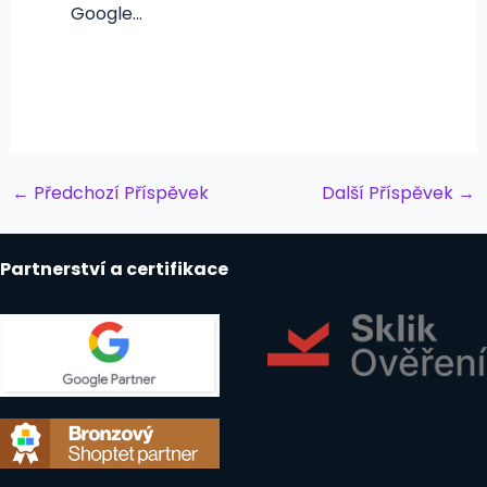
Google…
Post
←
Předchozí Příspěvek
Další Příspěvek
→
navigation
Partnerství a certifikace