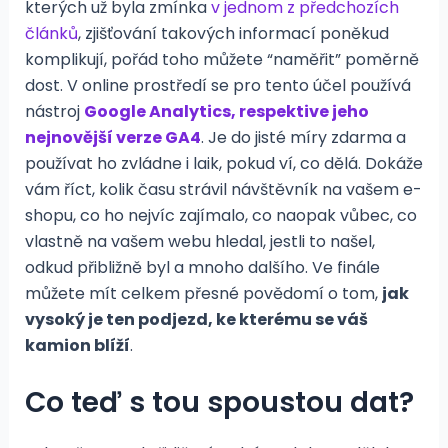
kterých už byla zmínka
v jednom z předchozích
článků
, zjišťování takových informací poněkud
komplikují, pořád toho můžete “naměřit” poměrně
dost. V online prostředí se pro tento účel používá
nástroj
Google Analytics, respektive jeho
nejnovější verze GA4
. Je do jisté míry zdarma a
používat ho zvládne i laik, pokud ví, co dělá. Dokáže
vám říct, kolik času strávil návštěvník na vašem e-
shopu, co ho nejvíc zajímalo, co naopak vůbec, co
vlastně na vašem webu hledal, jestli to našel,
odkud přibližně byl a mnoho dalšího. Ve finále
můžete mít celkem přesné povědomí o tom,
jak
vysoký je ten podjezd, ke kterému se váš
kamion blíží
.
Co teď s tou spoustou dat?