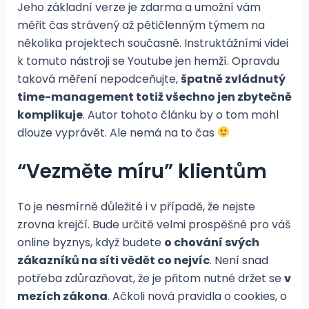
Jeho základní verze je zdarma a umožní vám
měřit čas strávený až pětičlenným týmem na
několika projektech současně. Instruktážními videi
k tomuto nástroji se Youtube jen hemží. Opravdu
taková měření nepodceňujte,
špatně zvládnutý
time-management totiž všechno jen zbytečně
komplikuje
. Autor tohoto článku by o tom mohl
dlouze vyprávět. Ale nemá na to čas
“Vezměte míru” klientům
To je nesmírně důležité i v případě, že nejste
zrovna krejčí. Bude určitě velmi prospěšné pro váš
online byznys, když budete
o chování svých
zákazníků na síti vědět co nejvíc
. Není snad
potřeba zdůrazňovat, že je přitom nutné držet se
v
mezích zákona
. Ačkoli nová pravidla o cookies, o