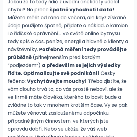
Jakou že to tedy řidič z úvodní anekdoty udělal
chybu? No přece
špatně vyhodnotil data!
Můžete měřit od rána do večera, ale když získané
údaje použijete špatně, přijdete o náklad, o kamion
i o řidičské oprávnění… Ve světě online byznysu
tedy spíš o čas, peníze, energii a hlavně o klienty a
návštěvníky.
Potřebná měření tedy provádějte
průběžně
(přinejmenším před každým
“podjezdem”)
a především se jejich výsledky
řiďte.
Optimalizujte své podnikání!
Česky
řečeno:
Vychytávejte mouchy!
Třeba zjistíte, že
vám dlouho trvá to, co vás prostě nebaví, ale že
ve firmě máte člověka, kterého to bavit bude a
zvládne to tak v mnohem kratším čase. Vy se pak
můžete věnovat zaslouženému odpočinku,
případně jiným činnostem, ve kterých jste
opravdu dobří. Nebo se ukáže, že váš web
navštěvuje i jiná cílová skupina, než jakou jste