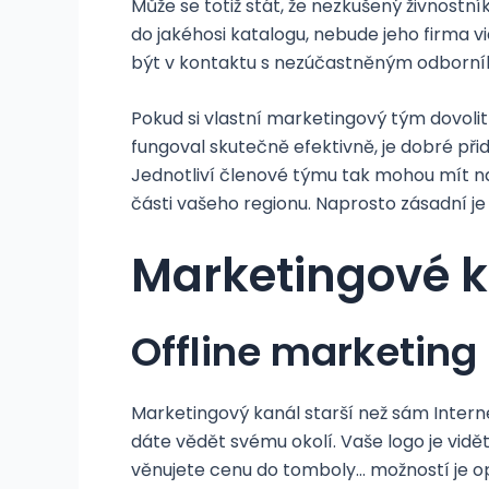
Může se totiž stát, že nezkušený živnostn
do jakéhosi katalogu, nebude jeho firma
být v kontaktu s nezúčastněným odborní
Pokud si vlastní marketingový tým dovoli
fungoval skutečně efektivně, je dobré př
Jednotliví členové týmu tak mohou mít na
části vašeho regionu. Naprosto zásadní j
Marketingové k
Offline marketing
Marketingový kanál starší než sám Interne
dáte vědět svému okolí. Vaše logo je vidě
věnujete cenu do tomboly… možností je o