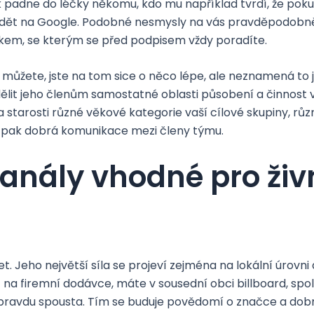
ík padne do léčky někomu, kdo mu například tvrdí, že poku
 vidět na Google. Podobné nesmysly na vás pravděpodobně
kem, se kterým se před podpisem vždy poradíte.
t můžete, jste na tom sice o něco lépe, ale neznamená to
idělit jeho členům samostatné oblasti působení a činnost
 starosti různé věkové kategorie vaší cílové skupiny, rů
e pak dobrá komunikace mezi členy týmu.
anály vhodné pro živ
t. Jeho největší síla se projeví zejména na lokální úrovni
t na firemní dodávce, máte v sousední obci billboard, sp
pravdu spousta. Tím se buduje povědomí o značce a dob