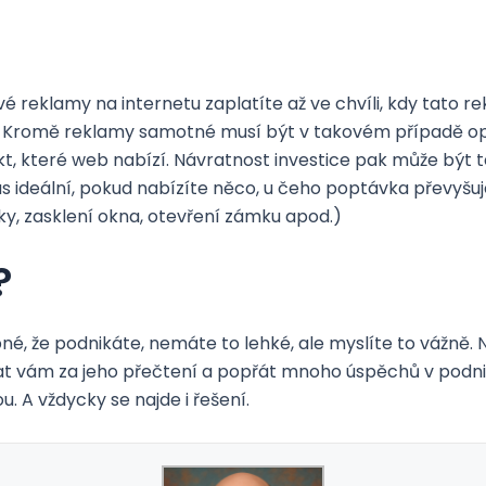
é reklamy na internetu zaplatíte až ve chvíli, kdy tato r
p. Kromě reklamy samotné musí být v takovém případě opě
t, které web nabízí. Návratnost investice pak může být t
s ideální, pokud nabízíte něco, u čeho poptávka převyšuj
ky, zasklení okna, otevření zámku apod.)
?
né, že podnikáte, nemáte to lehké, ale myslíte to vážně. 
ovat vám za jeho přečtení a popřát mnoho úspěchů v podni
. A vždycky se najde i řešení.