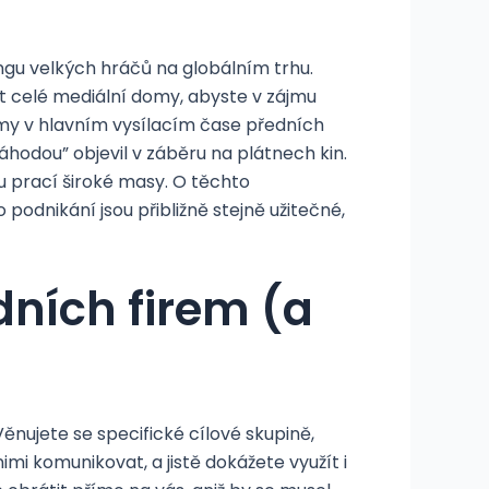
ngu velkých hráčů na globálním trhu.
t celé mediální domy, abyste v zájmu
my v hlavním vysílacím čase předních
áhodou” objevil v záběru na plátnech kin.
u prací široké masy. O těchto
odnikání jsou přibližně stejně užitečné,
ních firem (a
nujete se specifické cílové skupině,
imi komunikovat, a jistě dokážete využít i