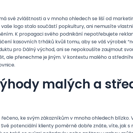
á své zvláštnosti a v mnoha ohledech se liší od marketi
aše logo stalo součástí popkultury, ani nemusíte vlastni
ěním. K propagaci svého podnikání nepotřebujete rekla
áčení kasovních trháků kvůli tomu, aby se váš výrobek “n
oduktu pro Dálný východ, ani se nepokoušíte zaujmout svo
 ale přenechme je jiným. V kontextu malého a středního p
ovnice.
ýhody malých a střed
e řečeno, ke svým zákazníkům v mnoha ohledech blízko. Vě
 Své potenciální klienty poměrně dobře znáte, víte, jak s n