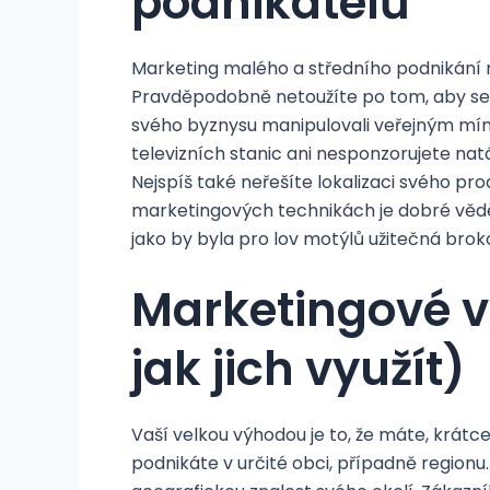
podnikatelů
Marketing malého a středního podnikání m
Pravděpodobně netoužíte po tom, aby se v
svého byznysu manipulovali veřejným mín
televizních stanic ani nesponzorujete nat
Nejspíš také neřešíte lokalizaci svého pr
marketingových technikách je dobré vědět,
jako by byla pro lov motýlů užitečná brok
Marketingové v
jak jich využít)
Vaší velkou výhodou je to, že máte, krátc
podnikáte v určité obci, případně regionu.