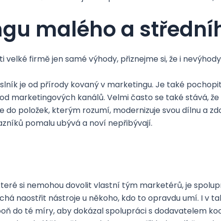
ngu malého a střední
 velké firmě jen samé výhody, přiznejme si, že i nevýhody
ník je od přírody kovaný v marketingu. Je také pochopite
od marketingových kanálů. Velmi často se také stává, že
tuje do položek, kterým rozumí, modernizuje svou dílnu a z
zníků pomalu ubývá a noví nepřibývají.
?
eré si nemohou dovolit vlastní tým marketérů, je spolupr
echá naostřit nástroje u někoho, kdo to opravdu umí. I v 
ň do té míry, aby dokázal spolupráci s dodavatelem koord