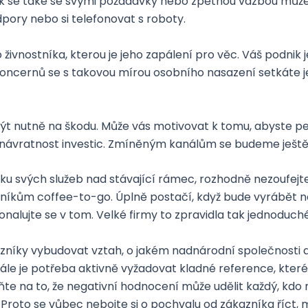
ík se také se svými požadavky nebo zpětnou vazbou může 
ory nebo si telefonovat s roboty.
 živnostníka, kterou je jeho zapálení pro věc. Váš podnik j
 koncernů se s takovou mírou osobního nasazení setkáte j
nutně na škodu. Může vás motivovat k tomu, abyste pečliv
u návratnost investic. Zmíněným kanálům se budeme ještě
dku svých služeb nad stávající rámec, rozhodně nezoufejt
íkům coffee-to-go. Úplně postačí, když bude vyrábět nábyt
onalujte se v tom. Velké firmy to zpravidla tak jednoduch
zníky vybudovat vztah, o jakém nadnárodní společnosti
tále je potřeba aktivně vyžadovat kladné reference, kter
te na to, že negativní hodnocení může udělit každý, kdo
 Proto se vůbec nebojte si o pochvalu od zákazníka říct,