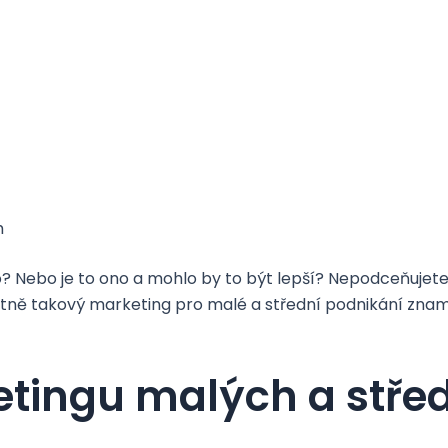
h
no? Nebo je to ono a mohlo by to být lepší? Nepodceňuje
stně takový marketing pro malé a střední podnikání znam
etingu malých a stře