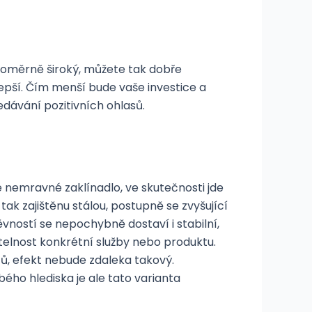
 poměrně široký, můžete tak dobře
epší. Čím menší bude vaše investice a
ledávání pozitivních ohlasů.
nemravné zaklínadlo, ve skutečnosti jde
ak zajištěnu stálou, postupně se zvyšující
ěvností se nepochybně dostaví i stabilní,
atelnost konkrétní služby nebo produktu.
ů, efekt nebude zdaleka takový.
ého hlediska je ale tato varianta