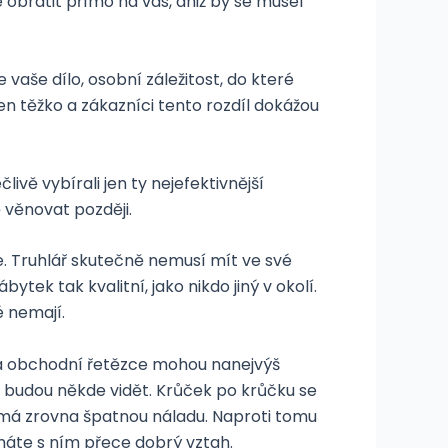
obrátit přímo na vás, aniž by se musel
e vaše dílo, osobní záležitost, do které
en těžko a zákazníci tento rozdíl dokážou
ě vybírali jen ty nejefektivnější
 věnovat později.
e. Truhlář skutečně nemusí mít ve své
ek tak kvalitní, jako nikdo jiný v okolí.
é nemají.
 a obchodní řetězce mohou nanejvýš
é budou někde vidět. Krůček po krůčku se
 má zrovna špatnou náladu. Naproti tomu
 máte s ním přece dobrý vztah.