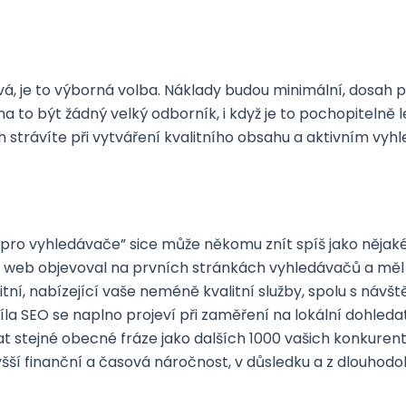
žívá, je to výborná volba. Náklady budou minimální, dosah
to být žádný velký odborník, i když je to pochopitelně l
ch strávíte při vytváření kvalitního obsahu a aktivním vyh
ro vyhledávače” sice může někomu znít spíš jako nějaké 
váš web objevoval na prvních stránkách vyhledávačů a měl t
ní, nabízející vaše neméně kvalitní služby, spolu s návšt
íla SEO se naplno projeví při zaměření na lokální dohled
 stejné obecné fráze jako dalších 1000 vašich konkurent
šší finanční a časová náročnost, v důsledku a z dlouhodob