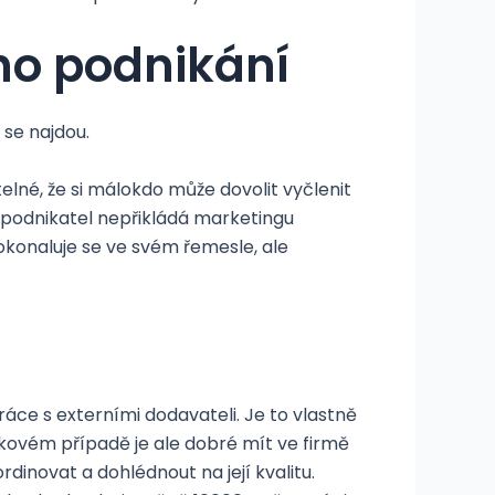
ho podnikání
 se najdou.
lné, že si málokdo může dovolit vyčlenit
 podnikatel nepřikládá marketingu
dokonaluje se ve svém řemesle, ale
áce s externími dodavateli. Je to vlastně
takovém případě je ale dobré mít ve firmě
inovat a dohlédnout na její kvalitu.