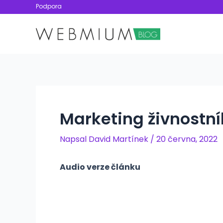
Přeskočit
Podpora
na
obsah
Marketing živnostní
Napsal
David Martínek
/
20 června, 2022
Audio verze článku