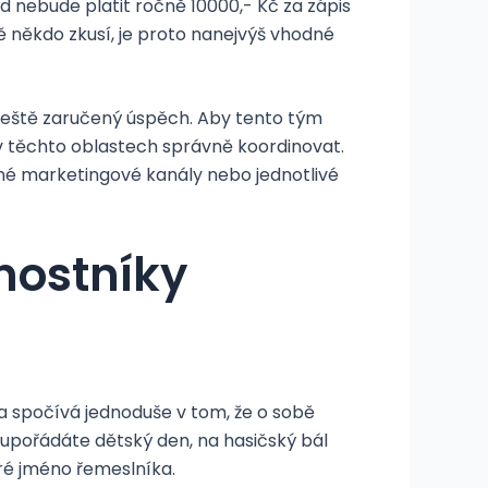
d nebude platit ročně 10000,- Kč za zápis
 někdo zkusí, je proto nanejvýš vhodné
 ještě zaručený úspěch. Aby tento tým
 v těchto oblastech správně koordinovat.
zné marketingové kanály nebo jednotlivé
nostníky
 a spočívá jednoduše v tom, že o sobě
olupořádáte dětský den, na hasičský bál
ré jméno řemeslníka.