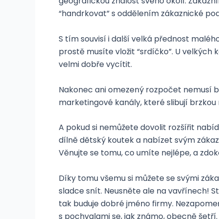
geografickou znalost svého okolí. Zákazn
“handrkovat” s oddělením zákaznické podp
S tím souvisí i další velká přednost malého
prostě musíte vložit “srdíčko”. U velkých
velmi dobře vycítit.
Nakonec ani omezený rozpočet nemusí být 
marketingové kanály, které slibují brzko
A pokud si nemůžete dovolit rozšířit nabí
dílně dětský koutek a nabízet svým zákazn
Věnujte se tomu, co umíte nejlépe, a zdok
Díky tomu všemu si můžete se svými záka
sladce snít. Neusněte ale na vavřínech! S
tak buduje dobré jméno firmy. Nezapomeň
s pochvalami se, jak známo, obecně šetří.