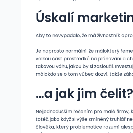
Úskalí marketi
Aby to nevypadalo, že má živnostník oproti
Je naprosto normální, že málokterý řemesl
velkou část prostředků na plánování a ch
takovou váhu, jakou by si zasloužil. Inves
málokdo se o tom vůbec dozví, takže záka
…a jak jim čelit
Nejjednodušším řešením pro malé firmy, kt
totéž, jako když si výše zmíněný truhlář n
člověka, který problematice rozumí alespo