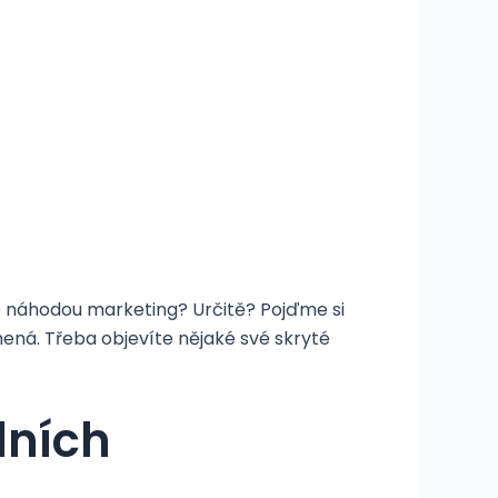
te náhodou marketing? Určitě? Pojďme si
ená. Třeba objevíte nějaké své skryté
dních