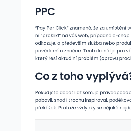
PPC
“Pay Per Click” znamená, že za umístění sv
ní “proklikl” na váš web, případně e-sho
odkazuje, a především služba nebo produk
povědomí o značce. Tento kanál je pro vá
který řeší aktuální problém (opravu prač
Co z toho vyplývá
Pokud jste dočetli až sem, je pravděpodob
pobavil, snad i trochu inspiroval, poděk
překážek. Protože vždycky se nějaké najdou