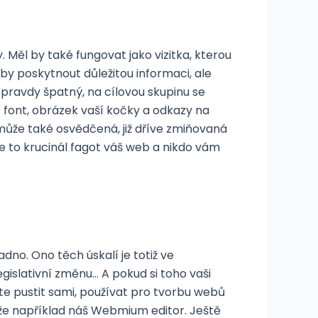
. Měl by také fungovat jako vizitka, kterou
l by poskytnout důležitou informaci, ale
pravdy špatný, na cílovou skupinu se
ní font, obrázek vaší kočky a odkazy na
omůže také osvědčená, již dříve zmiňovaná
e to krucinál fagot váš web a nikdo vám
no. Ono těch úskalí je totiž ve
egislativní změnu… A pokud si toho vaši
ete pustit sami, používat pro tvorbu webů
áže například náš Webmium editor. Ještě