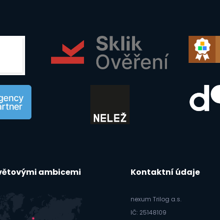
světovými ambicemi
Kontaktní údaje
nexum Trilog a.s.
IČ: 25148109