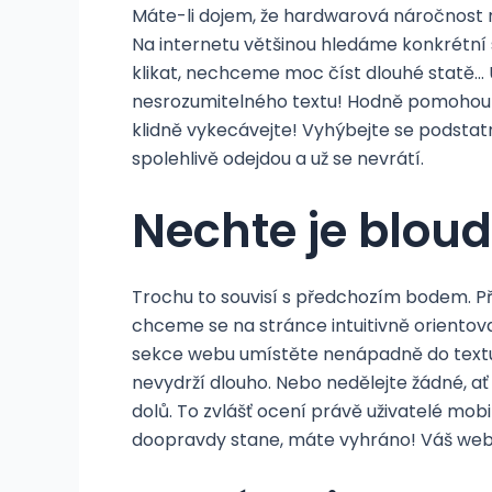
Máte-li dojem, že hardwarová náročnost ne
Na internetu většinou hledáme konkrétní
klikat, nechceme moc číst dlouhé statě…
nesrozumitelného textu! Hodně pomohou t
klidně vykecávejte! Vyhýbejte se podstatn
spolehlivě odejdou a už se nevrátí.
Nechte je bloud
Trochu to souvisí s předchozím bodem. Př
chceme se na stránce intuitivně orientov
sekce webu umístěte nenápadně do textu 
nevydrží dlouho. Nebo nedělejte žádné, a
dolů. To zvlášť ocení právě uživatelé mob
doopravdy stane, máte vyhráno! Váš web 