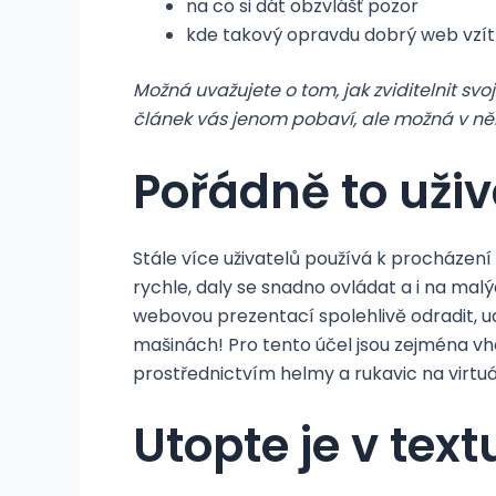
na co si dát obzvlášť pozor
kde takový opravdu dobrý web vzít
Možná uvažujete o tom, jak zviditelnit svo
článek vás jenom pobaví, ale možná v něm
Pořádně to uži
Stále více uživatelů používá k procházení i
rychle, daly se snadno ovládat a i na mal
webovou prezentací spolehlivě odradit, udě
mašinách! Pro tento účel jsou zejména v
prostřednictvím helmy a rukavic na virtuál
Utopte je v text