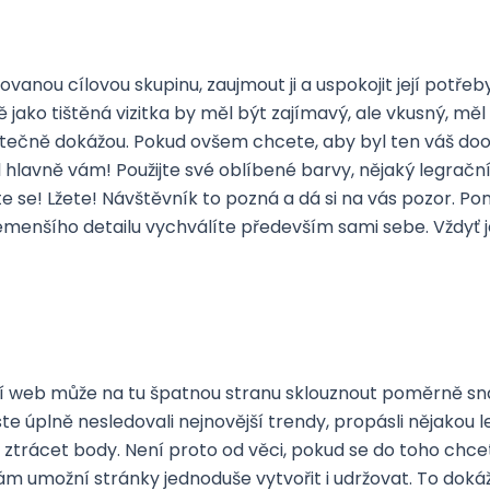
vanou cílovou skupinu, zaujmout ji a uspokojit její potřeby
ě jako tištěná vizitka by měl být zajímavý, ale vkusný, mě
tečně dokážou. Pokud ovšem chcete, aby byl ten váš doo
il hlavně vám! Použijte své oblíbené barvy, nějaký legrač
jte se! Lžete! Návštěvník to pozná a dá si na vás pozor. P
emenšího detailu vychválíte především sami sebe. Vždyť j
í web může na tu špatnou stranu sklouznout poměrně snad
e úplně nesledovali nejnovější trendy, propásli nějakou l
le ztrácet body. Není proto od věci, pokud se do toho chc
ám umožní stránky jednoduše vytvořit i udržovat. To dok