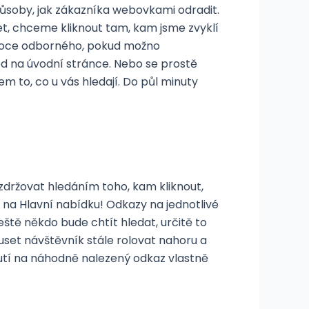
působy, jak zákazníka webovkami odradit.
t, chceme kliknout tam, kam jsme zvyklí
ysoce odborného, pokud možno
d na úvodní stránce. Nebo se prostě
m to, co u vás hledají. Do půl minuty
zdržovat hledáním toho, kam kliknout,
 na Hlavní nabídku! Odkazy na jednotlivé
tě někdo bude chtít hledat, určitě to
uset návštěvník stále rolovat nahoru a
knutí na náhodně nalezený odkaz vlastně