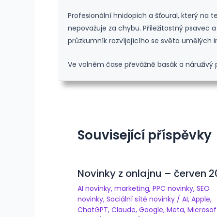
Profesionální hnidopich a šťoural, který na 
nepovažuje za chybu. Příležitostný psavec a 
průzkumník rozvíjejícího se světa umělých in
Ve volném čase převážně basák a náruživý p
Související příspěvky
Novinky z onlajnu – červen 
AI novinky
,
marketing
,
PPC novinky
,
SEO
novinky
,
Sociální sítě novinky
/
AI
,
Apple
,
ChatGPT
,
Claude
,
Google
,
Meta
,
Microsof