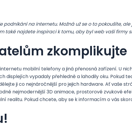
je podnikání na internetu. Možná už se o to pokoušíte, ale 
 také najdete inspiraci k tomu, aby byl web vaší firmy
vatelům zkomplikujte
nternetu mobilní telefony a jiná přenosná zařízení. U nich
ých displejích vypadaly přehledně a lahodily oku. Pokud te
lejte ji co nejnáročnější pro jejich hardware. Ať vaše st
hodné nejmodernější 3D animace, prostorové zvukové efe
ní realitu. Pokud chcete, aby se k informacím o vás skoro 
u!