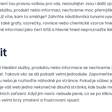
ní tou pravou volbou pro vás, nezoufejte! Jsou i další z
 službu, produkt nebo informaci, nechceme moc přemýšle
 Už víte, kam to směřuje? Zahrňte návštěvníka tunami v
aké grafy, vzorečky, rovnice nebo chemické vzorce hne
é informaci jako čert kříži a hlavně hned neprozraďte lide
it
i hledání služby, produktu nebo informace se nechceme 
at. Taková věc se dá pokazit velmi jednoduše. Zapomeňte
nebo je rozhoďte náhodně po stránce. Pokud je vůbec ješ
ť je váš web jedna nekonečně dlouhá stránka, kde bude m
ilních zařízení. Když jim navíc nebude jasné, co se po kli
velmi brzy zmatení a frustrovaní opustí.