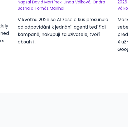
Napsal
David Martínek
,
Linda Válková
,
Ondra
202
Sosna
a
Tomáš Maňhal
Válk
V květnu 2026 se AI zase o kus přesunula
Mark
dely
od odpovídání k jednání: agenti teď řídí
sebe
hned
kampaně, nakupují za uživatele, tvoří
před
p s
obsah i…
X už
Goo