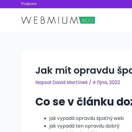
Přeskočit
Podpora
na
obsah
Jak mít opravdu špa
Napsal
David Martínek
/
4 října, 2022
Co se v článku do
jak vypadá opravdu špatný web
jak vypadá ten opravdu dobrý