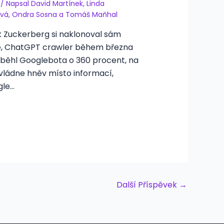
6
/ Napsal
David Martínek
,
Linda
ová
,
Ondra Sosna
a
Tomáš Maňhal
 Zuckerberg si naklonoval sám
, ChatGPT crawler během března
běhl Googlebota o 360 procent, na
 vládne hněv místo informací,
gle…
Další Příspěvek
→