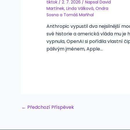
tiktok
/
2. 7. 2026
/ Napsal
David
Martínek
,
Linda Válková
,
Ondra
Sosna
a
Tomáš Maňhal
Anthropic vypustil dva nejsilnější mo
své historie a americká vláda mu je 
vypnula, OpenAI si pořídila vlastní či
pálivým jménem, Apple…
Post
←
Předchozí Příspěvek
navigation