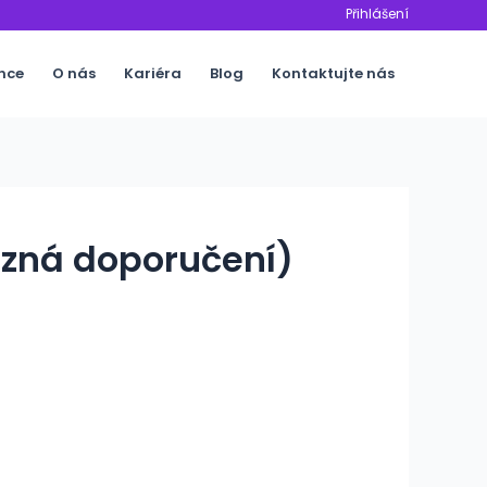
Přihlášení
nce
O nás
Kariéra
Blog
Kontaktujte nás
azná doporučení)