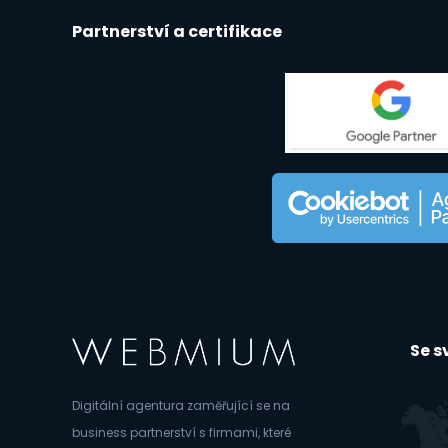
Partnerství a certifikace
Se 
Digitální agentura zaměřující se na
business partnerství s firmami, které