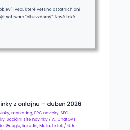
jeví i věci, které většina ostatních ani
 být software "blbuvzdorný". Nově také
inky z onlajnu – duben 2026
vinky
,
marketing
,
PPC novinky
,
SEO
nky
,
Sociální sítě novinky
/
AI
,
ChatGPT
,
de
,
Google
,
linkedin
,
Meta
,
tiktok
/
6. 5.