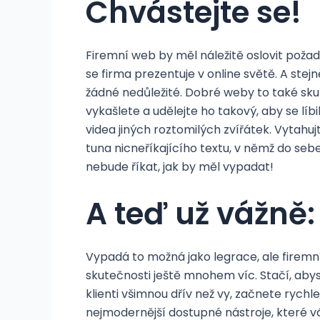
Chvástejte se!
Firemní web by měl náležitě oslovit požado
se firma prezentuje v online světě. A stejn
žádné nedůležité. Dobré weby to také sku
vykašlete a udělejte ho takový, aby se líb
videa jiných roztomilých zvířátek. Vytahu
tuna nicneříkajícího textu, v němž do seb
nebude říkat, jak by měl vypadat!
A teď už vážně:
Vypadá to možná jako legrace, ale firemn
skutečnosti ještě mnohem víc. Stačí, abyst
klienti všimnou dřív než vy, začnete rych
nejmodernější dostupné nástroje, které v