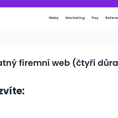
Weby
Marketing
Pay
Refere
tný firemní web (čtyři důr
zvíte: