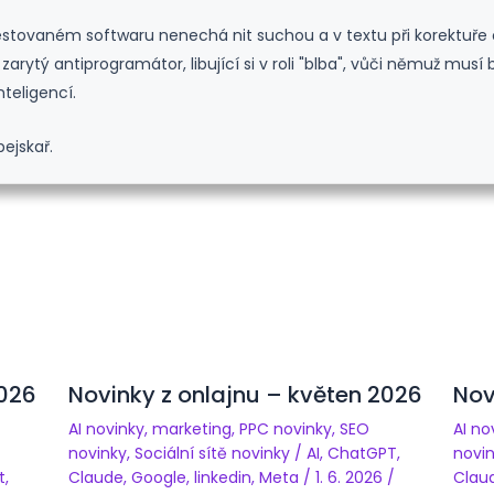
testovaném softwaru nenechá nit suchou a v textu při korektuře ob
zarytý antiprogramátor, libující si v roli "blba", vůči němuž musí
teligencí.
ejskař.
2026
Novinky z onlajnu – květen 2026
Nov
AI novinky
,
marketing
,
PPC novinky
,
SEO
AI no
novinky
,
Sociální sítě novinky
/
AI
,
ChatGPT
,
novi
t
,
Claude
,
Google
,
linkedin
,
Meta
/
1. 6. 2026
/
Clau