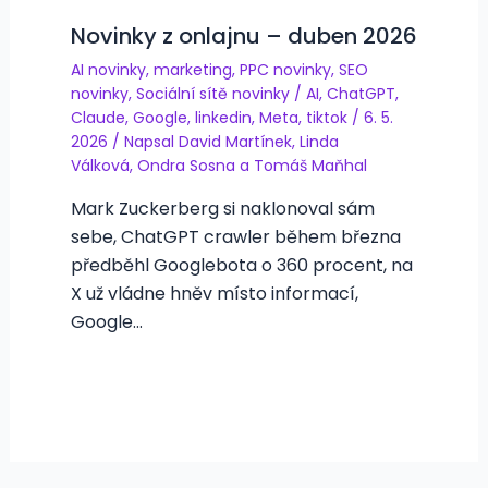
Novinky z onlajnu – duben 2026
AI novinky
,
marketing
,
PPC novinky
,
SEO
novinky
,
Sociální sítě novinky
/
AI
,
ChatGPT
,
Claude
,
Google
,
linkedin
,
Meta
,
tiktok
/
6. 5.
2026
/ Napsal
David Martínek
,
Linda
Válková
,
Ondra Sosna
a
Tomáš Maňhal
Mark Zuckerberg si naklonoval sám
sebe, ChatGPT crawler během března
předběhl Googlebota o 360 procent, na
X už vládne hněv místo informací,
Google…