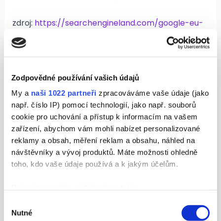
zdroj:
https://searchengineland.com/google-eu-
consent-rules-customer-match-ads-443491
Google propojuje inzerenty
Local Services Ads s
Zodpovědné používání vašich údajů
My a
naši 1022 partneři
zpracováváme vaše údaje (jako
aplikací Mapy
např. číslo IP) pomocí technologií, jako např. souborů
cookie pro uchování a přístup k informacím na vašem
Google integruje reklamy místních služeb přímo
zařízení, abychom vám mohli nabízet personalizované
do aplikace Mapy pro iOS. Tato inovace umožňuje
reklamy a obsah, měření reklam a obsahu, náhled na
inzerentům generovat více potenciálních
návštěvníky a vývoj produktů. Máte možnosti ohledně
zákazníků přímo z navigační platformy. Reklamy
toho, kdo vaše údaje používá a k jakým účelům.
budou automaticky vytvářeny a zobrazovány na
základě aktuálních firemních dat, což zvyšuje
Pokud to povolíte, rádi bychom také:
šanci, že vaši službu uvidí ti správní lidé ve správný
Shromažďovali informace o vaší geografické
Výběr
Nutné
čas. Je to jako mít neustálého osobního asistenta,
poloze, které mohou být přesné na několik metrů
souhlasu