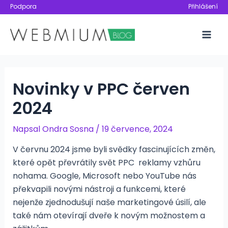
Přeskočit
Podpora
Přihlášení
na
obsah
Mai
Men
Novinky v PPC červen
2024
Napsal
Ondra Sosna
/
19 července, 2024
V červnu 2024 jsme byli svědky fascinujících změn,
které opět převrátily svět PPC reklamy vzhůru
nohama. Google, Microsoft nebo YouTube nás
překvapili novými nástroji a funkcemi, které
nejenže zjednodušují naše marketingové úsilí, ale
také nám otevírají dveře k novým možnostem a