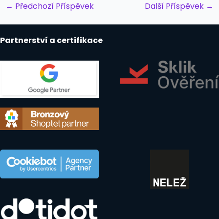
Post
←
Předchozí Příspěvek
Další Příspěvek
→
navigation
Partnerství a certifikace