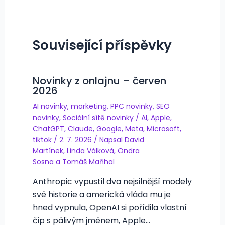
Související příspěvky
Novinky z onlajnu – červen
2026
AI novinky
,
marketing
,
PPC novinky
,
SEO
novinky
,
Sociální sítě novinky
/
AI
,
Apple
,
ChatGPT
,
Claude
,
Google
,
Meta
,
Microsoft
,
tiktok
/
2. 7. 2026
/ Napsal
David
Martínek
,
Linda Válková
,
Ondra
Sosna
a
Tomáš Maňhal
Anthropic vypustil dva nejsilnější modely
své historie a americká vláda mu je
hned vypnula, OpenAI si pořídila vlastní
čip s pálivým jménem, Apple…