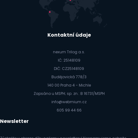
Kontaktní údaje
nexum Trilog a.s.
IČ: 25148109
DIČ: CZ25148109
Budějovická 778/3
140 00 Praha 4 - Michle
Zapsáno u MSPH; sp. zn.: B 16731/MSPH
info@webmium.cz
605 99 44 66
Newsletter