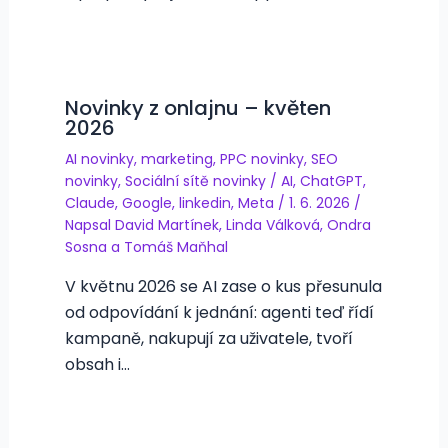
Novinky z onlajnu – květen
2026
AI novinky
,
marketing
,
PPC novinky
,
SEO
novinky
,
Sociální sítě novinky
/
AI
,
ChatGPT
,
Claude
,
Google
,
linkedin
,
Meta
/
1. 6. 2026
/
Napsal
David Martínek
,
Linda Válková
,
Ondra
Sosna
a
Tomáš Maňhal
V květnu 2026 se AI zase o kus přesunula
od odpovídání k jednání: agenti teď řídí
kampaně, nakupují za uživatele, tvoří
obsah i…