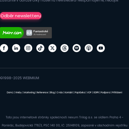
Zůstaňte v obraze díky našemu newsletteru! Nespamujeme, nebojte.
Odběr newsletteru
©1998-2025 WEBMIUM
Domů
|
Weby
|
Marketing
|
Reference
|
Blog
|
O nás
|
Kontakt
|
Poptávka
|
VOP
|
GDPR
|
Podpora
|
Přihlášení
Toto jsou internetové stránky společnosti nexum Trilog a.s. se sídlem Praha 4 -
Pankrác, Budějovická 778/3, PSČ 140 00, IČ: 25148109, zapsané v obchodním rejstříku