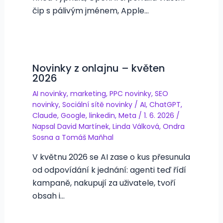
čip s pálivým jménem, Apple…
Novinky z onlajnu – květen
2026
AI novinky
,
marketing
,
PPC novinky
,
SEO
novinky
,
Sociální sítě novinky
/
AI
,
ChatGPT
,
Claude
,
Google
,
linkedin
,
Meta
/
1. 6. 2026
/
Napsal
David Martínek
,
Linda Válková
,
Ondra
Sosna
a
Tomáš Maňhal
V květnu 2026 se AI zase o kus přesunula
od odpovídání k jednání: agenti teď řídí
kampaně, nakupují za uživatele, tvoří
obsah i…