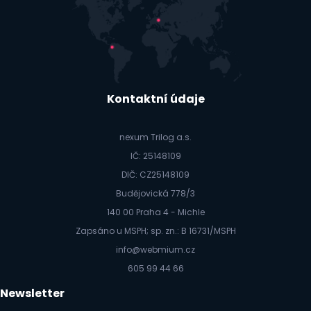
Kontaktní údaje
nexum Trilog a.s.
IČ: 25148109
DIČ: CZ25148109
Budějovická 778/3
140 00 Praha 4 - Michle
Zapsáno u MSPH; sp. zn.: B 16731/MSPH
info@webmium.cz
605 99 44 66
Newsletter