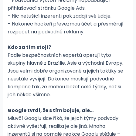
– Podvodníci vytvoří reklamy napodobující
přihlašovací stránku Google Ads.
– Nic netušící inzerenti pak zadají své údaje.
– Nakonec hackeři převezmou účet a přesměrují
rozpočet na podvodné reklamy.
Kdo za tím stojí?
Podle bezpečnostních expertů operují tyto
skupiny hlavně z Brazílie, Asie a východní Evropy.
Jsou velmi dobře organizované a jejich taktiky se
neustále vyvíjejí. Dokonce maskují podvodné
kampaně tak, že mohou běžet celé týdny, než si
jich někdo všimne.
Google tvrdí, že s tím bojuje, ale…
Mluvčí Googlu sice říká, že jejich týmy podvody
aktivně vyšetřují, realita je ale jiná. Mnoho
inzerentů si na pomalé reakce Googlu stěžuje –