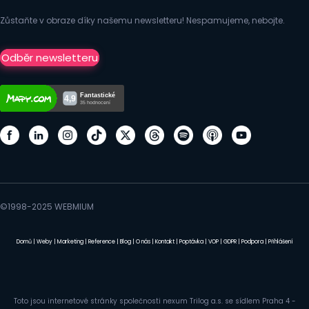
Zůstaňte v obraze díky našemu newsletteru! Nespamujeme, nebojte.
Odběr newsletteru
©1998-2025 WEBMIUM
Domů
|
Weby
|
Marketing
|
Reference
|
Blog
|
O nás
|
Kontakt
|
Poptávka
|
VOP
|
GDPR
|
Podpora
|
Přihlášení
Toto jsou internetové stránky společnosti nexum Trilog a.s. se sídlem Praha 4 -