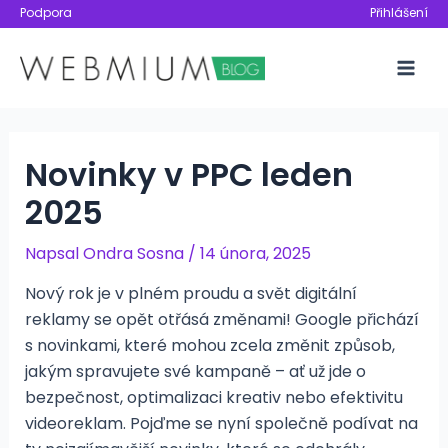
Přeskočit
Podpora
Přihlášení
na
obsah
Mai
Men
Novinky v PPC leden
2025
Napsal
Ondra Sosna
/
14 února, 2025
Nový rok je v plném proudu a svět digitální
reklamy se opět otřásá změnami! Google přichází
s novinkami, které mohou zcela změnit způsob,
jakým spravujete své kampaně – ať už jde o
bezpečnost, optimalizaci kreativ nebo efektivitu
videoreklam. Pojďme se nyní společně podívat na