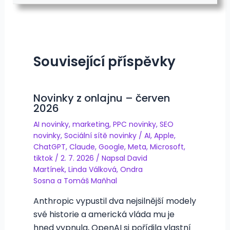
Související příspěvky
Novinky z onlajnu – červen
2026
AI novinky
,
marketing
,
PPC novinky
,
SEO
novinky
,
Sociální sítě novinky
/
AI
,
Apple
,
ChatGPT
,
Claude
,
Google
,
Meta
,
Microsoft
,
tiktok
/
2. 7. 2026
/ Napsal
David
Martínek
,
Linda Válková
,
Ondra
Sosna
a
Tomáš Maňhal
Anthropic vypustil dva nejsilnější modely
své historie a americká vláda mu je
hned vypnula, OpenAI si pořídila vlastní