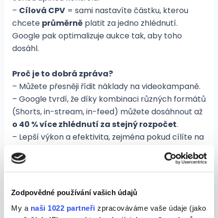
–
Cílová CPV
= sami nastavíte částku, kterou
chcete
průměrně
platit za jedno zhlédnutí.
Google pak optimalizuje aukce tak, aby toho
dosáhl.
Proč je to dobrá zpráva?
– Můžete přesněji řídit náklady na videokampaně.
– Google tvrdí, že díky kombinaci různých formátů
(Shorts, in-stream, in-feed) můžete dosáhnout až
o 40 % více zhlédnutí za stejný rozpočet
.
– Lepší výkon a efektivita, zejména pokud cílíte na
různé typy uživatelů.
Co to znamená pro inzerenty?
Pokud stále používáte maximální CPV, je čas začít
Zodpovědné používání vašich údajů
přemýšlet o migraci na nový model. I když
My a
naši 1022 partneři
zpracováváme vaše údaje (jako
stávající kampaně poběží dál, je jasné, že Google