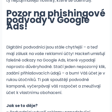
ty nejzajímavější novinky, které se odehrály.
Pozor na phishingové
podvody v Google
Ads!
Digitální podvodníci jsou stále chytřejší – a teď
mají zálusk na vaše reklamní účty! Hackeři umisťují
falešné odkazy na Google Ads, které vypadají
naprosto důvěryhodně. Stačí jeden nepozorný klik,
zadání přihlašovacích údajů – a bum! Váš účet je v
rukou útočníků. Ti pak spouštějí podvodné
kampaně, vyčerpávají váš rozpočet a zneužívají
účet k vlastnímu obohacení.
Jak se to děje?