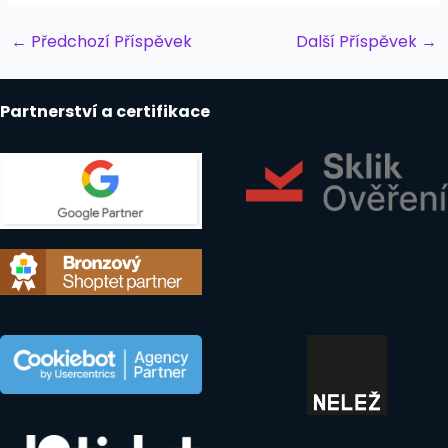
Post
←
Předchozí Příspěvek
Další Příspěvek
→
navigation
Partnerství a certifikace