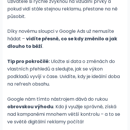
Uživatelé si rychle zvyknou na vizuální prvky a
pokud vidí stále stejnou reklamu, přestane na ně
působit.
Díky novému sloupci v Google Ads už nemusíte
hádat –
vidíte přesně, co se kdy změnilo a jak
dlouho to běží
.
Tip pro pokročilé:
Uložte si data o změnách do
vlastních přehledů a sledujte, jak se výkon
podkladů vyvíjí v čase. Uvidíte, kdy je ideální doba
na refresh obsahu.
Google nám tímto nástrojem dává do rukou
obrovskou výhodu
. Kdo ji využije správně, získá
nad kampaněmi mnohem větší kontrolu – a to se
ve světě digitální reklamy počítá!