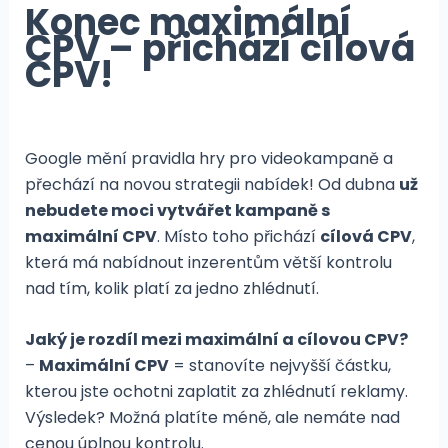
Konec maximální
CPV – přichází cílová
CPV!
Google mění pravidla hry pro videokampaně a
přechází na novou strategii nabídek! Od dubna
už
nebudete moci vytvářet kampaně s
maximální CPV
. Místo toho přichází
cílová CPV
,
která má nabídnout inzerentům větší kontrolu
nad tím, kolik platí za jedno zhlédnutí.
Jaký je rozdíl mezi maximální a cílovou CPV?
–
Maximální CPV
= stanovíte nejvyšší částku,
kterou jste ochotni zaplatit za zhlédnutí reklamy.
Výsledek? Možná platíte méně, ale nemáte nad
cenou úplnou kontrolu.