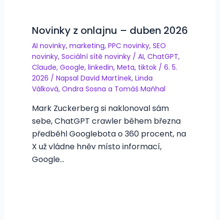
Novinky z onlajnu – duben 2026
AI novinky
,
marketing
,
PPC novinky
,
SEO
novinky
,
Sociální sítě novinky
/
AI
,
ChatGPT
,
Claude
,
Google
,
linkedin
,
Meta
,
tiktok
/
6. 5.
2026
/ Napsal
David Martínek
,
Linda
Válková
,
Ondra Sosna
a
Tomáš Maňhal
Mark Zuckerberg si naklonoval sám
sebe, ChatGPT crawler během března
předběhl Googlebota o 360 procent, na
X už vládne hněv místo informací,
Google…