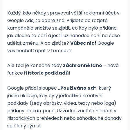
Každý, kdo někdy spravoval větší reklamní účet v
Google Ads, to dobře zná. Přijdete do rozjeté
kampaně a snažíte se zjistit, co kdy bylo přidáno,
jak dlouho to běží a jestli už náhodou není na čase
udělat změnu. A co zjistíte?
Vůbec nic!
Google
vás nechal tápat v temnotě.
Ale teď je konečně tady
záchranné lano
– nová
funkce
Historie podkladů
!
Google přidal sloupec
„Používáno od“
, který
jasně ukazuje, kdy byly jednotlivé kreativní
podklady (tedy obrázky, videa, texty nebo loga)
přidány do kampaně. Už žádné zoufalé hledání v
historických přehledech nebo sáhodlouhé dohady
se členy týmu!