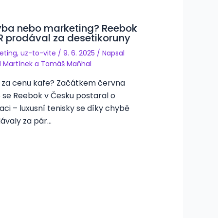
ba nebo marketing? Reebok
R prodával za desetikoruny
eting
,
uz-to-vite
/
9. 6. 2025
/ Napsal
d Martínek
a
Tomáš Maňhal
 za cenu kafe? Začátkem června
 se Reebok v Česku postaral o
aci – luxusní tenisky se díky chybě
ávaly za pár…