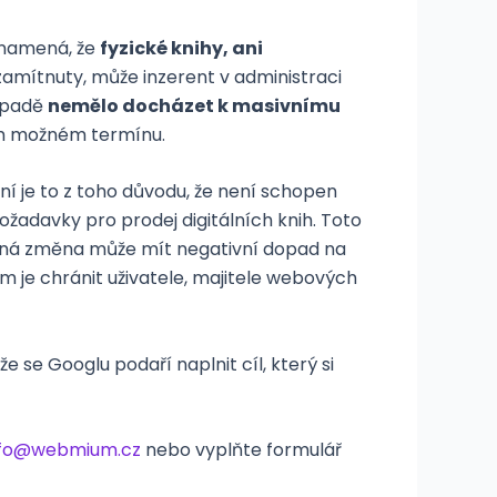
znamená, že
fyzické knihy, ani
amítnuty, může inzerent v administraci
řípadě
nemělo docházet k masivnímu
ším možném termínu.
í je to z toho důvodu, že není schopen
žadavky pro prodej digitálních knih. Toto
 daná změna může mít negativní dopad na
em je chránit uživatele, majitele webových
 se Googlu podaří naplnit cíl, který si
nfo@webmium.cz
nebo vyplňte formulář