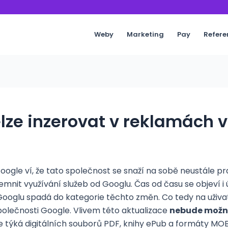
Weby
Marketing
Pay
Refere
nelze inzerovat v reklamách
oogle ví, že tato společnost se snaží na sobě neustále pr
emnit využívání služeb od Googlu. Čas od času se objeví 
Googlu spadá do kategorie těchto změn. Co tedy na uživat
polečnosti Google. Vlivem této aktualizace
nebude mož
 týká digitálních souborů PDF, knihy ePub a formáty M