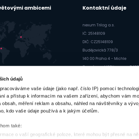
světovými ambicemi
Kontaktní údaje
nexum Trilog a.s.
IČ: 25148109
DIČ: CZ25148109
Budějovická 778/3
140 00 Praha 4 - Michle
Zapsáno u MSPH; sp. zn.: B 16
info@webmium.cz
šich údajů
605 99 44 66
pracováváme vaše údaje (jako např. číslo IP) pomocí technologií
ání a přístup k informacím na vašem zařízení, abychom vám moh
 obsah, měření reklam a obsahu, náhled na návštěvníky a vývoj
o, kdo vaše údaje používá a k jakým účelům.
chom také:
Domů
|
Weby
|
Marketing
|
Reference
|
Blog
|
O nás
|
Konta
rmace o vaší geografické poloze, které mohou být přesné na ně