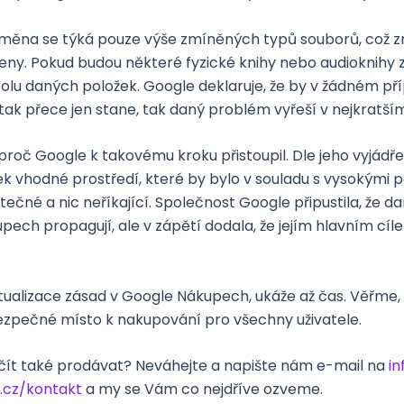
změna se týká pouze výše zmíněných typů souborů, což 
y. Pokud budou některé fyzické knihy nebo audioknihy z
lu daných položek. Google deklaruje, že by v žádném p
 tak přece jen stane, tak daný problém vyřeší v nejkrat
oč Google k takovému kroku přistoupil. Dle jeho vyjádřen
 vhodné prostředí, které by bylo v souladu s vysokými po
tečné a nic neříkající. Společnost Google připustila, že
pech propagují, ale v zápětí dodala, že jejím hlavním cíl
alizace zásad v Google Nákupech, ukáže až čas. Věřme, že
 bezpečné místo k nakupování pro všechny uživatele.
začít také prodávat? Neváhejte a napište nám e-mail na
i
cz/kontakt
a my se Vám co nejdříve ozveme.