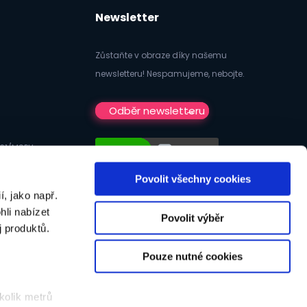
Newsletter
Zůstaňte v obraze díky našemu
newsletteru! Nespamujeme, nebojte.
Odběr newsletteru
731/MSPH
Povolit všechny cookies
, jako např.
li nabízet
Povolit výběr
 produktů.
Pouze nutné cookies
kt
|
Poptávka
|
VOP
|
GDPR
|
Podpora
|
Přihlášení
kolik metrů