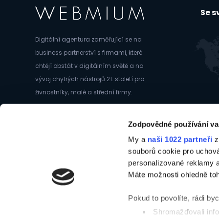
Se 
Digitální agentura zaměřující se na
business partnerství s firmami, které
chtějí obstát v digitálním světě a na
vývoj chytrých nástrojů 21. století pro
živnostníky, malé a střední firmy.
Člen skupiny
Ambeat Capital
Zodpovědné používání va
My a
naši 1022 partneři
z
souborů cookie pro uchov
personalizované reklamy a
Máte možnosti ohledně toh
©1998-2025 WEBMIUM
Pokud to povolíte, rádi by
Shromažďovali info