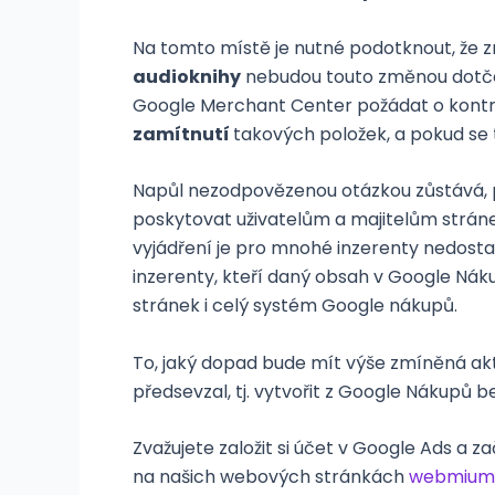
Na tomto místě je nutné podotknout, že 
audioknihy
nebudou touto změnou dotčen
Google Merchant Center požádat o kontro
zamítnutí
takových položek, a pokud se
Napůl nezodpovězenou otázkou zůstává, pr
poskytovat uživatelům a majitelům stránek
vyjádření je pro mnohé inzerenty nedosta
inzerenty, kteří daný obsah v Google Náku
stránek i celý systém Google nákupů.
To, jaký dopad bude mít výše zmíněná aktu
předsevzal, tj. vytvořit z Google Nákupů
Zvažujete založit si účet v Google Ads a 
na našich webových stránkách
webmium.