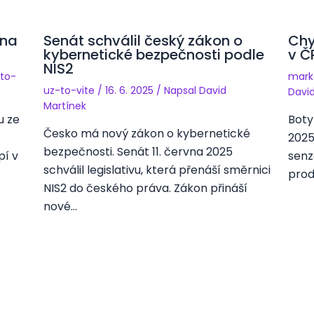
ěna
Senát schválil český zákon o
Chy
kybernetické bezpečnosti podle
v Č
NIS2
to-
mark
uz-to-vite
/
16. 6. 2025
/ Napsal
David
Davi
Martínek
u ze
Boty
Česko má nový zákon o kybernetické
2025
bezpečnosti. Senát 11. června 2025
pí v
senz
schválil legislativu, která přenáší směrnici
prod
NIS2 do českého práva. Zákon přináší
nové…