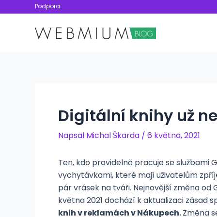
Přeskočit
Podpora
na
obsah
Digitální knihy už 
Napsal
Michal Škarda
/
6 května, 2021
Ten, kdo pravidelně pracuje se službami G
vychytávkami, které mají uživatelům zpříj
pár vrásek na tváři. Nejnovější změna od 
května 2021 dochází k aktualizaci zásad s
knih v reklamách v Nákupech.
Změna se