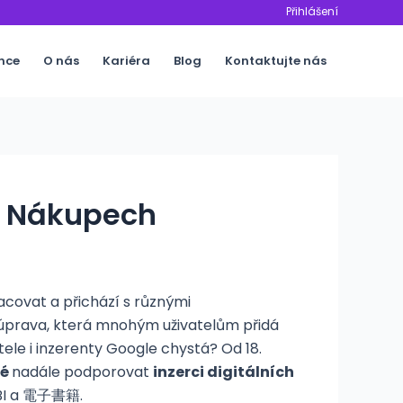
Přihlášení
nce
O nás
Kariéra
Blog
Kontaktujte nás
 v Nákupech
acovat a přichází s různými
i úprava, která mnohým uživatelům přidá
ele i inzerenty Google chystá? Od 18.
né
nadále podporovat
inzerci digitálních
OBI a 電子書籍.