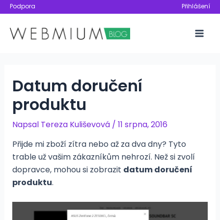
Přeskočit
Podpora
Přihlášení
na
obsah
Mai
Men
Datum doručení
produktu
Napsal
Tereza Kuliševová
/
11 srpna, 2016
Přijde mi zboží zítra nebo až za dva dny? Tyto
trable už vašim zákazníkům nehrozí. Než si zvolí
dopravce, mohou si zobrazit
datum doručení
produktu
.