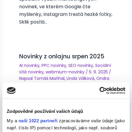
novinek, ve kterém Google čte
myšlenky, Instagram trestá hezké fotky,
Sklik posílá…
Novinky z onlajnu srpen 2025
AI novinky
,
PPC novinky
,
SEO novinky
,
Sociální
sítě novinky
,
webmium-novinky
/
5. 9. 2025
/
Napsal
Tomáš Maňhal
,
Linda Válková
,
Ondra
Sosna
a
David Martínek
Online svět nikdy nespí – a my pro vás
máme přehled toho nejzajímavějšího. V
našem pravidelném souhrnu se
Zodpovědné používání vašich údajů
zaměřujeme na nejnovější dění v…
My a
naši 1022 partneři
zpracováváme vaše údaje (jako
např. číslo IP) pomocí technologií, jako např. souborů