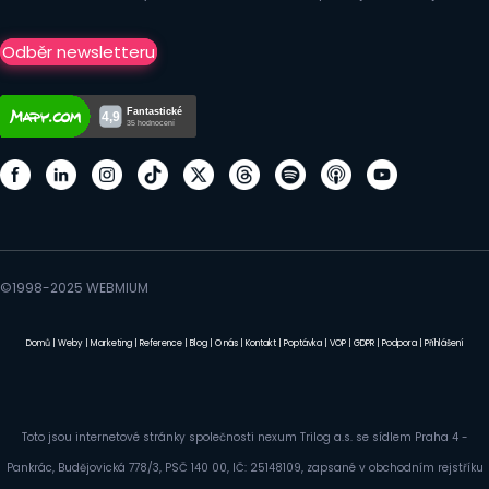
Odběr newsletteru
©1998-2025 WEBMIUM
Domů
|
Weby
|
Marketing
|
Reference
|
Blog
|
O nás
|
Kontakt
|
Poptávka
|
VOP
|
GDPR
|
Podpora
|
Přihlášení
Toto jsou internetové stránky společnosti nexum Trilog a.s. se sídlem Praha 4 -
Pankrác, Budějovická 778/3, PSČ 140 00, IČ: 25148109, zapsané v obchodním rejstříku