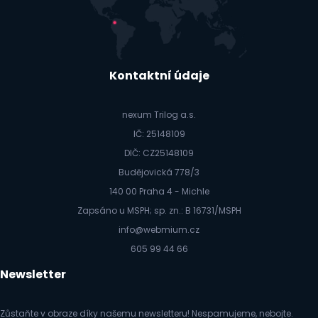
Kontaktní údaje
nexum Trilog a.s.
IČ: 25148109
DIČ: CZ25148109
Budějovická 778/3
140 00 Praha 4 - Michle
Zapsáno u MSPH; sp. zn.: B 16731/MSPH
info@webmium.cz
605 99 44 66
Newsletter
Zůstaňte v obraze díky našemu newsletteru! Nespamujeme, nebojte.