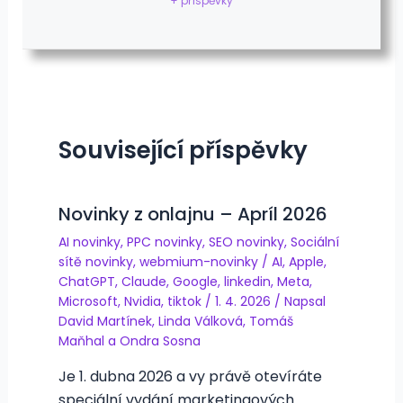
+ příspěvky
Související příspěvky
Novinky z onlajnu – Apríl 2026
AI novinky
,
PPC novinky
,
SEO novinky
,
Sociální
sítě novinky
,
webmium-novinky
/
AI
,
Apple
,
ChatGPT
,
Claude
,
Google
,
linkedin
,
Meta
,
Microsoft
,
Nvidia
,
tiktok
/
1. 4. 2026
/ Napsal
David Martínek
,
Linda Válková
,
Tomáš
Maňhal
a
Ondra Sosna
Je 1. dubna 2026 a vy právě otevíráte
speciální vydání marketingových