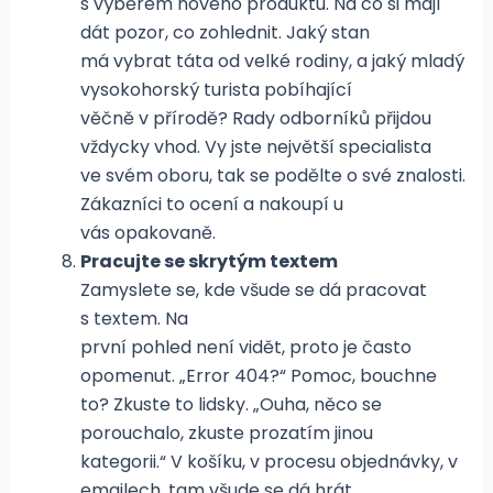
s výběrem nového produktu. Na co si mají
dát pozor, co zohlednit. Jaký stan
má vybrat táta od velké rodiny, a jaký mladý
vysokohorský turista pobíhající
věčně v přírodě? Rady odborníků přijdou
vždycky vhod. Vy jste největší specialista
ve svém oboru, tak se podělte o své znalosti.
Zákazníci to ocení a nakoupí u
vás opakovaně.
Pracujte se skrytým textem
Zamyslete se, kde všude se dá pracovat
s textem. Na
první pohled není vidět, proto je často
opomenut. „Error 404?“ Pomoc, bouchne
to? Zkuste to lidsky. „Ouha, něco se
porouchalo, zkuste prozatím jinou
kategorii.“ V košíku, v procesu objednávky, v
emailech, tam všude se dá hrát