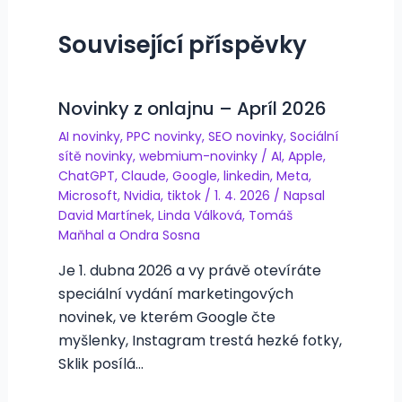
Související příspěvky
Novinky z onlajnu – Apríl 2026
AI novinky
,
PPC novinky
,
SEO novinky
,
Sociální
sítě novinky
,
webmium-novinky
/
AI
,
Apple
,
ChatGPT
,
Claude
,
Google
,
linkedin
,
Meta
,
Microsoft
,
Nvidia
,
tiktok
/
1. 4. 2026
/ Napsal
David Martínek
,
Linda Válková
,
Tomáš
Maňhal
a
Ondra Sosna
Je 1. dubna 2026 a vy právě otevíráte
speciální vydání marketingových
novinek, ve kterém Google čte
myšlenky, Instagram trestá hezké fotky,
Sklik posílá…