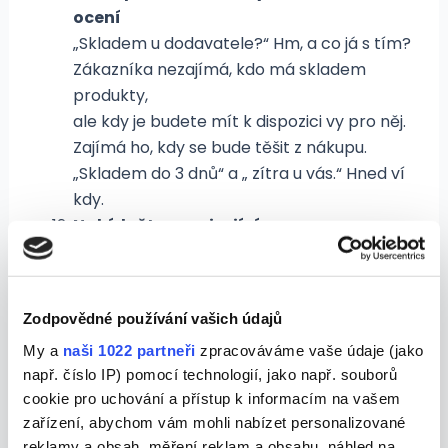
ocení
„Skladem u dodavatele?“ Hm, a co já s tím?
Zákazníka nezajímá, kdo má skladem
produkty,
ale kdy je budete mít k dispozici vy pro něj.
Zajímá ho, kdy se bude těšit z nákupu.
„Skladem do 3 dnů“ a „ zítra u vás.“ Hned ví
kdy.
Nabídněte související
produkty
Zákazník si vybírá badmintonovou raketu.
Určitě potřebuje ke
Zodpovědné používání vašich údajů
hře i košíčky. A co obal na raketu? Ten se
My a
naši 1022 partneři
zpracováváme vaše údaje (jako
zaručeně bude hodit. Doporučte
např. číslo IP) pomocí technologií, jako např. souborů
zákazníkovi další produkty, které souvisí s
cookie pro uchování a přístup k informacím na vašem
jeho vybraným kusem. Určitě bude
zařízení, abychom vám mohli nabízet personalizované
související zboží časem potřebovat. Proč ho
reklamy a obsah, měření reklam a obsahu, náhled na