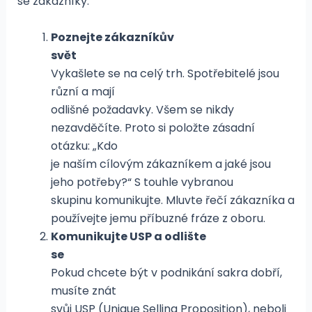
se zákazníky.
Poznejte zákazníkův
svět
Vykašlete se na celý trh. Spotřebitelé jsou
různí a mají
odlišné požadavky. Všem se nikdy
nezavděčíte. Proto si položte zásadní
otázku: „Kdo
je naším cílovým zákazníkem a jaké jsou
jeho potřeby?“ S touhle vybranou
skupinu komunikujte. Mluvte řečí zákazníka a
používejte jemu příbuzné fráze z oboru.
Komunikujte USP a odlište
se
Pokud chcete být v podnikání sakra dobří,
musíte znát
svůj USP (Unique Selling Proposition), neboli