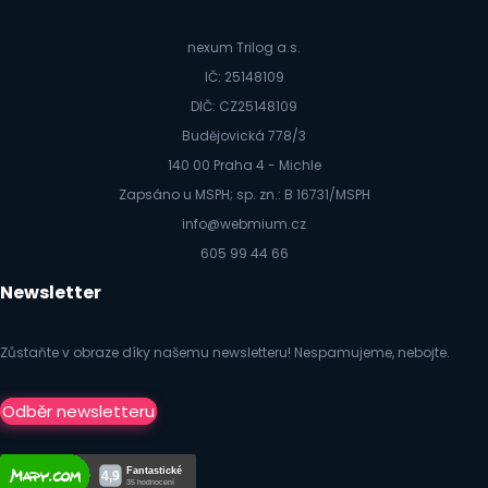
nexum Trilog a.s.
IČ: 25148109
DIČ: CZ25148109
Budějovická 778/3
140 00 Praha 4 - Michle
Zapsáno u MSPH; sp. zn.: B 16731/MSPH
info@webmium.cz
605 99 44 66
Newsletter
Zůstaňte v obraze díky našemu newsletteru! Nespamujeme, nebojte.
Odběr newsletteru