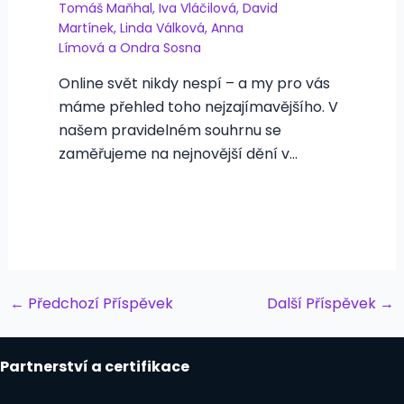
Tomáš Maňhal
,
Iva Vláčilová
,
David
Martínek
,
Linda Válková
,
Anna
Límová
a
Ondra Sosna
Online svět nikdy nespí – a my pro vás
máme přehled toho nejzajímavějšího. V
našem pravidelném souhrnu se
zaměřujeme na nejnovější dění v…
Post
←
Předchozí Příspěvek
Další Příspěvek
→
navigation
Partnerství a certifikace