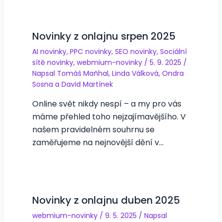
Novinky z onlajnu srpen 2025
AI novinky
,
PPC novinky
,
SEO novinky
,
Sociální
sítě novinky
,
webmium-novinky
/
5. 9. 2025
/
Napsal
Tomáš Maňhal
,
Linda Válková
,
Ondra
Sosna
a
David Martínek
Online svět nikdy nespí – a my pro vás
máme přehled toho nejzajímavějšího. V
našem pravidelném souhrnu se
zaměřujeme na nejnovější dění v…
Novinky z onlajnu duben 2025
webmium-novinky
/
9. 5. 2025
/ Napsal