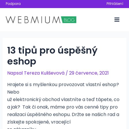
Přeskočit
Podpora
Přihlášení
na
obsah
Mai
Men
13 tipů pro úspěšný
eshop
Napsal
Tereza Kuliševová
/
29 července, 2021
Hrajete si s myšlenkou provozovat vlastní eshop?
Nebo
už elektronický obchod vlastníte a teď tápete, co
a jak? Tak či onak, máme pro vás cenné tipy pro
realizaci úspěšného eshopu. Držte se našich rad a
získejte spokojené, vracející