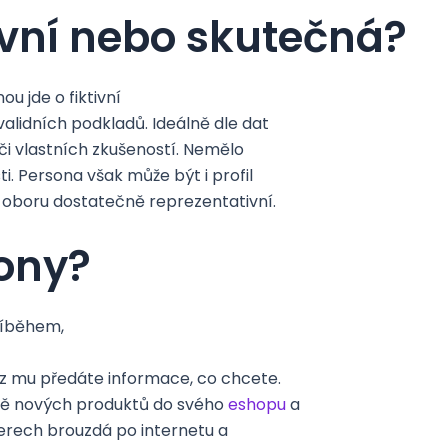
ivní nebo skutečná?
u jde o fiktivní
validních podkladů. Ideálně dle dat
či vlastních zkušeností. Nemělo
ti. Persona však může být i profil
 oboru dostatečně reprezentativní.
sony?
říběhem,
náz mu předáte informace, co chcete.
robě nových produktů do svého
eshopu
a
čerech brouzdá po internetu a