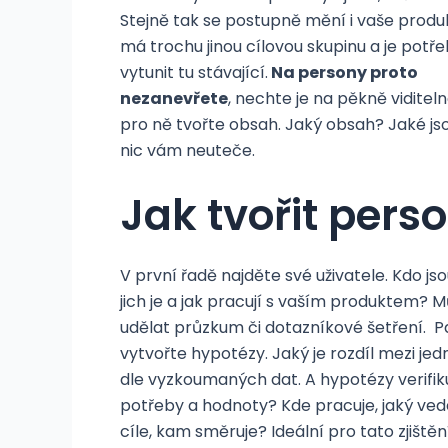
Stejně tak se postupně mění i vaše produk
má trochu jinou cílovou skupinu a je potř
vytunit tu stávající.
Na persony proto
nezanevřete
, nechte je na pěkně viditel
pro ně tvořte obsah. Jaký obsah? Jaké js
nic vám neuteče.
Jak tvořit pers
V první řadě najděte své uživatele. Kdo jso
jich je a jak pracují s vaším produktem? M
udělat průzkum či dotazníkové šetření. P
vytvořte hypotézy. Jaký je rozdíl mezi jed
dle vyzkoumaných dat. A hypotézy verifi
potřeby a hodnoty? Kde pracuje, jaký vede 
cíle, kam směruje? Ideální pro tato zjiště