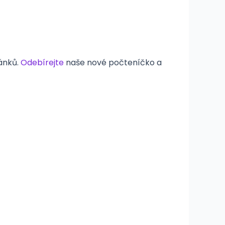
lánků.
Odebírejte
naše nové počteníčko a