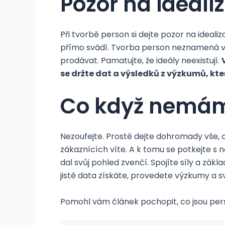
Pozor na ideali
Při tvorbě person si dejte pozor na idealiza
přímo svádí. Tvorba person neznamená v
prodávat. Pamatujte, že ideály neexistují.
se držte dat a výsledků z výzkumů, kte
Co když nemám
Nezoufejte. Prostě dejte dohromady vše, 
zákaznících víte. A k tomu se potkejte 
dal svůj pohled zvenčí. Spojíte síly a z
jistě data získáte, provedete výzkumy a s
Pomohl vám článek pochopit, co jsou persony