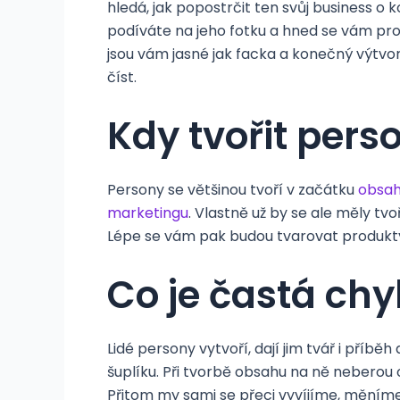
hledá, jak popostrčit ten svůj business o 
podíváte na jeho fotku a hned se vám pro
jsou vám jasné jak facka a konečný výtvor
číst.
Kdy tvořit pers
Persony se většinou tvoří v začátku
obsa
marketingu
. Vlastně už by se ale měly tv
Lépe se vám pak budou tvarovat produkty
Co je častá chy
Lidé persony vytvoří, dají jim tvář i příběh 
šuplíku. Při tvorbě obsahu na ně neberou 
Přitom my sami se přeci vyvíjíme, měníme 