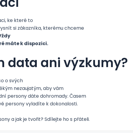
zaci
ci, ke které to
ysnít si zákazníka, kterému chceme
Vždy
ré máte k dispozici.
 data ani výzkumy?
co o svých
s někým nezaujatým, aby vám
ákladní persony dáte dohromady. Časem
vé persony vyladíte k dokonalosti.
 a jak je tvořit? Sdílejte ho s přáteli.