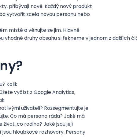
ty, přibývají nové. Každý nový produkt
eba vytvořit zcela novou personu nebo
ném místě a věnujte se jim. Hlavně
ou vhodné druhy obsahu si řekneme v jednom z dalších č
ony?
u? Kolik
ůžete vyčíst z Google Analytics,
ak
notlivými uživateli? Rozsegmentujte je
kujte. Co má persona ráda? Jaké má
život, co rodina? Jaké jsou její
ní jsou hloubkové rozhovory. Persony