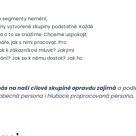
 se segmenty nemění,
chny vytvořené skupiny podstatné. Každé
a o to se snažíme. Chceme uspokojit
ře, jak s nimi pracovat. Pro
ak k zákazníkovi mluvit? Jakými
vání? Jak se k němu dostat? Jak ho
nás na naší cílové skupině opravdu zajímá
a podle
 obecná persona i hluboce propracovaná persona.