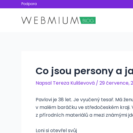
Přeskočit
Podpora
na
obsah
Co jsou persony a ja
Napsal
Tereza Kuliševová
/
29 července, 
Pavlovi je 38 let. Je vyučený tesař. Má ženu 
v malém baráčku ve středočeském kraji. 
z přírodních materiálů a mezi známými jd
Loni si otevřel svůj