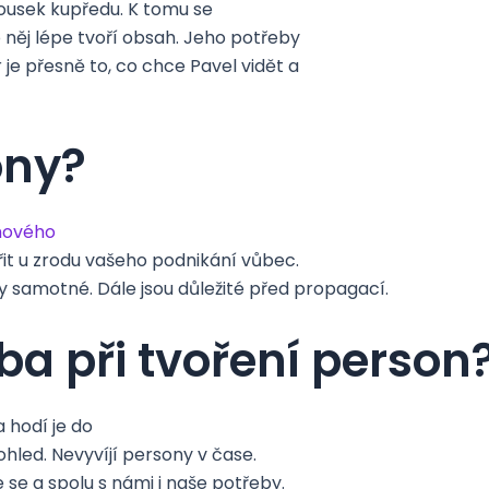
kousek kupředu. K tomu se
 něj lépe tvoří obsah. Jeho potřeby
 je přesně to, co chce Pavel vidět a
ony?
hového
ořit u zrodu vašeho podnikání vůbec.
 samotné. Dále jsou důležité před propagací.
ba při tvoření person
a hodí je do
ohled. Nevyvíjí persony v čase.
se a spolu s námi i naše potřeby.