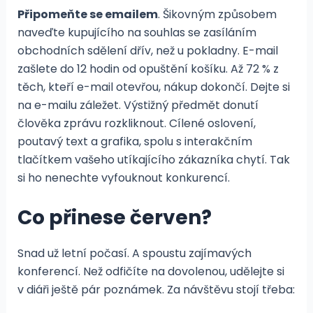
Připomeňte se emailem
. Šikovným způsobem
naveďte kupujícího na souhlas se zasíláním
obchodních sdělení dřív, než u pokladny. E-mail
zašlete do 12 hodin od opuštění košíku. Až 72 % z
těch, kteří e-mail otevřou, nákup dokončí. Dejte si
na e-mailu záležet. Výstižný předmět donutí
člověka zprávu rozkliknout. Cílené oslovení,
poutavý text a grafika, spolu s interakčním
tlačítkem vašeho utíkajícího zákazníka chytí. Tak
si ho nenechte vyfouknout konkurencí.
Co přinese červen?
Snad už letní počasí. A spoustu zajímavých
konferencí. Než odfičíte na dovolenou, udělejte si
v diáři ještě pár poznámek. Za návštěvu stojí třeba: