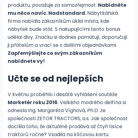
produktu, považuje za samozřejmost.
Nabídněte
mu něco navíc. Nadstandard.
Nábytkářská
firma nabídla zákazníkům úklid místa, kde
nábytek bude stát. S nakupujícími tento bonus
udělal divy. Značku si dodnes pamatují, doporučují
ji přátelům a vrací se s dalšími objednávkami.
Zapřemýšlejte co svým zákazníkům
nabídnete vy!
Učte se od nejlepších
V květnu proběhlo i desáté vyhlášení soutěže
Marketér roku 2016
. Velkého modrého delfína si
odnesla Ing. Margaréta Víghová, Ph.D. ze
společnosti ZETOR TRACTORS, a.s. Jak společnost
docílila toho, že aktuálně prodává až čtyři tisíce
traktorů ročně? Vsadila na klíčovou kartu.