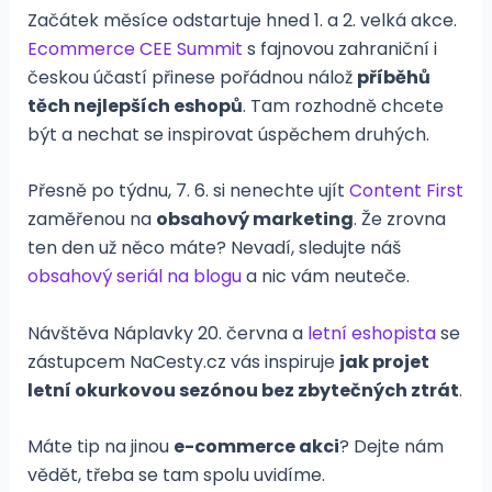
Začátek měsíce odstartuje hned 1. a 2. velká akce.
Ecommerce CEE Summit
s fajnovou zahraniční i
českou účastí přinese pořádnou nálož
příběhů
těch nejlepších eshopů
. Tam rozhodně chcete
být a nechat se inspirovat úspěchem druhých.
Přesně po týdnu, 7. 6. si nenechte ujít
Content First
zaměřenou na
obsahový marketing
. Že zrovna
ten den už něco máte? Nevadí, sledujte náš
obsahový seriál na blogu
a nic vám neuteče.
Návštěva Náplavky 20. června a
letní eshopista
se
zástupcem NaCesty.cz vás inspiruje
jak projet
letní okurkovou sezónou bez zbytečných ztrát
.
Máte tip na jinou
e-commerce akci
? Dejte nám
vědět, třeba se tam spolu uvidíme.