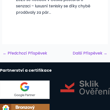
senzaci – luxusní tenisky se díky chybě
prodávaly za pár…
Post
←
Předchozí Příspěvek
Další Příspěvek
→
navigation
Partnerství a certifikace