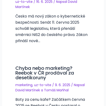
uz-to-vite
/
16. 6. 2025
/ Napsal
David
Martínek
Česko má nový zákon o kybernetické
bezpečnosti. Senát 11. června 2025
schválil legislativu, která přenáší
směrnici NIS2 do českého práva. Zákon
přináší nové…
Chyba nebo marketing?
Reebok v ČR prodával za
desetikoruny
marketing
,
uz-to-vite
/
9. 6. 2025
/ Napsal
David Martínek
a
Tomáš Maňhal
Boty za cenu kafe? Začátkem června
2025 se Reebok v Česku postaral o