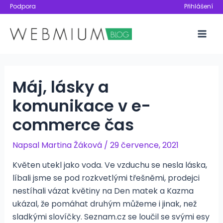
Přeskočit
Podpora
Přihlášení
na
obsah
Mai
Men
Máj, lásky a
komunikace v e-
commerce čas
Napsal
Martina Žáková
/
29 července, 2021
Květen utekl jako voda. Ve vzduchu se nesla láska,
líbali jsme se pod rozkvetlými třešněmi, prodejci
nestíhali vázat květiny na Den matek a Kazma
ukázal, že pomáhat druhým můžeme i jinak, než
sladkými slovíčky. Seznam.cz se loučil se svými esy