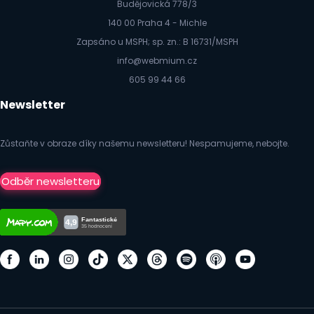
Budějovická 778/3
140 00 Praha 4 - Michle
Zapsáno u MSPH; sp. zn.: B 16731/MSPH
info@webmium.cz
605 99 44 66
Newsletter
Zůstaňte v obraze díky našemu newsletteru! Nespamujeme, nebojte.
Odběr newsletteru