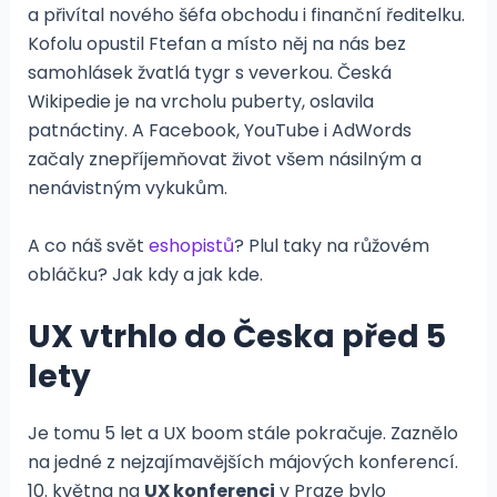
a přivítal nového šéfa obchodu i finanční ředitelku.
Kofolu opustil Ftefan a místo něj na nás bez
samohlásek žvatlá tygr s veverkou. Česká
Wikipedie je na vrcholu puberty, oslavila
patnáctiny. A Facebook, YouTube i AdWords
začaly znepříjemňovat život všem násilným a
nenávistným vykukům.
A co náš svět
eshopistů
? Plul taky na růžovém
obláčku? Jak kdy a jak kde.
UX vtrhlo do Česka před 5
lety
Je tomu 5 let a UX boom stále pokračuje. Zaznělo
na jedné z nejzajímavějších májových konferencí.
10. května na
UX konferenci
v Praze bylo