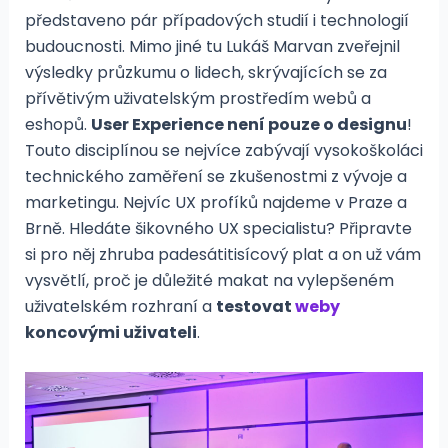
představeno pár případových studií i technologií
budoucnosti. Mimo jiné tu Lukáš Marvan zveřejnil
výsledky průzkumu o lidech, skrývajících se za
přívětivým uživatelským prostředím webů a
eshopů.
User Experience není pouze o designu
!
Touto disciplínou se nejvíce zabývají vysokoškoláci
technického zaměření se zkušenostmi z vývoje a
marketingu. Nejvíc UX profíků najdeme v Praze a
Brně. Hledáte šikovného UX specialistu? Připravte
si pro něj zhruba padesátitisícový plat a on už vám
vysvětlí, proč je důležité makat na vylepšeném
uživatelském rozhraní a
testovat
weby
koncovými uživateli
.