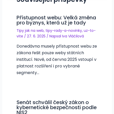
Přístupnost webu: Velká změna
pro byznys, která už je tady
Tipy jak na web
,
tipy-rady-a-novinky
,
uz-to-
vite
/
27. 6. 2025
/ Napsal
Iva Vláčilová
Donedávna musely přístupnost webu ze
zákona řešit pouze weby státních
institucí. Nově, od června 2025 vstoupí v
platnost rozšíření i pro vybrané
segmenty…
Senát schválil český zákon o
kybernetické bezpečnosti podle
NIS2