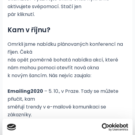
aktivujete svépomocí. Stačí jen
pár kliknutí.
Kam v říjnu?
Omrkli jsme nabídku plánovaných konferencí na
říjen. Čeká
nás opět poměrně bohatá nabídka akcí, které
nám mohou pomoci otevřít nová okna
k novým šancím. Nás nejvíc zaujalo:
Emailing2020
– 5. 10., v Praze. Tady se můžete
přiučit, kam
směřují trendy v e-mailové komunikaci se
zákazníky.
Czech Internet Forum 2017
– 19. 10., v Praze. Sem