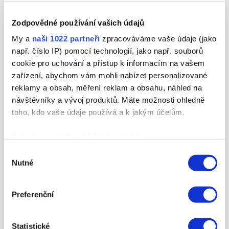
doporučujeme zajít každému, koho zajímá využití
nových přístupů a technologií
Zodpovědné používání vašich údajů
v internetovém businessu.
My a
naši 1022 partneři
zpracováváme vaše údaje (jako
např. číslo IP) pomocí technologií, jako např. souborů
Budoucnost placení na e-shopu
– 25. 10.,
cookie pro uchování a přístup k informacím na vašem
v Praze.
zařízení, abychom vám mohli nabízet personalizované
Dobírka pořád vede při výběru platebních metod.
reklamy a obsah, měření reklam a obsahu, náhled na
Ale! Víte o tom, že výběr
návštěvníky a vývoj produktů. Máte možnosti ohledně
platebních metod přispívá k pozitivnímu
toho, kdo vaše údaje používá a k jakým účelům.
hodnocení zákazníků. Naučte své
lidi nakupovat rychle, pohodlně a jinou platbou než
Pokud to povolíte, rádi bychom také:
dobírkou. Jaké možnosti
Shromažďovali informace o vaší geografické
Výběr
Nutné
máte, se dozvíte právě na této konferenci.
poloze, které mohou být přesné na několik metrů
souhlasu
Identifikovali vaše zařízení pomocí aktivního
skenování pro konkrétní charakteristiky (otisk prstu)
Zaujaly vás zářijové novinky? Sdílejte je se svými
Preferenční
Zjistěte více o tom, jak zpracováváme vaše osobní
známými,
údaje, a nastavte si předvolby v
části s podrobnostmi
.
ať se taky dozvědí, co právě teď hýbe světem e-
Statistické
Svůj souhlas můžete kdykoliv změnit nebo odvolat v