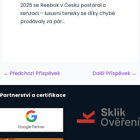
2025 se Reebok v Česku postaral o
senzaci – luxusní tenisky se díky chybě
prodávaly za pár…
Post
←
Předchozí Příspěvek
Další Příspěvek
→
navigation
Partnerství a certifikace