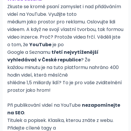
Zkuste se kromě psaní zamyslet i nad přidáváním
videí na YouTube. Využijte toto
médium jako prostor pro reklamu. Oslovujte lidi
videem. A když ne svojí vlastní tvorbou, tak formou
video inzerce. Proč? Protože videa frčí. Věděli jste
o tom, že
YouTube
je po
Google a Seznamu
třetí nejvytíženější
vyhledávač v České republice
? Že
každou minutu je na tuto platformu nahráno 400
hodin videí, která měsíčně
shlédne 1,5 miliardy lidí? To je pro vaše zviditelnění
prostor jako hrom!
Při publikování videí na YouTube
nezapomínejte
na SEO
.
Titulek a popisek. Klasika, kterou znáte z webu.
Přidejte cílené tagy a