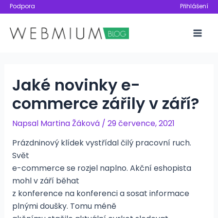
Přeskočit
Podpora
Přihlášení
na
obsah
Mai
Men
Jaké novinky e-
commerce zářily v září?
Napsal
Martina Žáková
/
29 července, 2021
Prázdninový klídek vystřídal čilý pracovní ruch.
Svět
e-commerce se rozjel naplno. Akční eshopista
mohl v září běhat
z konference na konferenci a sosat informace
plnými doušky. Tomu méně