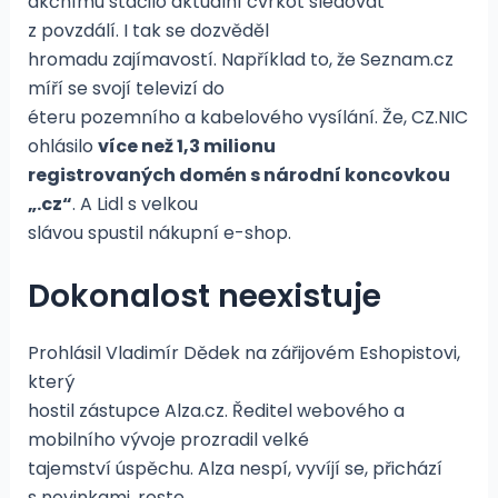
akčnímu stačilo aktuální cvrkot sledovat
z povzdálí. I tak se dozvěděl
hromadu zajímavostí. Například to, že Seznam.cz
míří se svojí televizí do
éteru pozemního a kabelového vysílání. Že, CZ.NIC
ohlásilo
více než 1,3 milionu
registrovaných domén s národní koncovkou
„.cz“
. A Lidl s velkou
slávou spustil nákupní e-shop.
Dokonalost neexistuje
Prohlásil Vladimír Dědek na zářijovém Eshopistovi,
který
hostil zástupce Alza.cz. Ředitel webového a
mobilního vývoje prozradil velké
tajemství úspěchu. Alza nespí, vyvíjí se, přichází
s novinkami, roste.