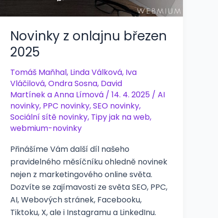
Novinky z onlajnu březen
2025
Tomáš Maňhal
,
Linda Válková
,
Iva
Vláčilová
,
Ondra Sosna
,
David
Martínek
a
Anna Límová
/
14. 4. 2025
/
AI
novinky
,
PPC novinky
,
SEO novinky
,
Sociální sítě novinky
,
Tipy jak na web
,
webmium-novinky
Přinášíme Vám další díl našeho
pravidelného měsíčníku ohledně novinek
nejen z marketingového online světa.
Dozvíte se zajímavosti ze světa SEO, PPC,
AI, Webových stránek, Facebooku,
Tiktoku, X, ale i Instagramu a LinkedInu.