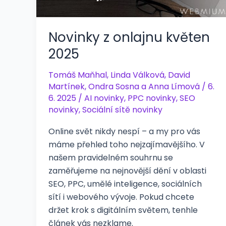
Novinky z onlajnu květen
2025
Tomáš Maňhal
,
Linda Válková
,
David
Martínek
,
Ondra Sosna
a
Anna Límová
/
6.
6. 2025
/
AI novinky
,
PPC novinky
,
SEO
novinky
,
Sociální sítě novinky
Online svět nikdy nespí – a my pro vás
máme přehled toho nejzajímavějšího. V
našem pravidelném souhrnu se
zaměřujeme na nejnovější dění v oblasti
SEO, PPC, umělé inteligence, sociálních
sítí i webového vývoje. Pokud chcete
držet krok s digitálním světem, tenhle
článek vás nezklame.