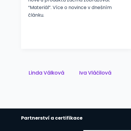
“Materiál”. Více o novince v dnešním
článku.
Post
Linda Válková
Iva Vláčilová
pagination
Partnerství a certifikace