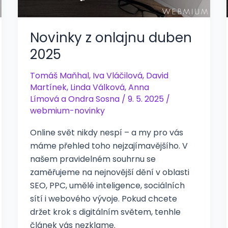
Novinky z onlajnu duben
2025
Tomáš Maňhal
,
Iva Vláčilová
,
David
Martínek
,
Linda Válková
,
Anna
Límová
a
Ondra Sosna
/
9. 5. 2025
/
webmium-novinky
Online svět nikdy nespí – a my pro vás
máme přehled toho nejzajímavějšího. V
našem pravidelném souhrnu se
zaměřujeme na nejnovější dění v oblasti
SEO, PPC, umělé inteligence, sociálních
sítí i webového vývoje. Pokud chcete
držet krok s digitálním světem, tenhle
článek vás nezklame.