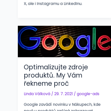
X, ale i Instagramu a LinkedInu.
Optimalizujte zdroje
produktů. My Vám
řekneme proč
Linda Válková
/
29. 7. 2021
/
google-ads
Google zavádí novinku v Nákupech, kde
nově u produktů začíná zobrazovat