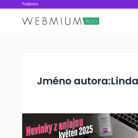
Přeskočit
Podpora
na
obsah
Jméno autora:Linda