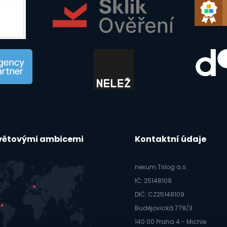
světovými ambicemi
Kontaktní údaje
nexum Trilog a.s.
IČ: 25148109
DIČ: CZ25148109
Budějovická 778/3
140 00 Praha 4 - Michle