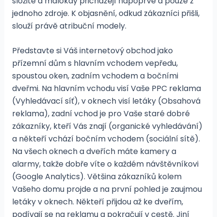
složité a málokdy přicházejí napoprvé a pouze z
jednoho zdroje. K objasnění, odkud zákazníci přišli,
slouží právě atribuční modely.
Představte si Váš internetový obchod jako
přízemní dům s hlavním vchodem vepředu,
spoustou oken, zadním vchodem a bočními
dveřmi. Na hlavním vchodu visí Vaše PPC reklama
(Vyhledávací síť), v oknech visí letáky (Obsahová
reklama), zadní vchod je pro Vaše staré dobré
zákazníky, kteří Vás znají (organické vyhledávání)
a někteří vchází bočním vchodem (sociální sítě).
Na všech oknech a dveřích máte kamery a
alarmy, takže dobře víte o každém návštěvníkovi
(Google Analytics). Většina zákazníků kolem
Vašeho domu projde a na první pohled je zaujmou
letáky v oknech. Někteří přijdou až ke dveřím,
podívají se na reklamu a pokračují v cestě. Jiní