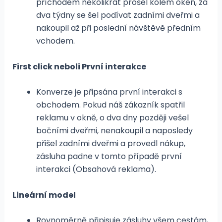
příchodem několikrát prošel kolem oken, za
dva týdny se šel podívat zadními dveřmi a
nakoupil až při poslední návštěvě předním
vchodem.
First click neboli První interakce
Konverze je připsána první interakci s
obchodem. Pokud náš zákazník spatřil
reklamu v okně, o dva dny později vešel
bočními dveřmi, nenakoupil a naposledy
přišel zadními dveřmi a provedl nákup,
zásluha padne v tomto případě první
interakci (Obsahová reklama).
Lineární model
Rovnoměrně připisuje zásluhy všem cestám,