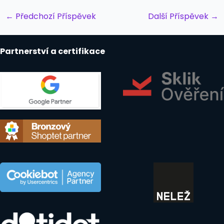
Post
←
Předchozí Příspěvek
Další Příspěvek
→
navigation
Partnerství a certifikace