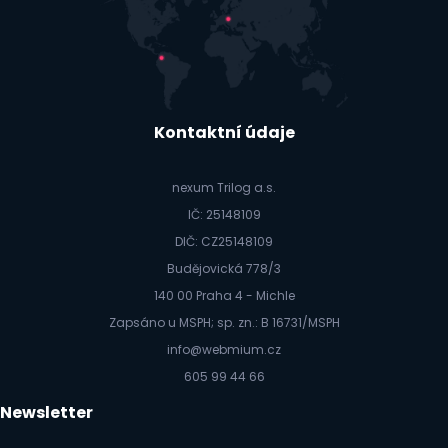
Kontaktní údaje
nexum Trilog a.s.
IČ: 25148109
DIČ: CZ25148109
Budějovická 778/3
140 00 Praha 4 - Michle
Zapsáno u MSPH; sp. zn.: B 16731/MSPH
info@webmium.cz
605 99 44 66
Newsletter