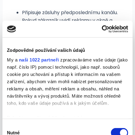
Připisuje zásluhy předposlednímu kanálu.
Pokud zákazník uvidí reklamu v okně a
potom vejde nakoupit hlavním vchodem,
konverze bude připsána oknu (obsahová
reklama).
Zodpovědné používání vašich údajů
Z výše uvedeného je patrné, že k přilákání
My a
naši 1022 partneři
zpracováváme vaše údaje (jako
zákazníka neslouží pouze jeden kanál, je tedy
např. číslo IP) pomocí technologií, jako např. souborů
cookie pro uchování a přístup k informacím na vašem
třeba tyto cesty bedlivě mapovat, testovat a
zařízení, abychom vám mohli nabízet personalizované
podle toho investovat ve správný čas a na
reklamy a obsah, měření reklam a obsahu, náhled na
správném místě.
návštěvníky a vývoj produktů. Máte možnosti ohledně
toho, kdo vaše údaje používá a k jakým účelům.
Pokud to povolíte, rádi bychom také:
Shromažďovali informace o vaší geografické
Výběr
Nutné
poloze, které mohou být přesné na několik metrů
souhlasu