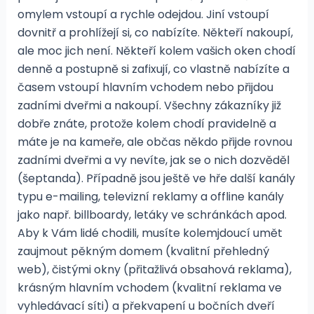
omylem vstoupí a rychle odejdou. Jiní vstoupí
dovnitř a prohlížejí si, co nabízíte. Někteří nakoupí,
ale moc jich není. Někteří kolem vašich oken chodí
denně a postupně si zafixují, co vlastně nabízíte a
časem vstoupí hlavním vchodem nebo přijdou
zadními dveřmi a nakoupí. Všechny zákazníky již
dobře znáte, protože kolem chodí pravidelně a
máte je na kameře, ale občas někdo přijde rovnou
zadními dveřmi a vy nevíte, jak se o nich dozvěděl
(šeptanda). Případně jsou ještě ve hře další kanály
typu e-mailing, televizní reklamy a offline kanály
jako např. billboardy, letáky ve schránkách apod.
Aby k Vám lidé chodili, musíte kolemjdoucí umět
zaujmout pěkným domem (kvalitní přehledný
web), čistými okny (přitažlivá obsahová reklama),
krásným hlavním vchodem (kvalitní reklama ve
vyhledávací síti) a překvapení u bočních dveří