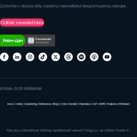
Zůstaňte v obraze díky našemu newsletteru! Nespamujeme, nebojte.
Odběr newsletteru
©1998-2025 WEBMIUM
Domů
|
Weby
|
Marketing
|
Reference
|
Blog
|
O nás
|
Kontakt
|
Poptávka
|
VOP
|
GDPR
|
Podpora
|
Přihlášení
Toto jsou internetové stránky společnosti nexum Trilog a.s. se sídlem Praha 4 -