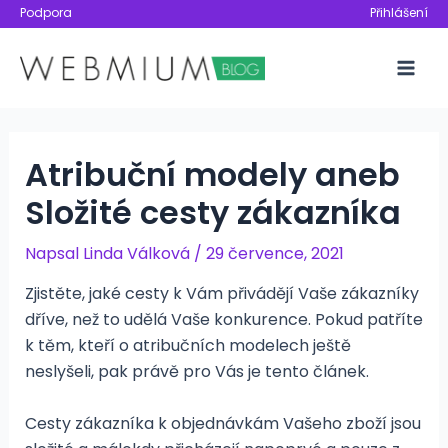
Přeskočit
Podpora
Přihlášení
na
obsah
Mai
Men
Atribuční modely aneb
Složité cesty zákazníka
Napsal
Linda Válková
/
29 července, 2021
Zjistěte, jaké cesty k Vám přivádějí Vaše zákazníky
dříve, než to udělá Vaše konkurence. Pokud patříte
k těm, kteří o atribučních modelech ještě
neslyšeli, pak právě pro Vás je tento článek.
Cesty zákazníka k objednávkám Vašeho zboží jsou