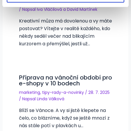
marketing
,
tipy-rady-a-novinky
/
28. 11. 2025
/ Napsal
Iva Vláčilová
a
David Martínek
Kreativní můza má dovolenou a vy máte
postovat? Vítejte v realitě každého, kdo
někdy seděl večer nad blikajícím
kurzorem a přemýšlel, jestli už…
Příprava na vánoční období pro
e-shopy v 10 bodech
marketing
,
tipy-rady-a-novinky
/
28. 7. 2025
/ Napsal
Linda Válková
Blíží se Vánoce. A vy si jistě klepete na
čelo, co blázníme, když se ještě mnozí z
nás stále potí v plavkách u…